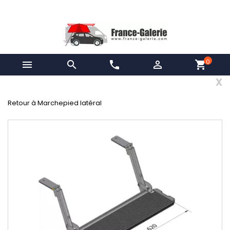
0


phone

shopping_cart
x
Retour à Marchepied latéral