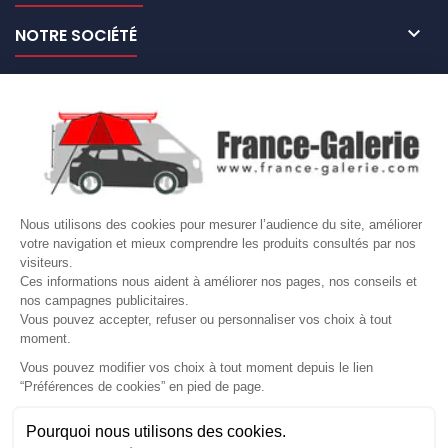

NOTRE SOCIÉTÉ

NOS MARQUES DE GALERIES

VOTRE COMPTE
Site protégé par reCAPTCHA.
Vie privée
-
Termes
Nous utilisons des cookies pour mesurer l’audience du site, améliorer
votre navigation et mieux comprendre les produits consultés par nos
LETTRE D'INFORMATIONS
visiteurs.
Ces informations nous aident à améliorer nos pages, nos conseils et
nos campagnes publicitaires.
Vous pouvez accepter, refuser ou personnaliser vos choix à tout
moment.
SUIVEZ-NOUS
Vous pouvez modifier vos choix à tout moment depuis le lien
“Préférences de cookies” en pied de page.
Gérer mes cookies
Pourquoi nous utilisons des cookies.
© Copyright 2026 France Galerie. Tous droits reservés.