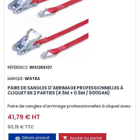
RÉFÉRENCE:
WIS1255107
MARQUE:
WISTRA
PAIRE DE SANGLES D'ARRIMAGE PROFESSIONNELLES À
CLIQUET EN 2 PARTIES (4.5M + 0.5M / 500DAN)
Paire de sangles d'arrimage professionnelles à cliquet avec
crochet en 2 parties (4.5M + 0.5M / 500daN), simple et rapide
41,79 € HT
Prix
d'utilisation. Permet d'arrimer et de sécuriser vos
50,15 € TTC
chargements pendant le transport. Matière polyester très
Détails produit
Ajouter au panier
visibility
