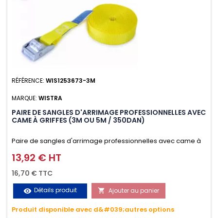
RÉFÉRENCE:
WIS1253673-3M
MARQUE:
WISTRA
PAIRE DE SANGLES D'ARRIMAGE PROFESSIONNELLES AVEC
CAME À GRIFFES (3M OU 5M / 350DAN)
Paire de sangles d'arrimage professionnelles avec came à
griffes (3M ou 5M / 350daN), simple et rapide d'utilisation.
13,92 € HT
Prix
Permet d'arrimer et de sécuriser vos chargements pendant
16,70 € TTC
le transport. Matière polyester très résistante aux UV et aux
Détails produit
Ajouter au panier
visibility

variations de températures, n'absorbe pas l'eau.
Produit disponible avec d&#039;autres options