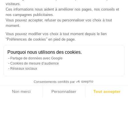
visiteurs.
17h30
.
Ces informations nous aident à améliorer nos pages, nos conseils et
nos campagnes publicitaires.
Nom
*
Prénom
*
Vous pouvez accepter, refuser ou personnaliser vos choix à tout
moment.
Téléphone
*
Vous pouvez modifier vos choix à tout moment depuis le lien
“Préférences de cookies” en pied de page.
Gérer mes cookies
Jour souhaité
Besoin d'aide ?
Une question ? Nous sommes là pour vous accompagner
Pourquoi nous utilisons des cookies.
Créneau
Message
(facultatif)
Partage de données avec Google
Non, merci
Oui, volontiers
Cookies de mesure d’audience
Réseaux sociaux
Consentements certifiés par
Non merci
Personnaliser
Tout accepter
Annuler
Envoyer
Axeptio consent
Plateforme de Gestion du Consentement : Personnalisez vos Options
Notre plateforme vous permet d'adapter et de gérer vos paramètres de confide