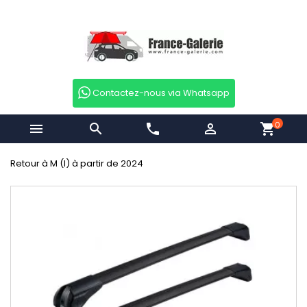
Contactez-nous via Whatsapp
0


phone

shopping_cart
Retour à M (I) à partir de 2024