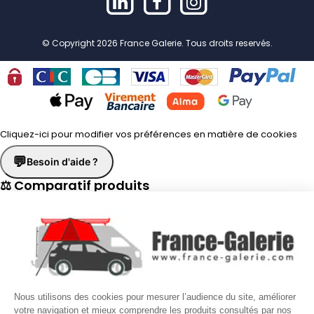
© Copyright 2026 France Galerie. Tous droits reservés.
Cliquez-ici pour modifier vos préférences en matière de cookies
💬
Besoin d'aide ?
⚖ Comparatif produits
×
📋 Fiche technique
×
☎
Demander un rappel
×
Nous utilisons des cookies pour mesurer l’audience du site, améliorer
Nos conseillers vous rappellent du
Lundi au Vendredi
de
8h30 à
votre navigation et mieux comprendre les produits consultés par nos