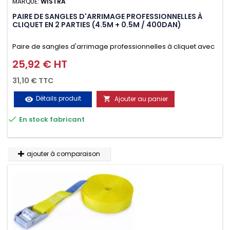
MARQUE:
WISTRA
PAIRE DE SANGLES D'ARRIMAGE PROFESSIONNELLES À
CLIQUET EN 2 PARTIES (4.5M + 0.5M / 400DAN)
Paire de sangles d'arrimage professionnelles à cliquet avec
crochet en 2 parties (4.5M + 0.5M / 400daN), simple et rapide
25,92 € HT
Prix
d'utilisation. Permet d'arrimer et de sécuriser
31,10 € TTC
vos chargements pendant le transport. Matière polyester
Détails produit
Ajouter au panier
visibility

très résistante aux UV et aux variations de températures,

En stock fabricant
n'absorbe pas l'eau.
ajouter à comparaison