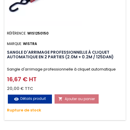
RÉFÉRENCE:
WIS1250150
MARQUE:
WISTRA
SANGLE D'ARRIMAGE PROFESSIONNELLE À CLIQUET
AUTOMATIQUE EN 2 PARTIES (2.0M + 0.2M / 125DAN)
Sangle d'arrimage professionnelle à cliquet automatique
avec crochet S en 2 parties (2.0M + 0.2M / 125daN), simple et
16,67 € HT
Prix
rapide d'utilisation. Permet d'arrimer et de sécuriser
20,00 € TTC
vos chargements pendant le transport. Matière polyester
Détails produit
Ajouter au panier
visibility

très résistante aux UV et aux variations de températures,
Rupture de stock
n'absorbe pas l'eau.