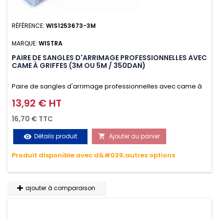
RÉFÉRENCE:
WIS1253673-3M
MARQUE:
WISTRA
PAIRE DE SANGLES D'ARRIMAGE PROFESSIONNELLES AVEC
CAME À GRIFFES (3M OU 5M / 350DAN)
Paire de sangles d'arrimage professionnelles avec came à
griffes (3M ou 5M / 350daN), simple et rapide d'utilisation.
13,92 € HT
Prix
Permet d'arrimer et de sécuriser vos chargements pendant
16,70 € TTC
le transport. Matière polyester très résistante aux UV et aux
Détails produit
Ajouter au panier
visibility

variations de températures, n'absorbe pas l'eau.
Produit disponible avec d&#039;autres options
ajouter à comparaison