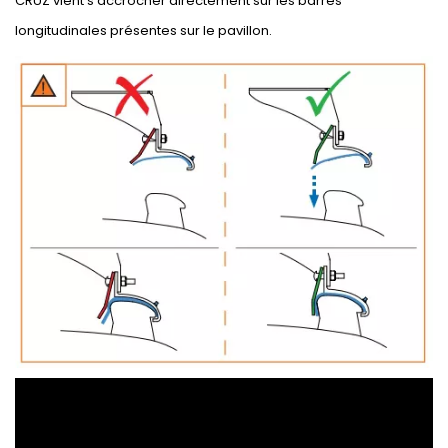
CRUZ vient s'accrocher directement sur les barres
longitudinales présentes sur le pavillon.