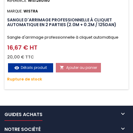
RÉFÉRENCE:
WIS1250150
MARQUE:
WISTRA
SANGLE D'ARRIMAGE PROFESSIONNELLE À CLIQUET
AUTOMATIQUE EN 2 PARTIES (2.0M + 0.2M / 125DAN)
Sangle d'arrimage professionnelle à cliquet automatique
avec crochet S en 2 parties (2.0M + 0.2M / 125daN), simple et
16,67 € HT
Prix
rapide d'utilisation. Permet d'arrimer et de sécuriser
20,00 € TTC
vos chargements pendant le transport. Matière polyester
Détails produit
Ajouter au panier
visibility

très résistante aux UV et aux variations de températures,
Rupture de stock
n'absorbe pas l'eau.

GUIDES ACHATS

NOTRE SOCIÉTÉ