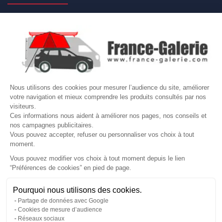

NOS MARQUES DE GALERIES

VOTRE COMPTE
Site protégé par reCAPTCHA.
Vie privée
-
Termes
Nous utilisons des cookies pour mesurer l’audience du site, améliorer
votre navigation et mieux comprendre les produits consultés par nos
LETTRE D'INFORMATIONS
visiteurs.
Ces informations nous aident à améliorer nos pages, nos conseils et
nos campagnes publicitaires.
Vous pouvez accepter, refuser ou personnaliser vos choix à tout
moment.
SUIVEZ-NOUS
Vous pouvez modifier vos choix à tout moment depuis le lien
“Préférences de cookies” en pied de page.
Gérer mes cookies
Besoin d'aide ?
Une question ? Nous sommes là pour vous accompagner
Pourquoi nous utilisons des cookies.
© Copyright 2026 France Galerie. Tous droits reservés.
Partage de données avec Google
Non, merci
Oui, volontiers
Cookies de mesure d’audience
Réseaux sociaux