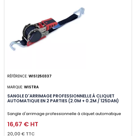
RÉFÉRENCE:
WIS1250337
MARQUE:
WISTRA
SANGLE D'ARRIMAGE PROFESSIONNELLE À CLIQUET
AUTOMATIQUE EN 2 PARTIES (2.0M + 0.2M / 125DAN)
Sangle d'arrimage professionnelle à cliquet automatique
avec crochet deux doigts soudés en J en 2 parties (2.0M +
16,67 € HT
Prix
0.2M / 125daN), simple et rapide d'utilisation. Permet
20,00 € TTC