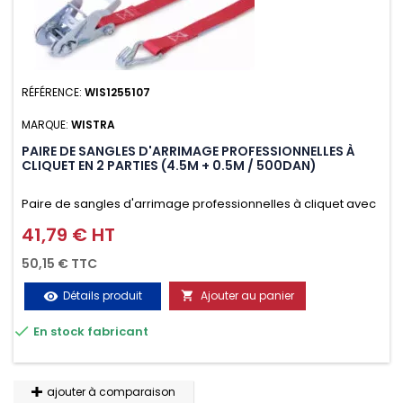
RÉFÉRENCE:
WIS1255107
MARQUE:
WISTRA
PAIRE DE SANGLES D'ARRIMAGE PROFESSIONNELLES À
CLIQUET EN 2 PARTIES (4.5M + 0.5M / 500DAN)
Paire de sangles d'arrimage professionnelles à cliquet avec
crochet en 2 parties (4.5M + 0.5M / 500daN), simple et rapide
41,79 € HT
Prix
d'utilisation. Permet d'arrimer et de sécuriser vos
50,15 € TTC
chargements pendant le transport. Matière polyester très
Détails produit
Ajouter au panier
visibility

résistante aux UV et aux variations de températures,

En stock fabricant
n'absorbe pas l'eau.
ajouter à comparaison