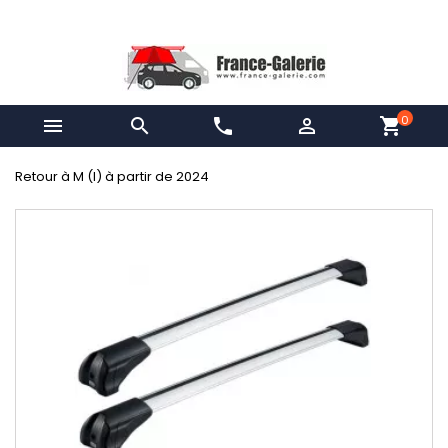
0


phone

shopping_cart
Retour à M (I) à partir de 2024