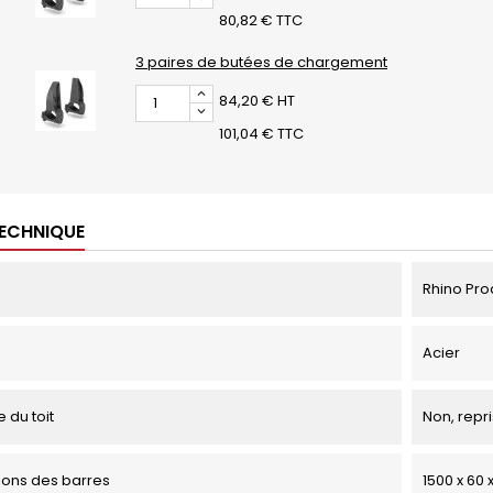
80,82 € TTC
3 paires de butées de chargement
84,20 € HT
101,04 € TTC
TECHNIQUE
Rhino Pro
Acier
 du toit
Non, repri
ons des barres
1500 x 60