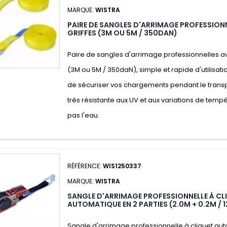
MARQUE:
WISTRA
PAIRE DE SANGLES D'ARRIMAGE PROFESSION
GRIFFES (3M OU 5M / 350DAN)
Paire de sangles d'arrimage professionnelles a
(3M ou 5M / 350daN), simple et rapide d'utilisati
de sécuriser vos chargements pendant le transp
très résistante aux UV et aux variations de temp
pas l'eau.
RÉFÉRENCE:
WIS1250337
MARQUE:
WISTRA
SANGLE D'ARRIMAGE PROFESSIONNELLE À CL
AUTOMATIQUE EN 2 PARTIES (2.0M + 0.2M / 
Sangle d'arrimage professionnelle à cliquet a