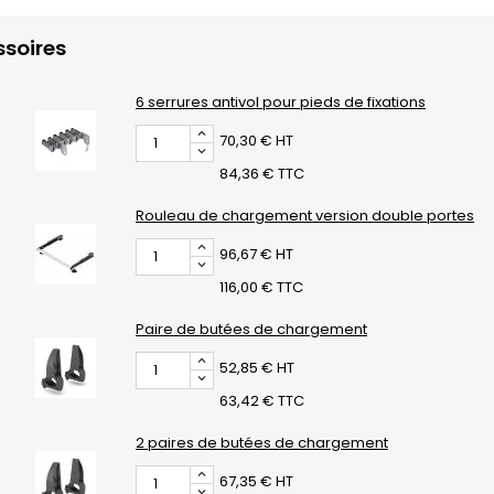
soires
6 serrures antivol pour pieds de fixations
70,30 € HT
84,36 € TTC
Rouleau de chargement version double portes
96,67 € HT
116,00 € TTC
Paire de butées de chargement
52,85 € HT
63,42 € TTC
2 paires de butées de chargement
67,35 € HT