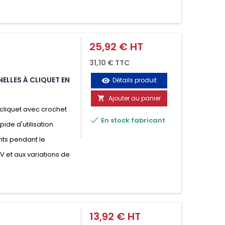
25,92 € HT
Prix
31,10 € TTC
ELLES À CLIQUET EN
Détails produit
visibility
Ajouter au panier

cliquet avec crochet

En stock fabricant
ide d'utilisation.
nts pendant le
UV et aux variations de
13,92 € HT
Prix