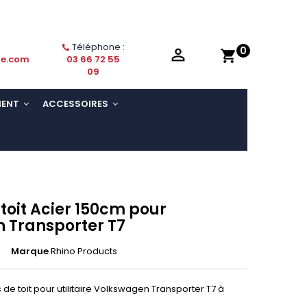
Téléphone :
0

shopping_cart
ie.com
03 66 72 55
09
MENT
ACCESSOIRES
 toit Acier 150cm pour
 Transporter T7
Marque
Rhino Products
de toit pour utilitaire Volkswagen Transporter T7 à