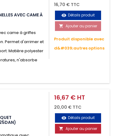
16,70 € TTC
NELLES AVEC CAME À
Détails produit
visibility
Ajouter au panier

vec came à griffes
Produit disponible avec
on. Permet d'arrimer et
d&#039;autres options
ort. Matière polyester
ératures, n'absorbe
16,67 € HT
Prix
20,00 € TTC
IQUET
Détails produit
visibility
125DAN)
Ajouter au panier

utomatique avec