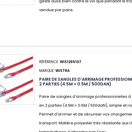
geste aussi bien contre le vol que pendant le tr
vendue par paire.
RÉFÉRENCE:
WIS1255107
MARQUE:
WISTRA
PAIRE DE SANGLES D'ARRIMAGE PROFESSIONN
2 PARTIES (4.5M + 0.5M / 500DAN)
Paire de sangles d'arrimage professionnelles à 
en 2 parties (4.5M + 0.5M / 500daN), simple et rap
Permet d'arrimer et de sécuriser vos chargeme
transport. Matière polyester très résistante aux 
températures, n'absorbe pas l'eau.