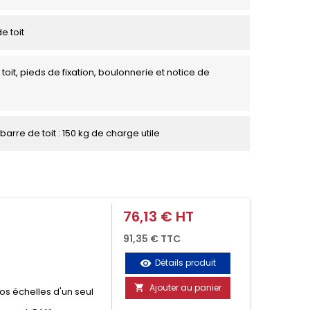
e toit
toit, pieds de fixation, boulonnerie et notice de
barre de toit : 150 kg de charge utile
76,13 € HT
Prix
91,35 € TTC
Détails produit
visibility
Ajouter au panier

vos échelles d'un seul