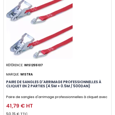
RÉFÉRENCE:
WIS1255107
MARQUE:
WISTRA
PAIRE DE SANGLES D'ARRIMAGE PROFESSIONNELLES À
CLIQUET EN 2 PARTIES (4.5M + 0.5M / 500DAN)
Paire de sangles d'arrimage professionnelles à cliquet avec
crochet en 2 parties (4.5M + 0.5M / 500daN), simple et rapide
41,79 € HT
Prix
d'utilisation. Permet d'arrimer et de sécuriser vos
50,15 € TTC