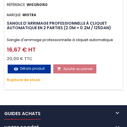
RÉFÉRENCE:
WIS1250150
MARQUE:
WISTRA
SANGLE D'ARRIMAGE PROFESSIONNELLE À CLIQUET
AUTOMATIQUE EN 2 PARTIES (2.0M + 0.2M / 125DAN)
Sangle d'arrimage professionnelle à cliquet automatique
avec crochet S en 2 parties (2.0M + 0.2M / 125daN), simple et
16,67 € HT
Prix
rapide d'utilisation. Permet d'arrimer et de sécuriser
20,00 € TTC
vos chargements pendant le transport. Matière polyester
Détails produit
Ajouter au panier
visibility

très résistante aux UV et aux variations de températures,
Rupture de stock
n'absorbe pas l'eau.

GUIDES ACHATS