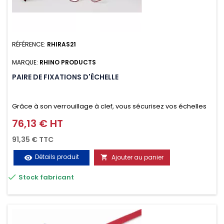
RÉFÉRENCE:
RHIRAS21
MARQUE:
RHINO PRODUCTS
PAIRE DE FIXATIONS D'ÉCHELLE
Grâce à son verrouillage à clef, vous sécurisez vos échelles
d'un seul geste aussi bien contre le vol que pendant le
76,13 € HT
Prix
transport. Référence vendue par paire.
91,35 € TTC
Détails produit
Ajouter au panier
visibility


Stock fabricant