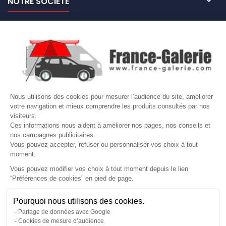

NOTRE SOCIÉTÉ

NOS MARQUES DE GALERIES

VOTRE COMPTE
Site protégé par reCAPTCHA.
Vie privée
-
Termes
Nous utilisons des cookies pour mesurer l’audience du site, améliorer
votre navigation et mieux comprendre les produits consultés par nos
LETTRE D'INFORMATIONS
visiteurs.
Ces informations nous aident à améliorer nos pages, nos conseils et
nos campagnes publicitaires.
Vous pouvez accepter, refuser ou personnaliser vos choix à tout
moment.
SUIVEZ-NOUS
Vous pouvez modifier vos choix à tout moment depuis le lien
“Préférences de cookies” en pied de page.
Gérer mes cookies
Pourquoi nous utilisons des cookies.
© Copyright 2026 France Galerie. Tous droits reservés.
Partage de données avec Google
Cookies de mesure d’audience