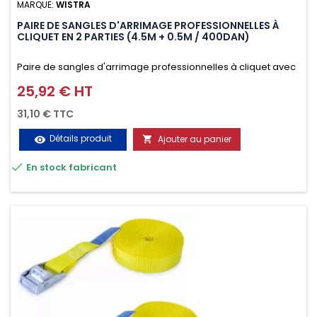
MARQUE:
WISTRA
PAIRE DE SANGLES D'ARRIMAGE PROFESSIONNELLES À
CLIQUET EN 2 PARTIES (4.5M + 0.5M / 400DAN)
Paire de sangles d'arrimage professionnelles à cliquet avec
crochet en 2 parties (4.5M + 0.5M / 400daN), simple et rapide
25,92 € HT
Prix
d'utilisation. Permet d'arrimer et de sécuriser
31,10 € TTC
vos chargements pendant le transport. Matière polyester
Détails produit
Ajouter au panier
visibility

très résistante aux UV et aux variations de températures,

En stock fabricant
n'absorbe pas l'eau.