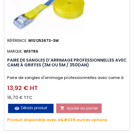
RÉFÉRENCE:
WIS1253673-3M
MARQUE:
WISTRA
PAIRE DE SANGLES D'ARRIMAGE PROFESSIONNELLES AVEC
CAME À GRIFFES (3M OU 5M / 350DAN)
Paire de sangles d'arrimage professionnelles avec came à
griffes (3M ou 5M / 350daN), simple et rapide d'utilisation.
13,92 € HT
Prix
Permet d'arrimer et de sécuriser vos chargements pendant
16,70 € TTC
le transport. Matière polyester très résistante aux UV et aux
Détails produit
Ajouter au panier
visibility

variations de températures, n'absorbe pas l'eau.
Produit disponible avec d&#039;autres options