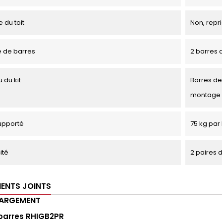
 du toit
Non, repri
 de barres
2 barres d
 du kit
Barres de 
montage
upporté
75 kg par 
ité
2 paires 
ENTS JOINTS
HARGEMENT
barres RHIGB2PR