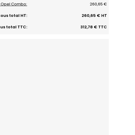
ur Opel Combo:
260,65 €
ous total HT:
260,65 € HT
us total TTC:
312,78 € TTC