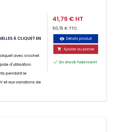
41,79 € HT
Prix
50,15 € TTC
ELLES À CLIQUET EN
Détails produit
visibility
Ajouter au panier

cliquet avec crochet

En stock fabricant
ide d'utilisation.
nts pendant le
UV et aux variations de