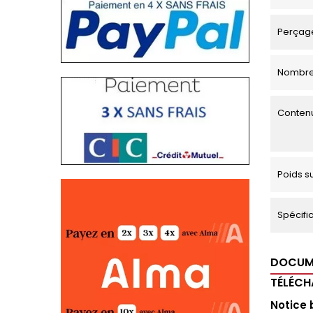
Perçage
Nombre
Contenu
Poids s
Spécific
DOCUM
TÉLÉC
Notice 