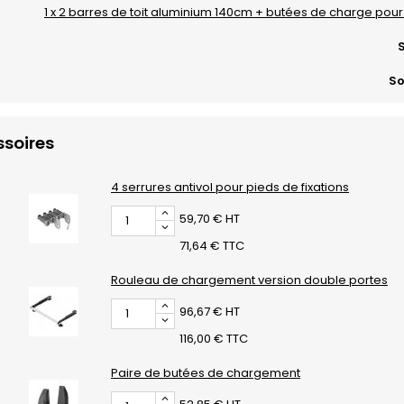
1 x 2 barres de toit aluminium 140cm + butées de charge po
S
So
soires
4 serrures antivol pour pieds de fixations
59,70 € HT
71,64 € TTC
Rouleau de chargement version double portes
96,67 € HT
116,00 € TTC
Paire de butées de chargement