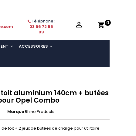
Téléphone :
0

shopping_cart
ie.com
03 66 72 55
09
MENT
ACCESSOIRES
 toit aluminium 140cm + butées
pour Opel Combo
R
Marque
Rhino Products
de toit + 2 jeux de butées de charge pour utilitaire