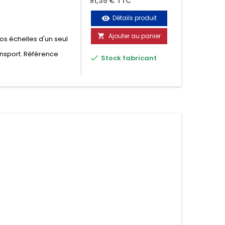
91,35 € TTC
Détails produit
visibility
Ajouter au panier

vos échelles d'un seul
ansport. Référence

Stock fabricant