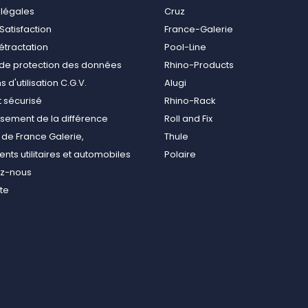
 légales
Cruz
Satisfaction
France-Galerie
rétractation
Pool-Line
e de protection des données
Rhino-Products
 d'utilisation C.G.V.
Alugi
 sécurisé
Rhino-Rack
ement de la différence
Roll and Fix
de France Galerie,
Thule
ts utilitaires et automobiles
Polaire
ez-nous
ite