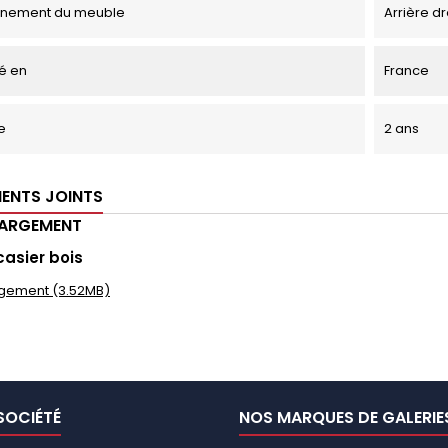
onnement du meuble
Arrière dr
é en
France
e
2 ans
ENTS JOINTS
HARGEMENT
casier bois
gement (3.52MB)
SOCIÉTÉ
NOS MARQUES DE GALERIE