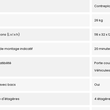
Contrepl
26 kg
ns (L x l x h)
116 x 32 x
e montage indicatif
20 minute
tibilité
Porte cou
Véhicules
avec bacs
Oui
 d'étagères
4 étagèr