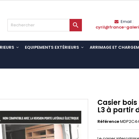
Email :

cyril@france-galer
RIEURS
EQUIPEMENTS EXTÉRIEURS
ARRIMAGE ET CHARGE
Casier bois
L3 à partir d
Référence
MDP2C4
Le casier intercalai