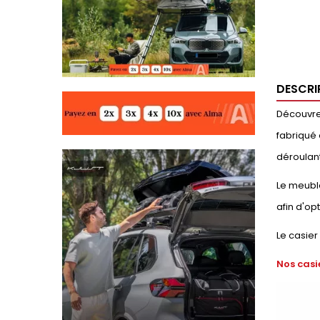
DESCRI
Découvrez
fabriqué 
déroulant
Le meuble
afin d'op
Le casier
Nos casi