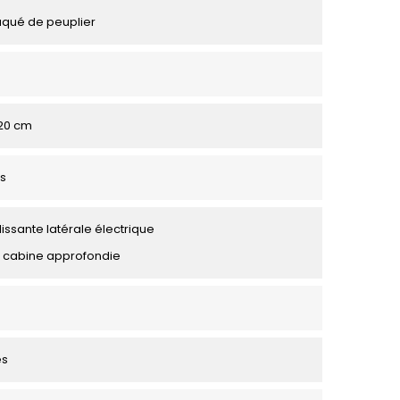
aqué de peuplier
 120 cm
s
lissante latérale électrique
 cabine approfondie
es