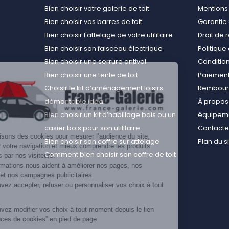
Bien choisir votre galerie de toit
Mentions
Bien choisir vos barres de toit
Garantie 
Bien choisir l'attelage de votre utilitaire
Droit de 
Bien choisir son faisceau électrique
Politiqu
Bien choisir une serrure antivol
Conditions
Bien choisir une tente de toit
Paiement
Choisir le kit d’aménagement loisirs
Rembours
démontable idéal
À propos 
Bien choisir un kit d’habillage bois ou un
équipemen
casier bois pour son utilitaire
Contact
Nous utilisons des cookies pour mesurer l’audience du site,
Bien choisir son coffre sur attelage
Plan du s
améliorer votre navigation et mieux comprendre les produits
Comment bien choisir son coffre de toit
consultés par nos visiteurs.
Ces informations nous aident à améliorer nos pages, nos
conseils et nos campagnes publicitaires.
Vous pouvez accepter, refuser ou personnaliser vos choix à tout
moment.
Vous pouvez modifier vos choix à tout moment depuis le lien
“Préférences de cookies” en pied de page.