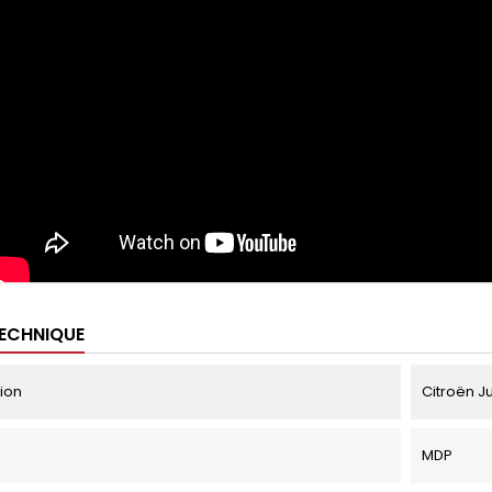
TECHNIQUE
tion
Citroën J
MDP