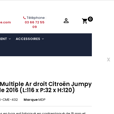
Téléphone :
0

shopping_cart
ie.com
03 66 72 55
09
MENT
ACCESSOIRES
x
 Multiple Ar droit Citroën Jumpy
e 2016 (L:116 x P:32 x H:120)
4-CME-432
Marque
MDP
res en bois est fabriqué en contreplaqué de 15 mm et