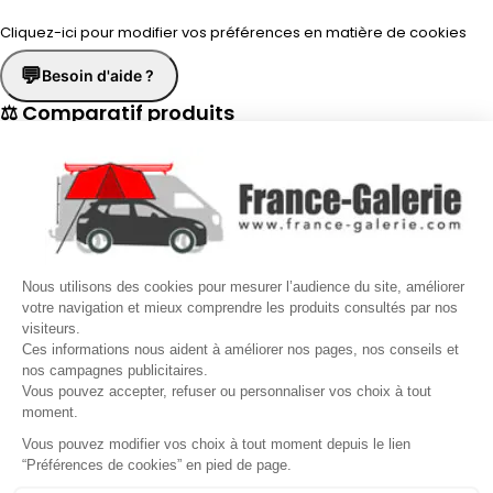
Cliquez-ici pour modifier vos préférences en matière de cookies
💬
Besoin d'aide ?
⚖ Comparatif produits
×
📋 Fiche technique
×
☎
Demander un rappel
×
Nous utilisons des cookies pour mesurer l’audience du site, améliorer
Nos conseillers vous rappellent du
Lundi au Vendredi
de
8h30 à
votre navigation et mieux comprendre les produits consultés par nos
visiteurs.
17h30
.
Ces informations nous aident à améliorer nos pages, nos conseils et
nos campagnes publicitaires.
Nom
*
Prénom
*
Vous pouvez accepter, refuser ou personnaliser vos choix à tout
moment.
Téléphone
*
Vous pouvez modifier vos choix à tout moment depuis le lien
“Préférences de cookies” en pied de page.
Gérer mes cookies
Jour souhaité
Besoin d'aide ?