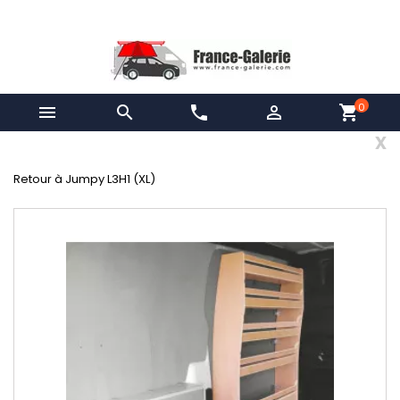
0


phone

shopping_cart
x
Retour à Jumpy L3H1 (XL)