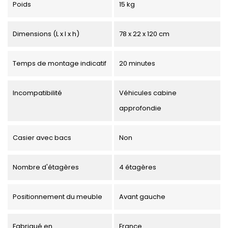
Poids
15 kg
Dimensions (L x l x h)
78 x 22 x 120 cm
Temps de montage indicatif
20 minutes
Incompatibilité
Véhicules cabine
approfondie
Casier avec bacs
Non
Nombre d'étagères
4 étagères
Positionnement du meuble
Avant gauche
Fabriqué en
France