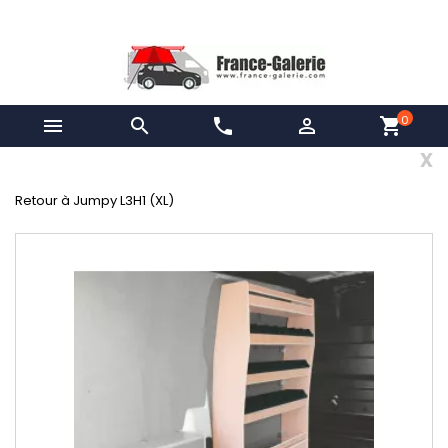
0


phone

shopping_cart
x
Retour à Jumpy L3H1 (XL)