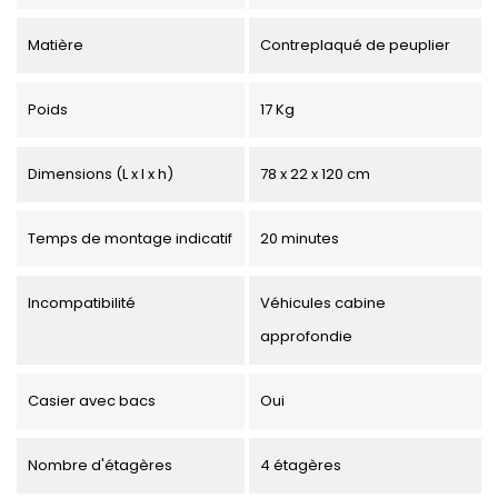
Matière
Contreplaqué de peuplier
Poids
17 Kg
Dimensions (L x l x h)
78 x 22 x 120 cm
Temps de montage indicatif
20 minutes
Incompatibilité
Véhicules cabine
approfondie
Casier avec bacs
Oui
Nombre d'étagères
4 étagères