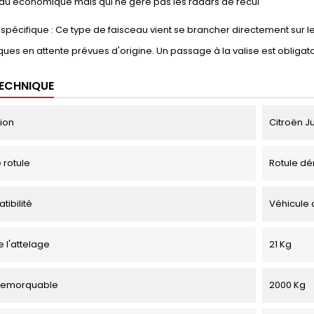
eau économique mais qui ne gère pas les radars de recul
spécifique : Ce type de faisceau vient se brancher directement sur l
ues en attente prévues d'origine. Un passage à la valise est obligato
TECHNIQUE
tion
Citroën J
 rotule
Rotule dé
tibilité
Véhicule 
e l'attelage
21 Kg
remorquable
2000 Kg