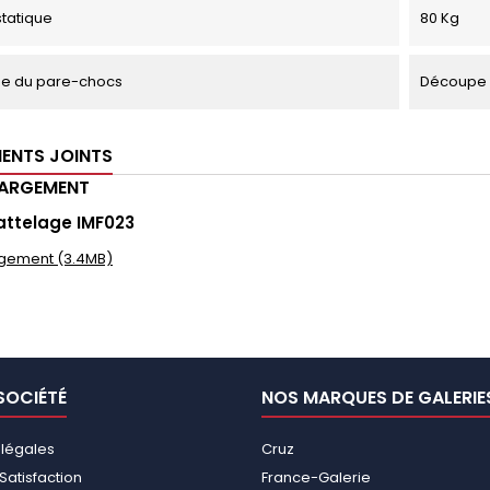
tatique
80 Kg
e du pare-chocs
Découpe 
ENTS JOINTS
HARGEMENT
attelage IMF023
gement (3.4MB)
SOCIÉTÉ
NOS MARQUES DE GALERIE
 légales
Cruz
Satisfaction
France-Galerie