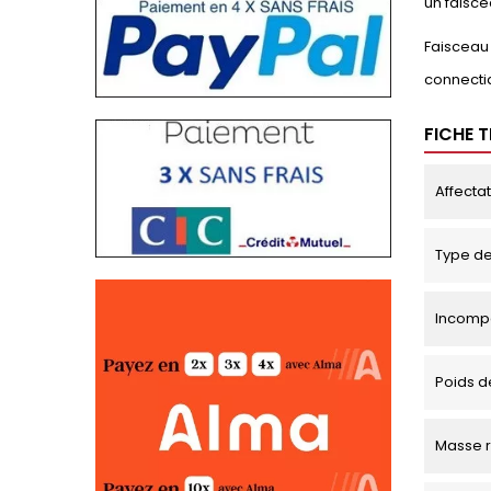
un faisc
Faisceau 
connectiq
FICHE 
Affecta
Type de
Incompa
Poids d
Masse 