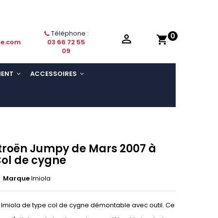
Téléphone :
0

shopping_cart
ie.com
03 66 72 55
09
MENT
ACCESSOIRES
itroën Jumpy de Mars 2007 à
Col de cygne
Marque
Imiola
Imiola de type col de cygne démontable avec outil. Ce