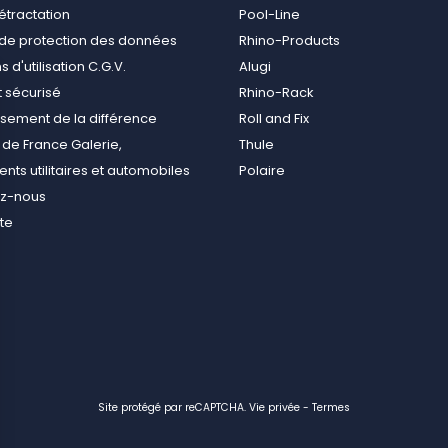
rétractation
Pool-Line
e de protection des données
Rhino-Products
 d'utilisation C.G.V.
Alugi
 sécurisé
Rhino-Rack
ement de la différence
Roll and Fix
de France Galerie,
Thule
ts utilitaires et automobiles
Polaire
ez-nous
ite
Site protégé par reCAPTCHA.
Vie privée
-
Termes