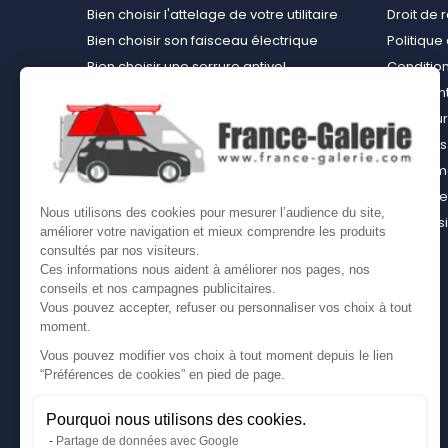
Bien choisir l'attelage de votre utilitaire
Droit de 
Bien choisir son faisceau électrique
Politiqu
Bien choisir une serrure antivol
Conditions
Bien choisir une tente de toit
Paiement
Choisir le kit d’aménagement loisirs
Rembours
démontable idéal
À propos 
Bien choisir un kit d’habillage bois ou un
équipemen
casier bois pour son utilitaire
Contact
Nous utilisons des cookies pour mesurer l’audience du site,
Bien choisir son coffre sur attelage
Plan du s
améliorer votre navigation et mieux comprendre les produits
Comment bien choisir son coffre de toit
consultés par nos visiteurs.
Ces informations nous aident à améliorer nos pages, nos
conseils et nos campagnes publicitaires.
Vous pouvez accepter, refuser ou personnaliser vos choix à tout
moment.
Vous pouvez modifier vos choix à tout moment depuis le lien
“Préférences de cookies” en pied de page.
Pourquoi nous utilisons des cookies.
Partage de données avec Google