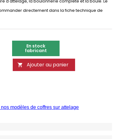
ure d'attelage, la boulonnerie complète et la boule. Le
à commander directement dans la fiche technique de
En stock
fabricant
Ajouter au panier

 nos modèles de coffres sur attelage