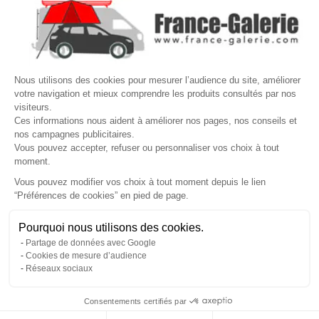

VOTRE COMPTE
Site protégé par reCAPTCHA.
Vie privée
-
Termes
Nous utilisons des cookies pour mesurer l’audience du site, améliorer
LETTRE D'INFORMATIONS
votre navigation et mieux comprendre les produits consultés par nos
visiteurs.
Ces informations nous aident à améliorer nos pages, nos conseils et
nos campagnes publicitaires.
Vous pouvez accepter, refuser ou personnaliser vos choix à tout
SUIVEZ-NOUS
moment.
Vous pouvez modifier vos choix à tout moment depuis le lien
“Préférences de cookies” en pied de page.
Gérer mes cookies
Pourquoi nous utilisons des cookies.
© Copyright 2026 France Galerie. Tous droits reservés.
Partage de données avec Google
Cookies de mesure d’audience
Réseaux sociaux
Consentements certifiés par