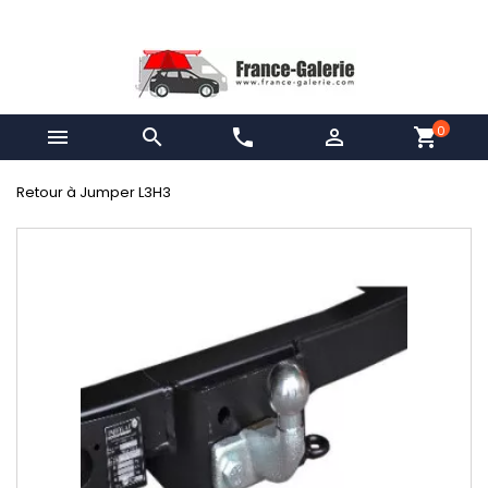
0


phone

shopping_cart
Retour à Jumper L3H3