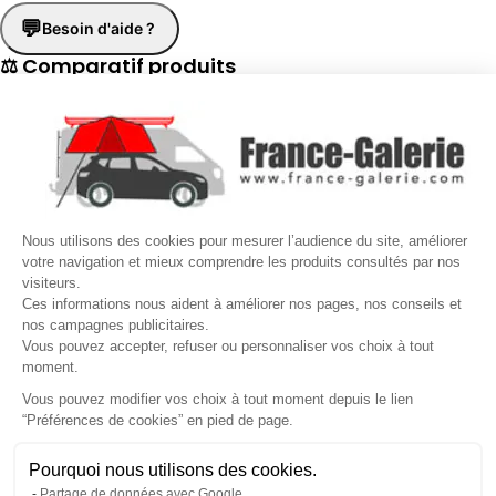
💬
Besoin d'aide ?
⚖ Comparatif produits
×
📋 Fiche technique
×
☎
Demander un rappel
×
Nous utilisons des cookies pour mesurer l’audience du site, améliorer
Nos conseillers vous rappellent du
Lundi au Vendredi
de
8h30 à
votre navigation et mieux comprendre les produits consultés par nos
visiteurs.
17h30
.
Ces informations nous aident à améliorer nos pages, nos conseils et
nos campagnes publicitaires.
Nom
*
Prénom
*
Vous pouvez accepter, refuser ou personnaliser vos choix à tout
moment.
Téléphone
*
Vous pouvez modifier vos choix à tout moment depuis le lien
“Préférences de cookies” en pied de page.
Gérer mes cookies
Jour souhaité
Besoin d'aide ?
Une question ? Nous sommes là pour vous accompagner
Pourquoi nous utilisons des cookies.
Créneau
Message
(facultatif)
Partage de données avec Google