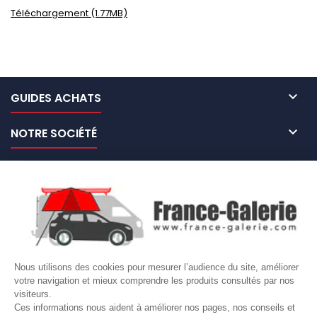
Téléchargement (1.77MB)

GUIDES ACHATS

NOTRE SOCIÉTÉ

NOS MARQUES DE GALERIES

VOTRE COMPTE
Site protégé par reCAPTCHA.
Vie privée
-
Termes
Nous utilisons des cookies pour mesurer l’audience du site, améliorer
LETTRE D'INFORMATIONS
votre navigation et mieux comprendre les produits consultés par nos
visiteurs.
Ces informations nous aident à améliorer nos pages, nos conseils et