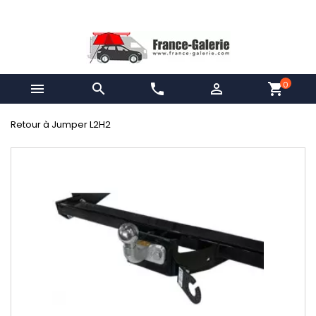
0


phone

shopping_cart
Retour à Jumper L2H2