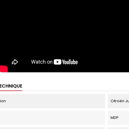
TECHNIQUE
tion
Citroën J
MDP