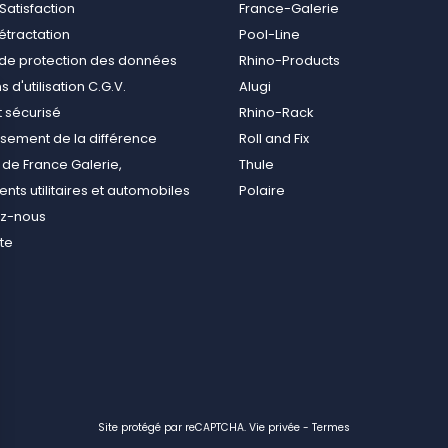
Satisfaction
France-Galerie
rétractation
Pool-Line
e de protection des données
Rhino-Products
 d'utilisation C.G.V.
Alugi
 sécurisé
Rhino-Rack
ement de la différence
Roll and Fix
de France Galerie,
Thule
ts utilitaires et automobiles
Polaire
ez-nous
ite
Site protégé par reCAPTCHA.
Vie privée
-
Termes