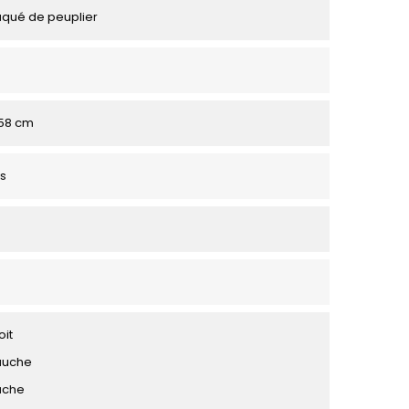
aqué de peuplier
158 cm
s
oit
auche
uche