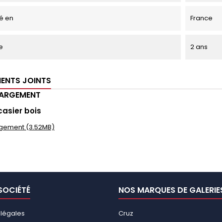
é en
France
e
2 ans
ENTS JOINTS
HARGEMENT
casier bois
gement (3.52MB)
SOCIÉTÉ
NOS MARQUES DE GALERIE
 légales
Cruz