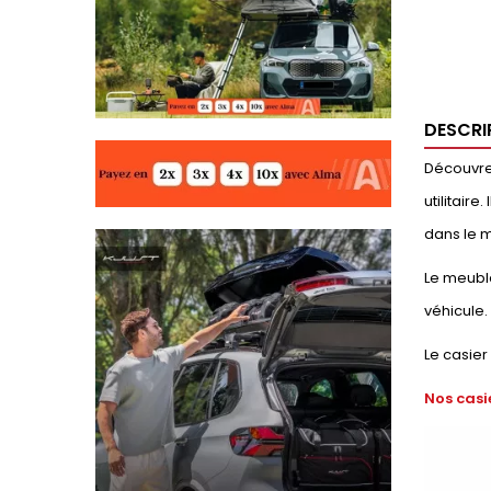
DESCRI
Découvrez
utilitair
dans le m
Le meuble
véhicule.
Le casier
Nos casi