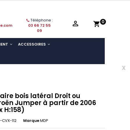
Téléphone :
0

shopping_cart
ie.com
03 66 72 55
09
MENT
ACCESSOIRES
x
aire bois latéral Droit ou
roën Jumper à partir de 2006
 x H:158)
-CVX-112
Marque
MDP