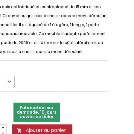
en bois est fabriqué en contreplaqué de 15 mm et son
nté Okoumé ou gris clair à choisir dans le menu déroulant
onnalités. Il est équipé de 1 étagère, 1 tringle, 1 porte
1 bandeau amovible. Ce meuble s'adapte parfaitement
artir de 2006 et est à fixer sur le côté latéral droit ou
vernis est à choisir dans le menu déroulant.
Fabrication sur
demande. 10 jours
ouvrés de délai
Ajouter au panier
