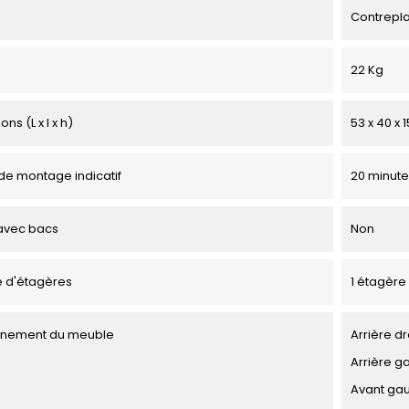
Contrepl
22 Kg
ns (L x l x h)
53 x 40 x 
e montage indicatif
20 minute
avec bacs
Non
 d'étagères
1 étagère
onnement du meuble
Arrière dr
Arrière g
Avant ga