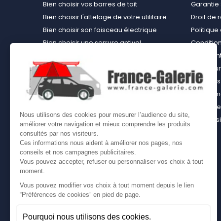
Bien choisir vos barres de toit
Garantie 
Bien choisir l'attelage de votre utilitaire
Droit de 
Bien choisir son faisceau électrique
Politiqu
Bien choisir une serrure antivol
Conditions
Bien choisir une tente de toit
Paiement
Choisir le kit d’aménagement loisirs
Rembours
démontable idéal
À propos 
Bien choisir un kit d’habillage bois ou un
équipemen
casier bois pour son utilitaire
Contact
Nous utilisons des cookies pour mesurer l’audience du site,
Bien choisir son coffre sur attelage
Plan du s
améliorer votre navigation et mieux comprendre les produits
Comment bien choisir son coffre de toit
consultés par nos visiteurs.
Ces informations nous aident à améliorer nos pages, nos
conseils et nos campagnes publicitaires.
Vous pouvez accepter, refuser ou personnaliser vos choix à tout
moment.
Vous pouvez modifier vos choix à tout moment depuis le lien
“Préférences de cookies” en pied de page.
Pourquoi nous utilisons des cookies.