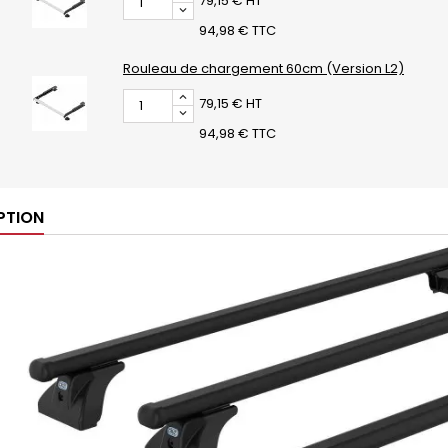
79,15 € HT
94,98 € TTC
Rouleau de chargement 60cm (Version L2)
79,15 € HT
94,98 € TTC
PTION