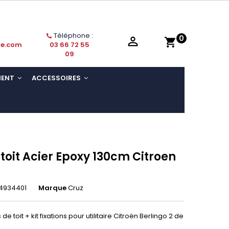
Téléphone :
0

shopping_cart
ie.com
03 66 72 55
09
MENT
ACCESSOIRES
 toit Acier Epoxy 130cm Citroen
4934401
Marque
Cruz
 toit + kit fixations pour utilitaire
Citroën Berlingo 2 de