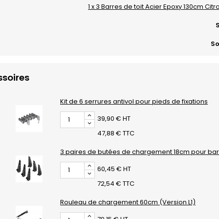
1 x 3 Barres de toit Acier Epoxy 130cm Citr
S
So
soires
Kit de 6 serrures antivol pour pieds de fixations
39,90 € HT
47,88 € TTC
3 paires de butées de chargement 18cm pour barr
60,45 € HT
72,54 € TTC
Rouleau de chargement 60cm (Version L1)