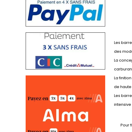
Les barre
des modè
La concep
carburan
La finiti
de haute 
Les barre
intensiv
Pour f