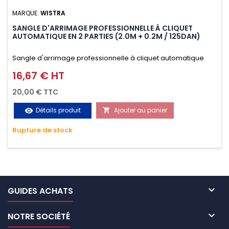
MARQUE:
WISTRA
SANGLE D'ARRIMAGE PROFESSIONNELLE À CLIQUET
AUTOMATIQUE EN 2 PARTIES (2.0M + 0.2M / 125DAN)
Sangle d'arrimage professionnelle à cliquet automatique
avec crochet S en 2 parties (2.0M + 0.2M / 125daN), simple et
16,67 € HT
Prix
rapide d'utilisation. Permet d'arrimer et de sécuriser
20,00 € TTC
vos chargements pendant le transport. Matière polyester
Détails produit
Ajouter au panier
visibility

très résistante aux UV et aux variations de températures,
Rupture de stock
n'absorbe pas l'eau.

GUIDES ACHATS

NOTRE SOCIÉTÉ