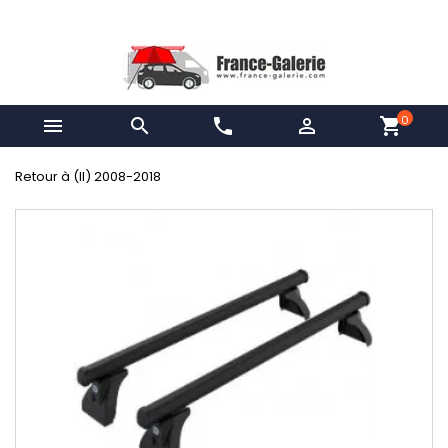
0


phone

shopping_cart
Retour à (II) 2008-2018