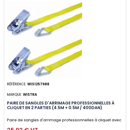
RÉFÉRENCE:
WIS1257988
MARQUE:
WISTRA
PAIRE DE SANGLES D'ARRIMAGE PROFESSIONNELLES À
CLIQUET EN 2 PARTIES (4.5M + 0.5M / 400DAN)
Paire de sangles d'arrimage professionnelles à cliquet avec
crochet en 2 parties (4.5M + 0.5M / 400daN), simple et rapide
Prix