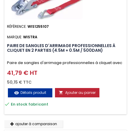
RÉFÉRENCE:
WIS1255107
MARQUE:
WISTRA
PAIRE DE SANGLES D'ARRIMAGE PROFESSIONNELLES À
CLIQUET EN 2 PARTIES (4.5M + 0.5M / 500DAN)
Paire de sangles d'arrimage professionnelles à cliquet avec
crochet en 2 parties (4.5M + 0.5M / 500daN), simple et rapide
41,79 € HT
Prix
d'utilisation. Permet d'arrimer et de sécuriser vos
50,15 € TTC
chargements pendant le transport. Matière polyester très
Détails produit
Ajouter au panier
visibility

résistante aux UV et aux variations de températures,

En stock fabricant
n'absorbe pas l'eau.
ajouter à comparaison