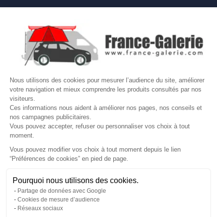

NOS MARQUES DE GALERIES

VOTRE COMPTE
Site protégé par reCAPTCHA.
Vie privée
-
Termes
Nous utilisons des cookies pour mesurer l’audience du site, améliorer
LETTRE D'INFORMATIONS
votre navigation et mieux comprendre les produits consultés par nos
visiteurs.
Ces informations nous aident à améliorer nos pages, nos conseils et
nos campagnes publicitaires.
Vous pouvez accepter, refuser ou personnaliser vos choix à tout
SUIVEZ-NOUS
moment.
Vous pouvez modifier vos choix à tout moment depuis le lien
“Préférences de cookies” en pied de page.
Gérer mes cookies
Besoin d'aide ?
Une question ? Nous sommes là pour vous accompagner
Pourquoi nous utilisons des cookies.
© Copyright 2026 France Galerie. Tous droits reservés.
Partage de données avec Google
Non, merci
Oui, volontiers
Cookies de mesure d’audience
Réseaux sociaux