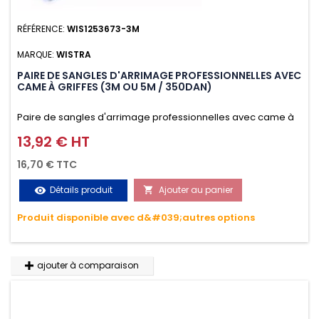
RÉFÉRENCE:
WIS1253673-3M
MARQUE:
WISTRA
PAIRE DE SANGLES D'ARRIMAGE PROFESSIONNELLES AVEC
CAME À GRIFFES (3M OU 5M / 350DAN)
Paire de sangles d'arrimage professionnelles avec came à
griffes (3M ou 5M / 350daN), simple et rapide d'utilisation.
13,92 € HT
Prix
Permet d'arrimer et de sécuriser vos chargements pendant
16,70 € TTC
le transport. Matière polyester très résistante aux UV et aux
Détails produit
Ajouter au panier
visibility

variations de températures, n'absorbe pas l'eau.
Produit disponible avec d&#039;autres options
ajouter à comparaison