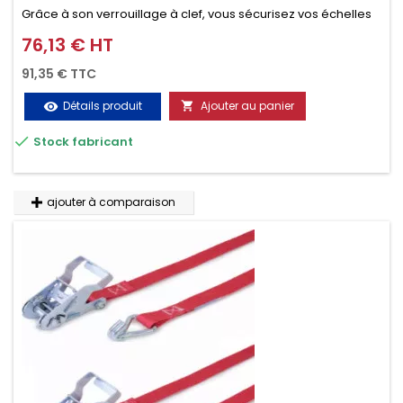
Grâce à son verrouillage à clef, vous sécurisez vos échelles
d'un seul geste aussi bien contre le vol que pendant le
76,13 € HT
Prix
transport. Référence vendue par paire.
91,35 € TTC
Détails produit
Ajouter au panier
visibility


Stock fabricant
ajouter à comparaison