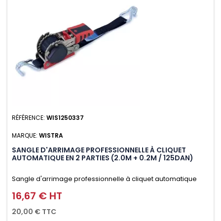
RÉFÉRENCE:
WIS1250337
MARQUE:
WISTRA
SANGLE D'ARRIMAGE PROFESSIONNELLE À CLIQUET
AUTOMATIQUE EN 2 PARTIES (2.0M + 0.2M / 125DAN)
Sangle d'arrimage professionnelle à cliquet automatique
avec crochet deux doigts soudés en J en 2 parties (2.0M +
16,67 € HT
Prix
0.2M / 125daN), simple et rapide d'utilisation. Permet
20,00 € TTC