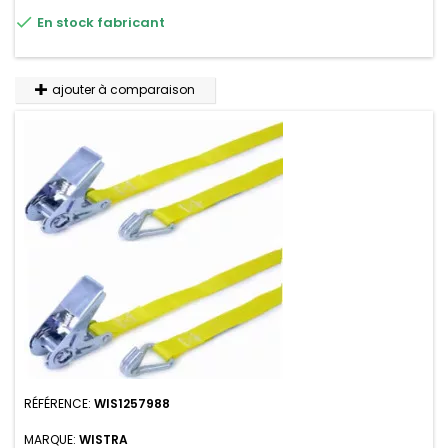
résistante aux UV et aux variations de températures,

En stock fabricant
n'absorbe pas l'eau.
ajouter à comparaison
RÉFÉRENCE:
WIS1257988
MARQUE:
WISTRA