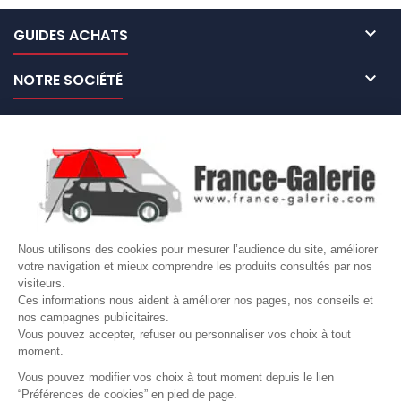

GUIDES ACHATS

NOTRE SOCIÉTÉ

NOS MARQUES DE GALERIES

VOTRE COMPTE
Site protégé par reCAPTCHA.
Vie privée
-
Termes
Nous utilisons des cookies pour mesurer l’audience du site, améliorer
votre navigation et mieux comprendre les produits consultés par nos
LETTRE D'INFORMATIONS
visiteurs.
Ces informations nous aident à améliorer nos pages, nos conseils et
nos campagnes publicitaires.
Vous pouvez accepter, refuser ou personnaliser vos choix à tout
moment.
SUIVEZ-NOUS
Vous pouvez modifier vos choix à tout moment depuis le lien
“Préférences de cookies” en pied de page.
Gérer mes cookies