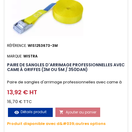
RÉFÉRENCE:
WIS1253673-3M
MARQUE:
WISTRA
PAIRE DE SANGLES D'ARRIMAGE PROFESSIONNELLES AVEC
CAME À GRIFFES (3M OU 5M / 350DAN)
Paire de sangles d'arrimage professionnelles avec came à
griffes (3M ou 5M / 350daN), simple et rapide d'utilisation.
13,92 € HT
Prix
Permet d'arrimer et de sécuriser vos chargements pendant
16,70 € TTC
le transport. Matière polyester très résistante aux UV et aux
Détails produit
Ajouter au panier
visibility

variations de températures, n'absorbe pas l'eau.
Produit disponible avec d&#039;autres options