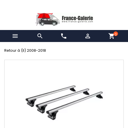
0


phone

shopping_cart
Retour à (II) 2008-2018