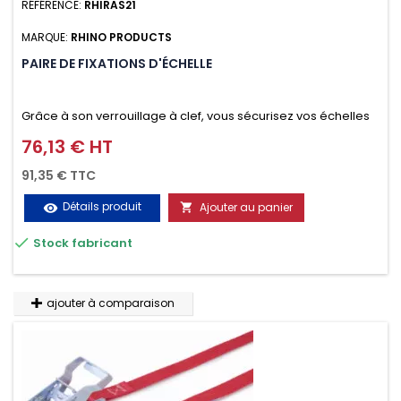
RÉFÉRENCE:
RHIRAS21
MARQUE:
RHINO PRODUCTS
PAIRE DE FIXATIONS D'ÉCHELLE
Grâce à son verrouillage à clef, vous sécurisez vos échelles
d'un seul geste aussi bien contre le vol que pendant le
76,13 € HT
Prix
transport. Référence vendue par paire.
91,35 € TTC
Détails produit
Ajouter au panier
visibility


Stock fabricant
ajouter à comparaison