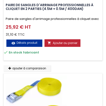
PAIRE DE SANGLES D'ARRIMAGE PROFESSIONNELLES À
CLIQUET EN 2 PARTIES (4.5M + 0.5M / 400DAN)
Paire de sangles d'arrimage professionnelles à cliquet avec
crochet en 2 parties (4.5M + 0.5M / 400daN), simple et rapide
25,92 € HT
Prix
d'utilisation. Permet d'arrimer et de sécuriser
31,10 € TTC
vos chargements pendant le transport. Matière polyester
Détails produit
Ajouter au panier
visibility

très résistante aux UV et aux variations de températures,

En stock fabricant
n'absorbe pas l'eau.
ajouter à comparaison