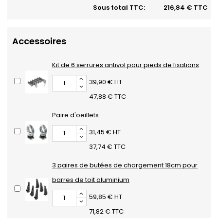
Sous total TTC:
216,84 € TTC
Accessoires
Kit de 6 serrures antivol pour pieds de fixations
39,90 € HT
47,88 € TTC
Paire d'oeillets
31,45 € HT
37,74 € TTC
3 paires de butées de chargement 18cm pour
barres de toit aluminium
59,85 € HT
71,82 € TTC