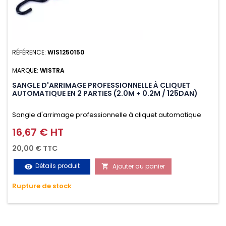
RÉFÉRENCE:
WIS1250150
MARQUE:
WISTRA
SANGLE D'ARRIMAGE PROFESSIONNELLE À CLIQUET
AUTOMATIQUE EN 2 PARTIES (2.0M + 0.2M / 125DAN)
Sangle d'arrimage professionnelle à cliquet automatique
avec crochet S en 2 parties (2.0M + 0.2M / 125daN), simple et
16,67 € HT
Prix
rapide d'utilisation. Permet d'arrimer et de sécuriser
20,00 € TTC
vos chargements pendant le transport. Matière polyester
Détails produit
Ajouter au panier
visibility

très résistante aux UV et aux variations de températures,
Rupture de stock
n'absorbe pas l'eau.