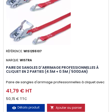
RÉFÉRENCE:
WIS1255107
MARQUE:
WISTRA
PAIRE DE SANGLES D'ARRIMAGE PROFESSIONNELLES À
CLIQUET EN 2 PARTIES (4.5M + 0.5M / 500DAN)
Paire de sangles d'arrimage professionnelles à cliquet avec
crochet en 2 parties (4.5M + 0.5M / 500daN), simple et rapide
41,79 € HT
Prix
d'utilisation. Permet d'arrimer et de sécuriser vos
50,15 € TTC
chargements pendant le transport. Matière polyester très
Détails produit
Ajouter au panier
visibility
