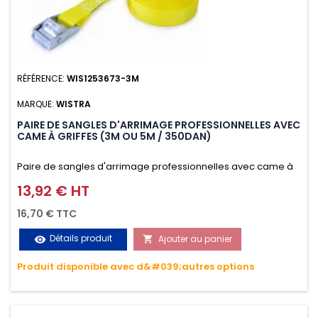
RÉFÉRENCE:
WIS1253673-3M
MARQUE:
WISTRA
PAIRE DE SANGLES D'ARRIMAGE PROFESSIONNELLES AVEC
CAME À GRIFFES (3M OU 5M / 350DAN)
Paire de sangles d'arrimage professionnelles avec came à
griffes (3M ou 5M / 350daN), simple et rapide d'utilisation.
13,92 € HT
Prix
Permet d'arrimer et de sécuriser vos chargements pendant
16,70 € TTC
le transport. Matière polyester très résistante aux UV et aux
Détails produit
Ajouter au panier
visibility

variations de températures, n'absorbe pas l'eau.
Produit disponible avec d&#039;autres options