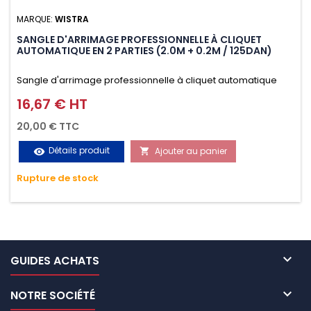
MARQUE:
WISTRA
SANGLE D'ARRIMAGE PROFESSIONNELLE À CLIQUET
AUTOMATIQUE EN 2 PARTIES (2.0M + 0.2M / 125DAN)
Sangle d'arrimage professionnelle à cliquet automatique
avec crochet S en 2 parties (2.0M + 0.2M / 125daN), simple et
16,67 € HT
Prix
rapide d'utilisation. Permet d'arrimer et de sécuriser
20,00 € TTC
vos chargements pendant le transport. Matière polyester
Détails produit
Ajouter au panier
visibility

très résistante aux UV et aux variations de températures,
Rupture de stock
n'absorbe pas l'eau.

GUIDES ACHATS

NOTRE SOCIÉTÉ