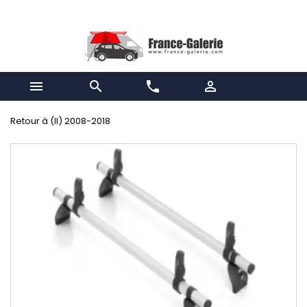


phone

Retour à (II) 2008-2018