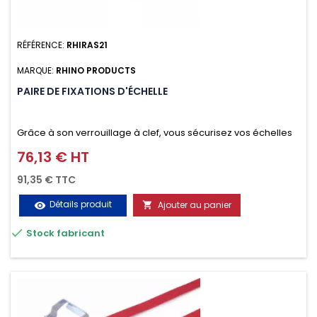
RÉFÉRENCE:
RHIRAS21
MARQUE:
RHINO PRODUCTS
PAIRE DE FIXATIONS D'ÉCHELLE
Grâce à son verrouillage à clef, vous sécurisez vos échelles
d'un seul geste aussi bien contre le vol que pendant le
76,13 € HT
Prix
transport. Référence vendue par paire.
91,35 € TTC
Détails produit
Ajouter au panier
visibility


Stock fabricant