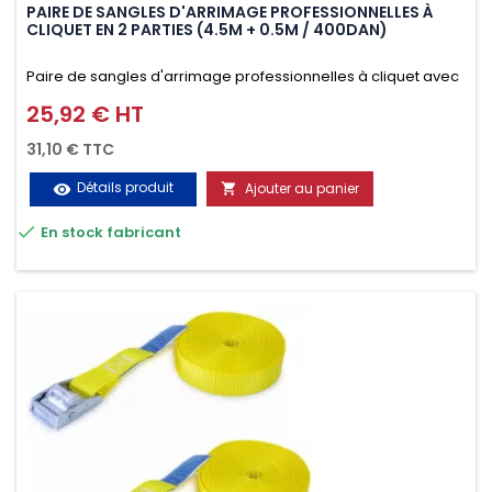
PAIRE DE SANGLES D'ARRIMAGE PROFESSIONNELLES À
CLIQUET EN 2 PARTIES (4.5M + 0.5M / 400DAN)
Paire de sangles d'arrimage professionnelles à cliquet avec
crochet en 2 parties (4.5M + 0.5M / 400daN), simple et rapide
25,92 € HT
Prix
d'utilisation. Permet d'arrimer et de sécuriser
31,10 € TTC
vos chargements pendant le transport. Matière polyester
Détails produit
Ajouter au panier
visibility

très résistante aux UV et aux variations de températures,

En stock fabricant
n'absorbe pas l'eau.