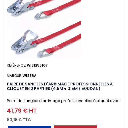
RÉFÉRENCE:
WIS1255107
MARQUE:
WISTRA
PAIRE DE SANGLES D'ARRIMAGE PROFESSIONNELLES À
CLIQUET EN 2 PARTIES (4.5M + 0.5M / 500DAN)
Paire de sangles d'arrimage professionnelles à cliquet avec
crochet en 2 parties (4.5M + 0.5M / 500daN), simple et rapide
41,79 € HT
Prix
d'utilisation. Permet d'arrimer et de sécuriser vos
50,15 € TTC
chargements pendant le transport. Matière polyester très