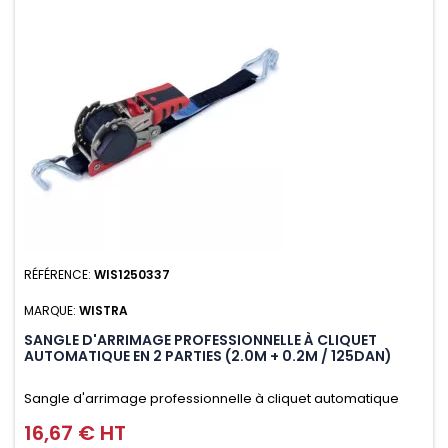
RÉFÉRENCE:
WIS1250337
MARQUE:
WISTRA
SANGLE D'ARRIMAGE PROFESSIONNELLE À CLIQUET
AUTOMATIQUE EN 2 PARTIES (2.0M + 0.2M / 125DAN)
Sangle d'arrimage professionnelle à cliquet automatique
avec crochet deux doigts soudés en J en 2 parties (2.0M +
16,67 € HT
Prix