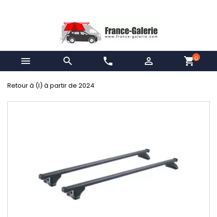
0


phone

shopping_cart
Retour à (I) à partir de 2024