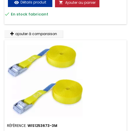
Détails produit
Ajouter au panier
visibility

très résistante aux UV et aux variations de températures,

En stock fabricant
n'absorbe pas l'eau.
ajouter à comparaison
RÉFÉRENCE:
WIS1253673-3M