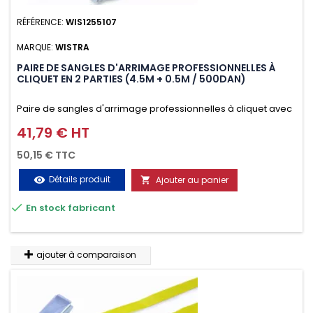
RÉFÉRENCE:
WIS1255107
MARQUE:
WISTRA
PAIRE DE SANGLES D'ARRIMAGE PROFESSIONNELLES À
CLIQUET EN 2 PARTIES (4.5M + 0.5M / 500DAN)
Paire de sangles d'arrimage professionnelles à cliquet avec
crochet en 2 parties (4.5M + 0.5M / 500daN), simple et rapide
41,79 € HT
Prix
d'utilisation. Permet d'arrimer et de sécuriser vos
50,15 € TTC
chargements pendant le transport. Matière polyester très
Détails produit
Ajouter au panier
visibility

résistante aux UV et aux variations de températures,

En stock fabricant
n'absorbe pas l'eau.
ajouter à comparaison