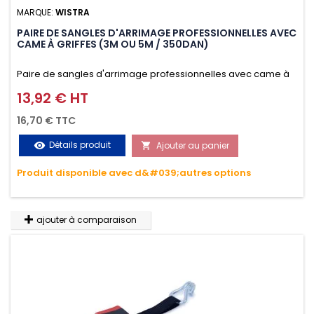
MARQUE:
WISTRA
PAIRE DE SANGLES D'ARRIMAGE PROFESSIONNELLES AVEC
CAME À GRIFFES (3M OU 5M / 350DAN)
Paire de sangles d'arrimage professionnelles avec came à
griffes (3M ou 5M / 350daN), simple et rapide d'utilisation.
13,92 € HT
Prix
Permet d'arrimer et de sécuriser vos chargements pendant
16,70 € TTC
le transport. Matière polyester très résistante aux UV et aux
Détails produit
Ajouter au panier
visibility

variations de températures, n'absorbe pas l'eau.
Produit disponible avec d&#039;autres options
ajouter à comparaison