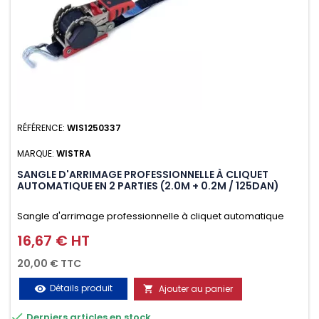
RÉFÉRENCE:
WIS1250337
MARQUE:
WISTRA
SANGLE D'ARRIMAGE PROFESSIONNELLE À CLIQUET
AUTOMATIQUE EN 2 PARTIES (2.0M + 0.2M / 125DAN)
Sangle d'arrimage professionnelle à cliquet automatique
avec crochet deux doigts soudés en J en 2 parties (2.0M +
16,67 € HT
Prix
0.2M / 125daN), simple et rapide d'utilisation. Permet
20,00 € TTC
d'arrimer et de sécuriser vos chargements pendant le
Détails produit
Ajouter au panier
visibility

transport. Matière polyester très résistante aux UV et aux

Derniers articles en stock