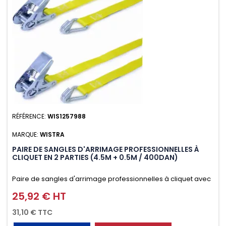
RÉFÉRENCE:
WIS1257988
MARQUE:
WISTRA
PAIRE DE SANGLES D'ARRIMAGE PROFESSIONNELLES À
CLIQUET EN 2 PARTIES (4.5M + 0.5M / 400DAN)
Paire de sangles d'arrimage professionnelles à cliquet avec
crochet en 2 parties (4.5M + 0.5M / 400daN), simple et rapide
25,92 € HT
Prix
d'utilisation. Permet d'arrimer et de sécuriser
31,10 € TTC
vos chargements pendant le transport. Matière polyester