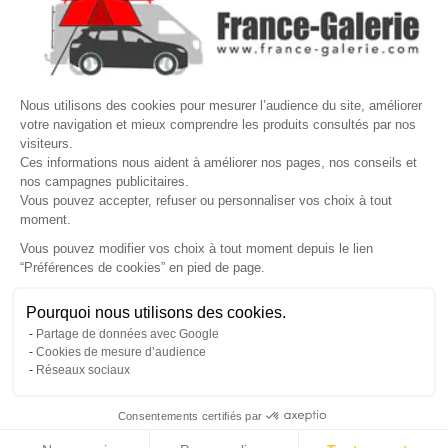

VOTRE COMPTE
Site protégé par reCAPTCHA.
Vie privée
-
Termes
Nous utilisons des cookies pour mesurer l’audience du site, améliorer
LETTRE D'INFORMATIONS
votre navigation et mieux comprendre les produits consultés par nos
visiteurs.
Ces informations nous aident à améliorer nos pages, nos conseils et
nos campagnes publicitaires.
Vous pouvez accepter, refuser ou personnaliser vos choix à tout
SUIVEZ-NOUS
moment.
Vous pouvez modifier vos choix à tout moment depuis le lien
“Préférences de cookies” en pied de page.
Gérer mes cookies
Pourquoi nous utilisons des cookies.
© Copyright 2026 France Galerie. Tous droits reservés.
Partage de données avec Google
Cookies de mesure d’audience
Réseaux sociaux
Consentements certifiés par