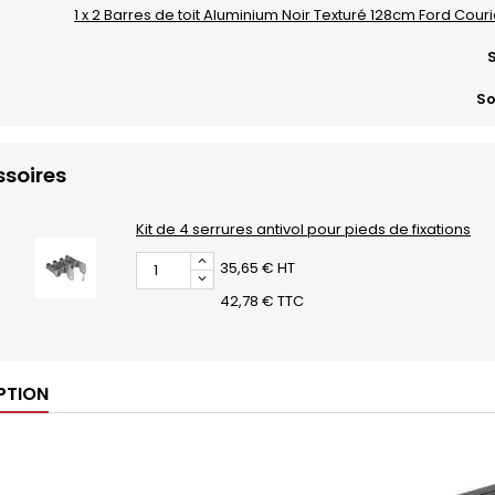
1 x 2 Barres de toit Aluminium Noir Texturé 128cm Ford Courie
S
So
soires
Kit de 4 serrures antivol pour pieds de fixations
35,65 € HT
42,78 € TTC
PTION