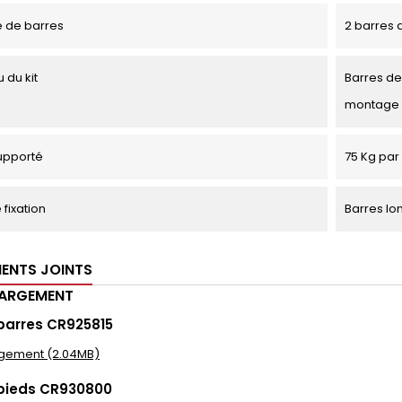
 de barres
2 barres d
 du kit
Barres de 
montage
upporté
75 Kg par 
fixation
Barres lo
ENTS JOINTS
HARGEMENT
barres CR925815
gement (2.04MB)
 pieds CR930800