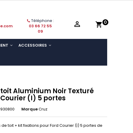
Téléphone :
0

shopping_cart
ie.com
03 66 72 55
09
MENT
ACCESSOIRES
 toit Aluminium Noir Texturé
Courier (I) 5 portes
5930800
Marque
Cruz
e toit + kit fixations pour
Ford Courier (I) 5 portes de