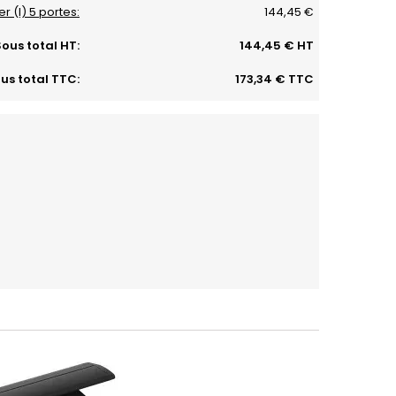
r (I) 5 portes:
144,45 €
ous total HT:
144,45 € HT
us total TTC:
173,34 € TTC