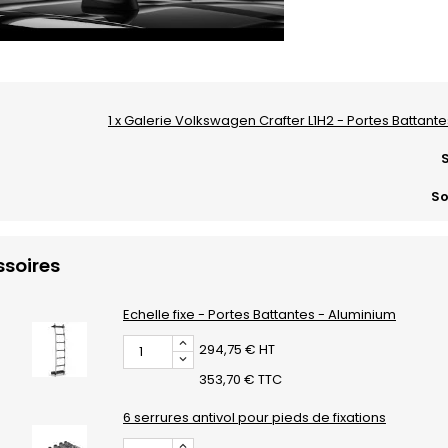
1 x Galerie Volkswagen Crafter L1H2 - Portes Battant
S
So
soires
Echelle fixe - Portes Battantes - Aluminium
294,75 € HT
353,70 € TTC
6 serrures antivol pour pieds de fixations