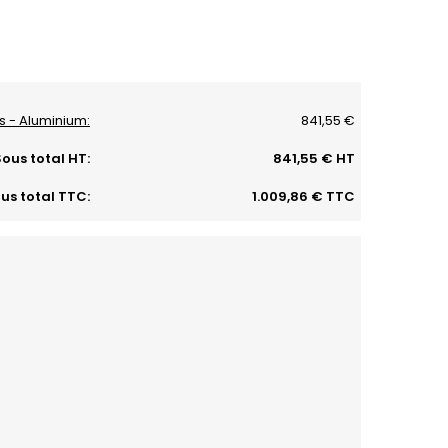
es - Aluminium:
841,55 €
ous total HT:
841,55 € HT
us total TTC:
1.009,86 € TTC