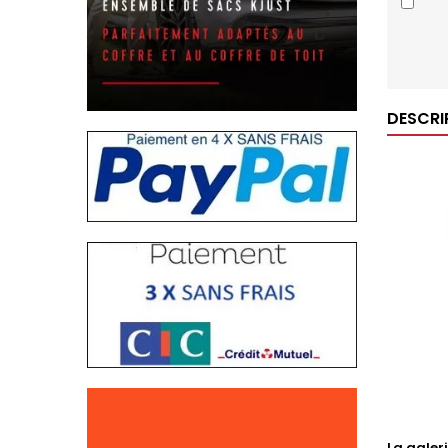
DESCRI
La galer