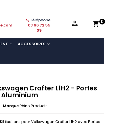
Téléphone :
0

shopping_cart
ie.com
03 66 72 55
09
MENT
ACCESSOIRES
kswagen Crafter L1H2 - Portes
- Aluminium
Marque
Rhino Products
Kit fixations pour Volkswagen Crafter L1H2 avec Portes