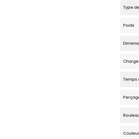
Type de
Poids
Dimensio
Charge 
Temps d
Perçage
Roulea
Couleu