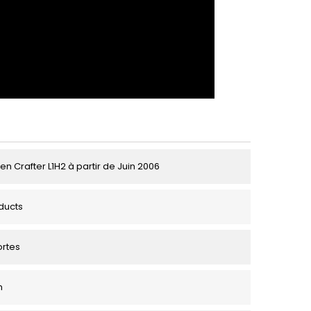
n Crafter L1H2 à partir de Juin 2006
ducts
ortes
m