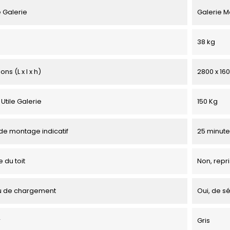
 Galerie
Galerie M
38 kg
ns (L x l x h)
2800 x 16
Utile Galerie
150 Kg
e montage indicatif
25 minute
 du toit
Non, repri
u de chargement
Oui, de sé
r
Gris