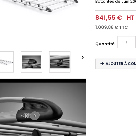
Battantes
de Juin 2
841,55 €
HT
1.009,86 €
TTC
Quantité

AJOUTER À CO
play_circle_filled