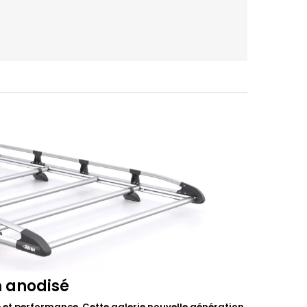
m anodisé
et performance. Cette galerie nouvelle génération