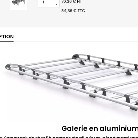
70,30 € HT
84,36 € TTC
PTION
Galerie en aluminiu
ie Kammrack de chez Rhinoproducts allie force, aérodynamisme 