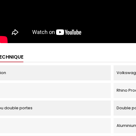
TECHNIQUE
tion
Volkswage
Rhino Pro
u double portes
Double p
Aluminiu