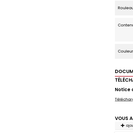
Roulea
Contenu
Couleu
DOCUM
TÉLÉC
Notice
Téléchar
VOUS A
ajo