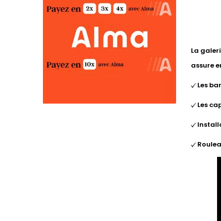
La galer
assure e
Les ba
Les cap
Install
Roulea