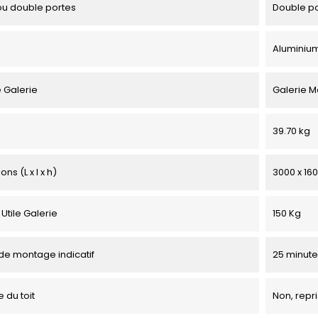
u double portes
Double p
Aluminiu
 Galerie
Galerie M
39.70 kg
ns (L x l x h)
3000 x 16
Utile Galerie
150 Kg
e montage indicatif
25 minute
 du toit
Non, repri