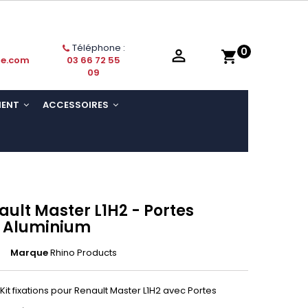
Téléphone :
0

shopping_cart
ie.com
03 66 72 55
09
MENT
ACCESSOIRES
ault Master L1H2 - Portes
- Aluminium
Marque
Rhino Products
Kit fixations pour Renault Master L1H2 avec Portes