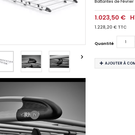
Battantes de Février 
1.023,50 €
H
1.228,20 €
TTC
Quantité

AJOUTER À CO
play_circle_filled