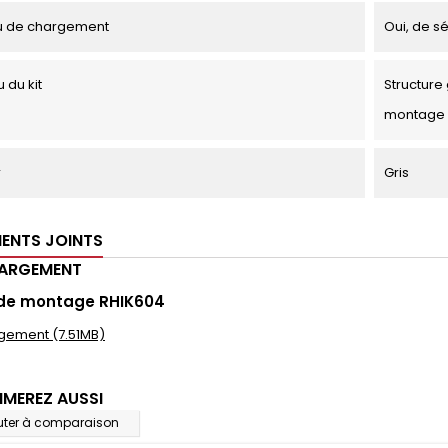
u de chargement
Oui, de sé
 du kit
Structure 
montage
r
Gris
ENTS JOINTS
HARGEMENT
 de montage RHIK604
gement (7.51MB)
IMEREZ AUSSI
uter à comparaison