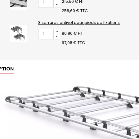
215,50 € HT
258,60 € TTC
8 serrures antivol pour pieds de fixations
80,90 € HT
97,08 € TTC
PTION