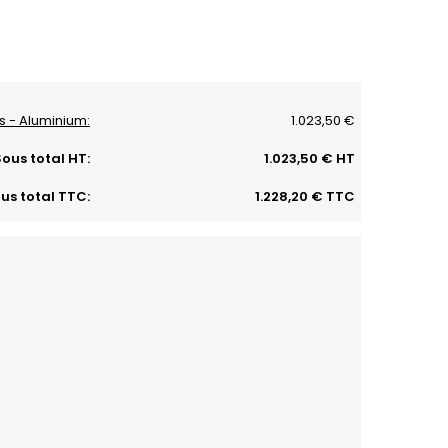
es - Aluminium:
1.023,50 €
ous total HT:
1.023,50 € HT
us total TTC:
1.228,20 € TTC