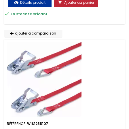
Détails produit
Ajouter au panier
visibility


En stock fabricant
ajouter à comparaison
RÉFÉRENCE:
WIS1255107