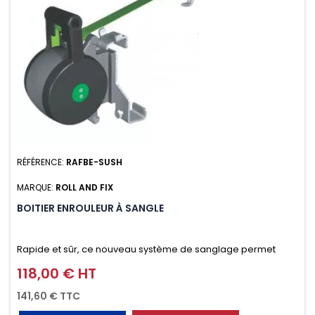
RÉFÉRENCE:
RAFBE-SUSH
MARQUE:
ROLL AND FIX
BOITIER ENROULEUR À SANGLE
Rapide et sûr, ce nouveau système de sanglage permet
d’arrimer le chargement sur la galerie en moins d’une
118,00 € HT
Prix
minute.
141,60 € TTC