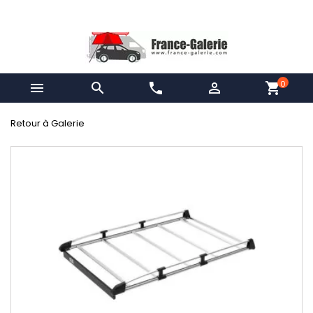
0


phone

shopping_cart
Retour à Galerie