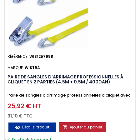
RÉFÉRENCE:
WIS1257988
MARQUE:
WISTRA
PAIRE DE SANGLES D'ARRIMAGE PROFESSIONNELLES À
CLIQUET EN 2 PARTIES (4.5M + 0.5M / 400DAN)
Paire de sangles d'arrimage professionnelles à cliquet avec
crochet en 2 parties (4.5M + 0.5M / 400daN), simple et rapide
25,92 € HT
Prix
d'utilisation. Permet d'arrimer et de sécuriser
31,10 € TTC
vos chargements pendant le transport. Matière polyester
Détails produit
Ajouter au panier
visibility

très résistante aux UV et aux variations de températures,

En stock fabricant