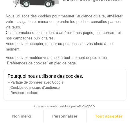
Site protégé par reCAPTCHA.
Vie privée
-
Termes
Nous utilisons des cookies pour mesurer l’audience du site, améliorer
votre navigation et mieux comprendre les produits consultés par nos
LETTRE D'INFORMATIONS
visiteurs.
Ces informations nous aident à améliorer nos pages, nos conseils et
nos campagnes publicitaires.
Vous pouvez accepter, refuser ou personnaliser vos choix à tout
moment.
SUIVEZ-NOUS
Vous pouvez modifier vos choix à tout moment depuis le lien
“Préférences de cookies” en pied de page.
Gérer mes cookies
Pourquoi nous utilisons des cookies.
© Copyright 2026 France Galerie. Tous droits reservés.
Partage de données avec Google
Cookies de mesure d’audience
Réseaux sociaux
Consentements certifiés par
Non merci
Personnaliser
Tout accepter
Cliquez-ici pour modifier vos préférences en matière de cookies
Axeptio consent
Plateforme de Gestion du Consentement : Personnalisez vos Options