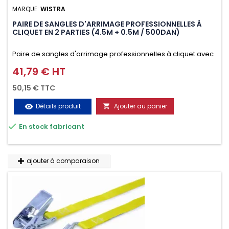
MARQUE:
WISTRA
PAIRE DE SANGLES D'ARRIMAGE PROFESSIONNELLES À
CLIQUET EN 2 PARTIES (4.5M + 0.5M / 500DAN)
Paire de sangles d'arrimage professionnelles à cliquet avec
crochet en 2 parties (4.5M + 0.5M / 500daN), simple et rapide
41,79 € HT
Prix
d'utilisation. Permet d'arrimer et de sécuriser vos
50,15 € TTC
chargements pendant le transport. Matière polyester très
Détails produit
Ajouter au panier
visibility

résistante aux UV et aux variations de températures,

En stock fabricant
n'absorbe pas l'eau.
ajouter à comparaison