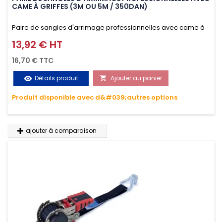
CAME À GRIFFES (3M OU 5M / 350DAN)
Paire de sangles d'arrimage professionnelles avec came à
griffes (3M ou 5M / 350daN), simple et rapide d'utilisation.
13,92 € HT
Prix
Permet d'arrimer et de sécuriser vos chargements pendant
16,70 € TTC
le transport. Matière polyester très résistante aux UV et aux
Détails produit
Ajouter au panier
visibility

variations de températures, n'absorbe pas l'eau.
Produit disponible avec d&#039;autres options
ajouter à comparaison