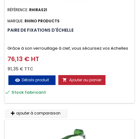
RÉFÉRENCE:
RHIRAS21
MARQUE:
RHINO PRODUCTS
PAIRE DE FIXATIONS D'ÉCHELLE
Grâce à son verrouillage à clef, vous sécurisez vos échelles
d'un seul geste aussi bien contre le vol que pendant le
76,13 € HT
Prix
transport. Référence vendue par paire.
91,35 € TTC
Détails produit
Ajouter au panier
visibility


Stock fabricant
ajouter à comparaison