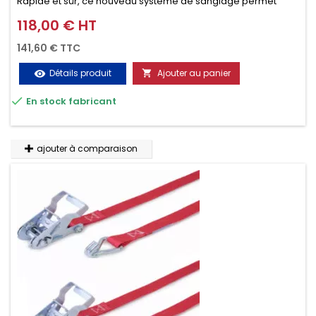
Rapide et sûr, ce nouveau système de sanglage permet
d’arrimer le chargement sur la galerie en moins d’une
118,00 € HT
Prix
minute.
141,60 € TTC
Détails produit
Ajouter au panier
visibility


En stock fabricant
ajouter à comparaison