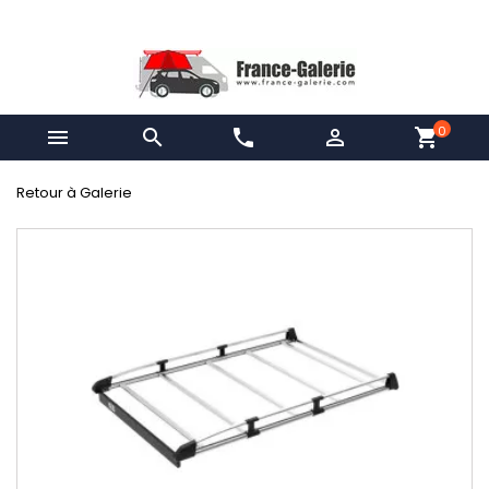
0


phone

shopping_cart
Retour à Galerie