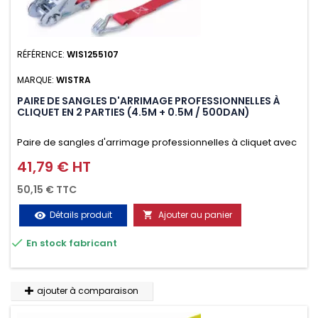
RÉFÉRENCE:
WIS1255107
MARQUE:
WISTRA
PAIRE DE SANGLES D'ARRIMAGE PROFESSIONNELLES À
CLIQUET EN 2 PARTIES (4.5M + 0.5M / 500DAN)
Paire de sangles d'arrimage professionnelles à cliquet avec
crochet en 2 parties (4.5M + 0.5M / 500daN), simple et rapide
41,79 € HT
Prix
d'utilisation. Permet d'arrimer et de sécuriser vos
50,15 € TTC
chargements pendant le transport. Matière polyester très
Détails produit
Ajouter au panier
visibility

résistante aux UV et aux variations de températures,

En stock fabricant
n'absorbe pas l'eau.
ajouter à comparaison