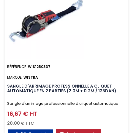
RÉFÉRENCE:
WIS1250337
MARQUE:
WISTRA
SANGLE D'ARRIMAGE PROFESSIONNELLE À CLIQUET
AUTOMATIQUE EN 2 PARTIES (2.0M + 0.2M / 125DAN)
Sangle d'arrimage professionnelle à cliquet automatique
avec crochet deux doigts soudés en J en 2 parties (2.0M +
16,67 € HT
Prix
0.2M / 125daN), simple et rapide d'utilisation. Permet
20,00 € TTC
d'arrimer et de sécuriser vos chargements pendant le