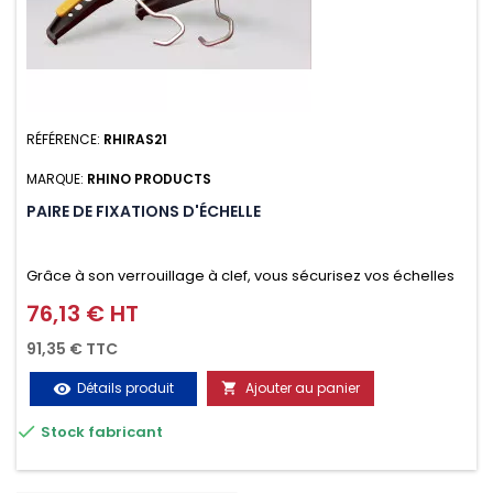
RÉFÉRENCE:
RHIRAS21
MARQUE:
RHINO PRODUCTS
PAIRE DE FIXATIONS D'ÉCHELLE
Grâce à son verrouillage à clef, vous sécurisez vos échelles
d'un seul geste aussi bien contre le vol que pendant le
76,13 € HT
Prix
transport. Référence vendue par paire.
91,35 € TTC
Détails produit
Ajouter au panier
visibility


Stock fabricant