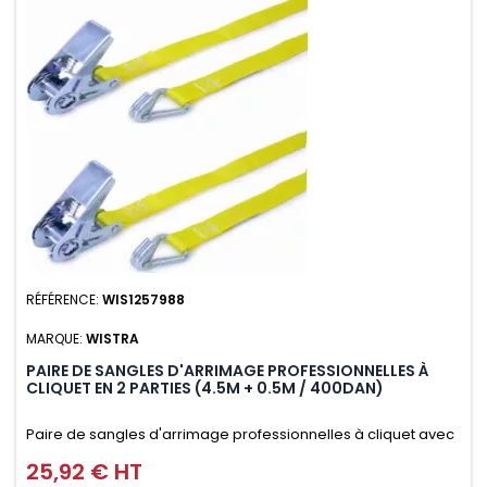
RÉFÉRENCE:
WIS1257988
MARQUE:
WISTRA
PAIRE DE SANGLES D'ARRIMAGE PROFESSIONNELLES À
CLIQUET EN 2 PARTIES (4.5M + 0.5M / 400DAN)
Paire de sangles d'arrimage professionnelles à cliquet avec
crochet en 2 parties (4.5M + 0.5M / 400daN), simple et rapide
25,92 € HT
Prix