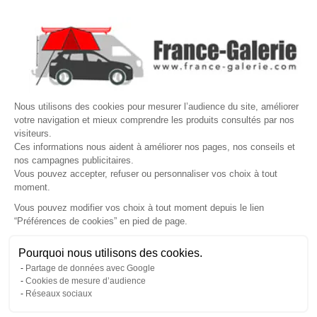

NOS MARQUES DE GALERIES

VOTRE COMPTE
Site protégé par reCAPTCHA.
Vie privée
-
Termes
Nous utilisons des cookies pour mesurer l’audience du site, améliorer
votre navigation et mieux comprendre les produits consultés par nos
LETTRE D'INFORMATIONS
visiteurs.
Ces informations nous aident à améliorer nos pages, nos conseils et
nos campagnes publicitaires.
Vous pouvez accepter, refuser ou personnaliser vos choix à tout
moment.
SUIVEZ-NOUS
Vous pouvez modifier vos choix à tout moment depuis le lien
“Préférences de cookies” en pied de page.
Gérer mes cookies
Pourquoi nous utilisons des cookies.
© Copyright 2026 France Galerie. Tous droits reservés.
Partage de données avec Google
Cookies de mesure d’audience
Réseaux sociaux