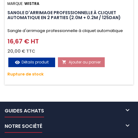
MARQUE:
WISTRA
SANGLE D'ARRIMAGE PROFESSIONNELLE À CLIQUET
AUTOMATIQUE EN 2 PARTIES (2.0M + 0.2M / 125DAN)
Sangle d'arrimage professionnelle à cliquet automatique
avec crochet S en 2 parties (2.0M + 0.2M / 125daN), simple et
16,67 € HT
Prix
rapide d'utilisation. Permet d'arrimer et de sécuriser
20,00 € TTC
vos chargements pendant le transport. Matière polyester
Détails produit
Ajouter au panier
visibility

très résistante aux UV et aux variations de températures,
Rupture de stock
n'absorbe pas l'eau.

GUIDES ACHATS

NOTRE SOCIÉTÉ