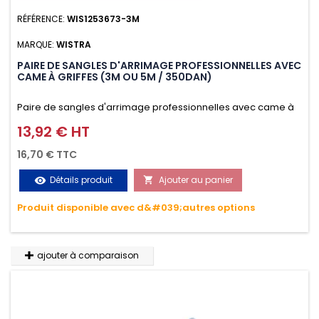
RÉFÉRENCE:
WIS1253673-3M
MARQUE:
WISTRA
PAIRE DE SANGLES D'ARRIMAGE PROFESSIONNELLES AVEC
CAME À GRIFFES (3M OU 5M / 350DAN)
Paire de sangles d'arrimage professionnelles avec came à
griffes (3M ou 5M / 350daN), simple et rapide d'utilisation.
13,92 € HT
Prix
Permet d'arrimer et de sécuriser vos chargements pendant
16,70 € TTC
le transport. Matière polyester très résistante aux UV et aux
Détails produit
Ajouter au panier
visibility

variations de températures, n'absorbe pas l'eau.
Produit disponible avec d&#039;autres options
ajouter à comparaison