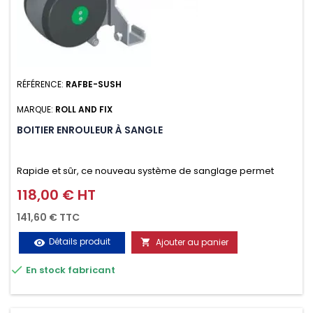
RÉFÉRENCE:
RAFBE-SUSH
MARQUE:
ROLL AND FIX
BOITIER ENROULEUR À SANGLE
Rapide et sûr, ce nouveau système de sanglage permet
d’arrimer le chargement sur la galerie en moins d’une
118,00 € HT
Prix
minute.
141,60 € TTC
Détails produit
Ajouter au panier
visibility


En stock fabricant