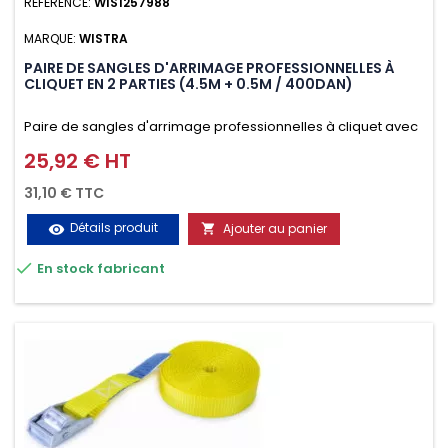
RÉFÉRENCE:
WIS1257988
MARQUE:
WISTRA
PAIRE DE SANGLES D'ARRIMAGE PROFESSIONNELLES À
CLIQUET EN 2 PARTIES (4.5M + 0.5M / 400DAN)
Paire de sangles d'arrimage professionnelles à cliquet avec
crochet en 2 parties (4.5M + 0.5M / 400daN), simple et rapide
25,92 € HT
Prix
d'utilisation. Permet d'arrimer et de sécuriser
31,10 € TTC
vos chargements pendant le transport. Matière polyester
Détails produit
Ajouter au panier
visibility

très résistante aux UV et aux variations de températures,

En stock fabricant
n'absorbe pas l'eau.