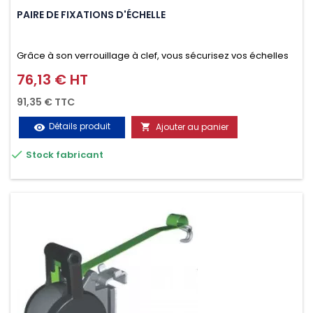
PAIRE DE FIXATIONS D'ÉCHELLE
Grâce à son verrouillage à clef, vous sécurisez vos échelles
d'un seul geste aussi bien contre le vol que pendant le
76,13 € HT
Prix
transport. Référence vendue par paire.
91,35 € TTC
Détails produit
Ajouter au panier
visibility


Stock fabricant