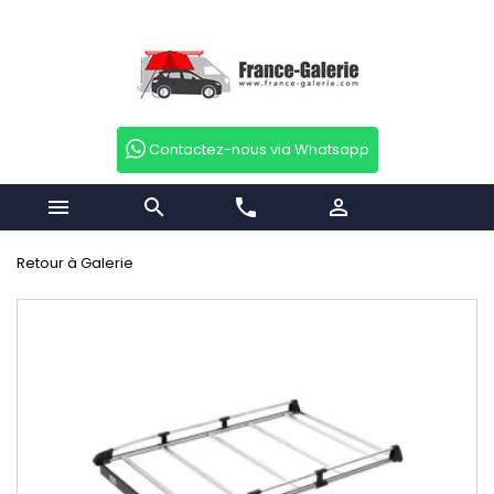
Contactez-nous via Whatsapp


phone

Retour à Galerie