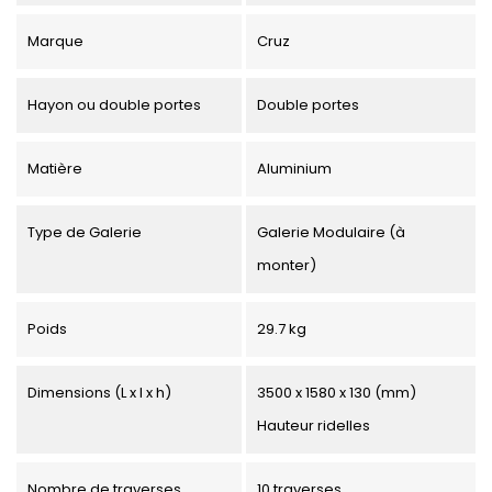
Marque
Cruz
Hayon ou double portes
Double portes
Matière
Aluminium
Type de Galerie
Galerie Modulaire (à
monter)
Poids
29.7 kg
Dimensions (L x l x h)
3500 x 1580 x 130 (mm)
Hauteur ridelles
Nombre de traverses
10 traverses