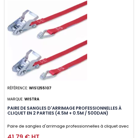
RÉFÉRENCE:
WIS1255107
MARQUE:
WISTRA
PAIRE DE SANGLES D'ARRIMAGE PROFESSIONNELLES À
CLIQUET EN 2 PARTIES (4.5M + 0.5M / 500DAN)
Paire de sangles d'arrimage professionnelles à cliquet avec
crochet en 2 parties (4.5M + 0.5M / 500daN), simple et rapide
41,79 € HT
Prix