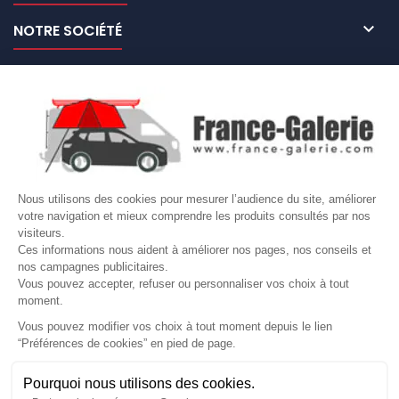

NOTRE SOCIÉTÉ

NOS MARQUES DE GALERIES

VOTRE COMPTE
Site protégé par reCAPTCHA.
Vie privée
-
Termes
Nous utilisons des cookies pour mesurer l’audience du site, améliorer
votre navigation et mieux comprendre les produits consultés par nos
LETTRE D'INFORMATIONS
visiteurs.
Ces informations nous aident à améliorer nos pages, nos conseils et
nos campagnes publicitaires.
Vous pouvez accepter, refuser ou personnaliser vos choix à tout
moment.
SUIVEZ-NOUS
Vous pouvez modifier vos choix à tout moment depuis le lien
“Préférences de cookies” en pied de page.
Gérer mes cookies
Pourquoi nous utilisons des cookies.
© Copyright 2026 France Galerie. Tous droits reservés.