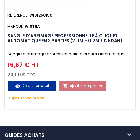
RÉFÉRENCE:
WIS1250150
MARQUE:
WISTRA
SANGLE D'ARRIMAGE PROFESSIONNELLE À CLIQUET
AUTOMATIQUE EN 2 PARTIES (2.0M + 0.2M / 125DAN)
Sangle d'arrimage professionnelle à cliquet automatique
avec crochet S en 2 parties (2.0M + 0.2M / 125daN), simple et
16,67 € HT
Prix
rapide d'utilisation. Permet d'arrimer et de sécuriser
20,00 € TTC
vos chargements pendant le transport. Matière polyester
Détails produit
Ajouter au panier
visibility

très résistante aux UV et aux variations de températures,
Rupture de stock
n'absorbe pas l'eau.

GUIDES ACHATS