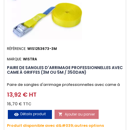
RÉFÉRENCE:
WIS1253673-3M
MARQUE:
WISTRA
PAIRE DE SANGLES D'ARRIMAGE PROFESSIONNELLES AVEC
CAME À GRIFFES (3M OU 5M / 350DAN)
Paire de sangles d'arrimage professionnelles avec came à
griffes (3M ou 5M / 350daN), simple et rapide d'utilisation.
13,92 € HT
Prix
Permet d'arrimer et de sécuriser vos chargements pendant
16,70 € TTC
le transport. Matière polyester très résistante aux UV et aux
Détails produit
Ajouter au panier
visibility

variations de températures, n'absorbe pas l'eau.
Produit disponible avec d&#039;autres options