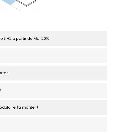
to L1H2 à partir de Mai 2016
ortes
m
odulaire (à monter)