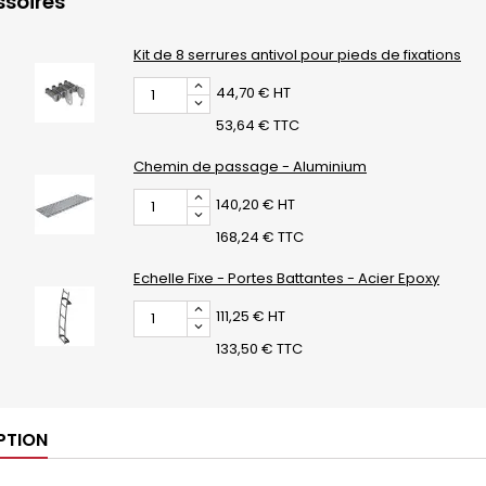
soires
Kit de 8 serrures antivol pour pieds de fixations
44,70 € HT
53,64 € TTC
Chemin de passage - Aluminium
140,20 € HT
168,24 € TTC
Echelle Fixe - Portes Battantes - Acier Epoxy
111,25 € HT
133,50 € TTC
PTION