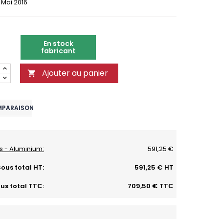
 Mai 2016
En stock
fabricant
Ajouter au panier

MPARAISON
es - Aluminium:
591,25 €
ous total HT:
591,25 € HT
us total TTC:
709,50 € TTC