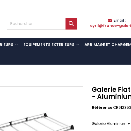
Email :

cyril@france-galer
RIEURS
EQUIPEMENTS EXTÉRIEURS
ARRIMAGE ET CHARGE
Galerie Fia
- Aluminiu
Référence
CR91235
Galerie Aluminium + k