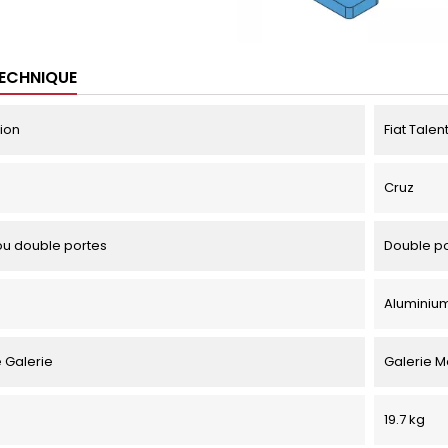
TECHNIQUE
tion
Fiat Talen
Cruz
u double portes
Double p
Aluminiu
 Galerie
Galerie M
19.7 kg