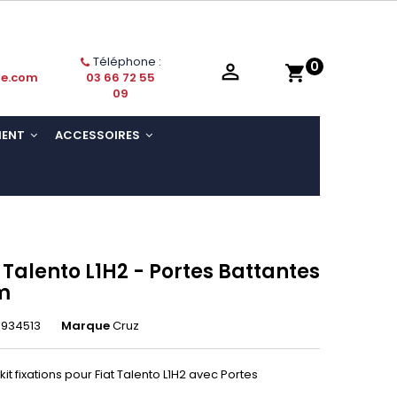
Téléphone :
0

shopping_cart
ie.com
03 66 72 55
09
MENT
ACCESSOIRES
t Talento L1H2 - Portes Battantes
m
3934513
Marque
Cruz
it fixations pour
Fiat Talento L1H2
avec Portes