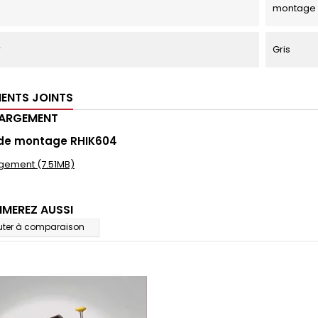
montage
r
Gris
ENTS JOINTS
HARGEMENT
 de montage RHIK604
gement (7.51MB)
IMEREZ AUSSI
uter à comparaison