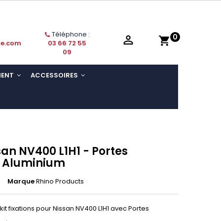
Téléphone :
0

shopping_cart
ie.com
03 66 72 55
09
MENT
ACCESSOIRES
san NV400 L1H1 - Portes
- Aluminium
Marque
Rhino Products
kit fixations pour Nissan NV400 L1H1 avec Portes