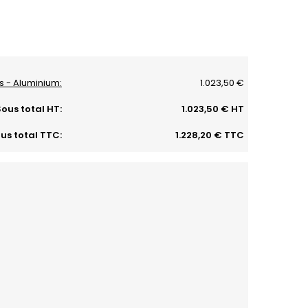
es - Aluminium:
1.023,50 €
ous total HT:
1.023,50 € HT
us total TTC:
1.228,20 € TTC