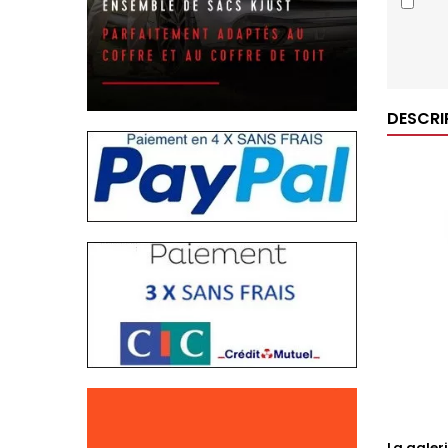
DESCRI
La galer