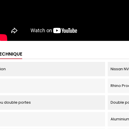
TECHNIQUE
tion
Nissan NV4
Rhino Pro
u double portes
Double p
Aluminiu