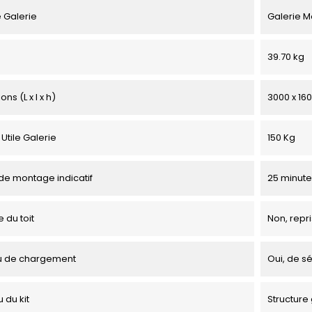
 Galerie
Galerie M
39.70 kg
ns (L x l x h)
3000 x 16
Utile Galerie
150 Kg
e montage indicatif
25 minute
 du toit
Non, repri
u de chargement
Oui, de sé
 du kit
Structure 