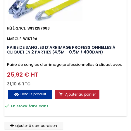
RÉFÉRENCE:
WIS1257988
MARQUE:
WISTRA
PAIRE DE SANGLES D'ARRIMAGE PROFESSIONNELLES À
CLIQUET EN 2 PARTIES (4.5M + 0.5M / 400DAN)
Paire de sangles d'arrimage professionnelles à cliquet avec
crochet en 2 parties (4.5M + 0.5M / 400daN), simple et rapide
25,92 € HT
Prix
d'utilisation. Permet d'arrimer et de sécuriser
31,10 € TTC
vos chargements pendant le transport. Matière polyester
Détails produit
Ajouter au panier
visibility

très résistante aux UV et aux variations de températures,

En stock fabricant
n'absorbe pas l'eau.
ajouter à comparaison