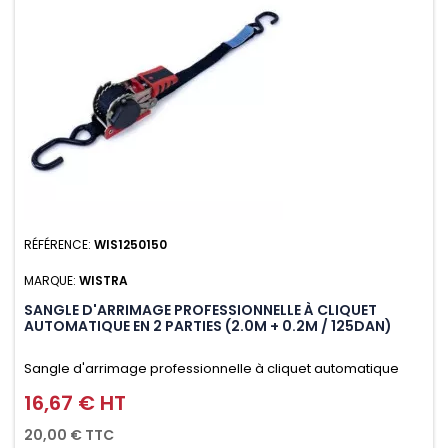
RÉFÉRENCE:
WIS1250150
MARQUE:
WISTRA
SANGLE D'ARRIMAGE PROFESSIONNELLE À CLIQUET
AUTOMATIQUE EN 2 PARTIES (2.0M + 0.2M / 125DAN)
Sangle d'arrimage professionnelle à cliquet automatique
avec crochet S en 2 parties (2.0M + 0.2M / 125daN), simple et
16,67 € HT
Prix
rapide d'utilisation. Permet d'arrimer et de sécuriser
20,00 € TTC