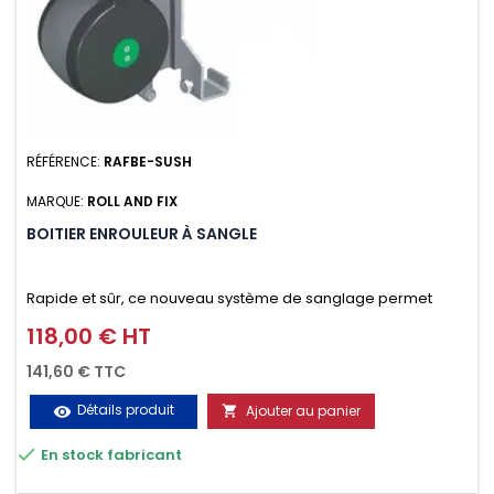
RÉFÉRENCE:
RAFBE-SUSH
MARQUE:
ROLL AND FIX
BOITIER ENROULEUR À SANGLE
Rapide et sûr, ce nouveau système de sanglage permet
d’arrimer le chargement sur la galerie en moins d’une
118,00 € HT
Prix
minute.
141,60 € TTC
Détails produit
Ajouter au panier
visibility


En stock fabricant