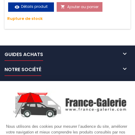
vos chargements pendant le transport. Matière polyester
Détails produit
Ajouter au panier
visibility

très résistante aux UV et aux variations de températures,
Rupture de stock
n'absorbe pas l'eau.

GUIDES ACHATS

NOTRE SOCIÉTÉ

NOS MARQUES DE GALERIES

VOTRE COMPTE
Site protégé par reCAPTCHA.
Vie privée
-
Termes
Nous utilisons des cookies pour mesurer l’audience du site, améliorer
votre navigation et mieux comprendre les produits consultés par nos
LETTRE D'INFORMATIONS