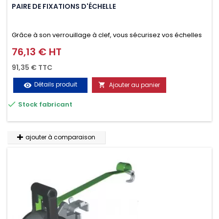
PAIRE DE FIXATIONS D'ÉCHELLE
Grâce à son verrouillage à clef, vous sécurisez vos échelles
d'un seul geste aussi bien contre le vol que pendant le
76,13 € HT
Prix
transport. Référence vendue par paire.
91,35 € TTC
Détails produit
Ajouter au panier
visibility


Stock fabricant
ajouter à comparaison