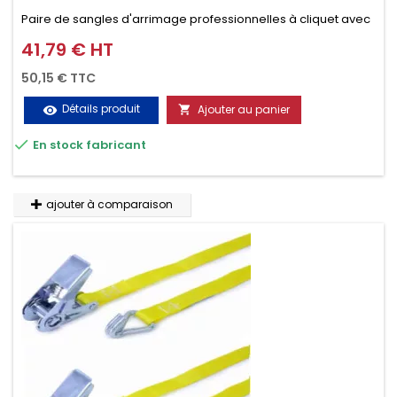
Paire de sangles d'arrimage professionnelles à cliquet avec
crochet en 2 parties (4.5M + 0.5M / 500daN), simple et rapide
41,79 € HT
Prix
d'utilisation. Permet d'arrimer et de sécuriser vos
50,15 € TTC
chargements pendant le transport. Matière polyester très
Détails produit
Ajouter au panier
visibility

résistante aux UV et aux variations de températures,

En stock fabricant
n'absorbe pas l'eau.
ajouter à comparaison