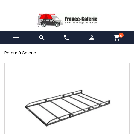
0


phone

shopping_cart
Retour à Galerie