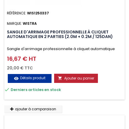
RÉFÉRENCE:
WIS1250337
MARQUE:
WISTRA
SANGLE D'ARRIMAGE PROFESSIONNELLE À CLIQUET
AUTOMATIQUE EN 2 PARTIES (2.0M + 0.2M / 125DAN)
Sangle d'arrimage professionnelle à cliquet automatique
avec crochet deux doigts soudés en J en 2 parties (2.0M +
16,67 € HT
Prix
0.2M / 125daN), simple et rapide d'utilisation. Permet
20,00 € TTC
d'arrimer et de sécuriser vos chargements pendant le
Détails produit
Ajouter au panier
visibility

transport. Matière polyester très résistante aux UV et aux

Derniers articles en stock
variations de températures, n'absorbe pas l'eau.
ajouter à comparaison