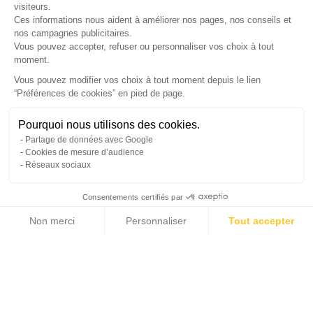
visiteurs.
Ces informations nous aident à améliorer nos pages, nos conseils et
nos campagnes publicitaires.
Vous pouvez accepter, refuser ou personnaliser vos choix à tout
moment.
SUIVEZ-NOUS
Vous pouvez modifier vos choix à tout moment depuis le lien
“Préférences de cookies” en pied de page.
Gérer mes cookies
Pourquoi nous utilisons des cookies.
© Copyright 2026 France Galerie. Tous droits reservés.
Partage de données avec Google
Cookies de mesure d’audience
Réseaux sociaux
Consentements certifiés par
Non merci
Personnaliser
Tout accepter
Cliquez-ici pour modifier vos préférences en matière de cookies
Axeptio consent
Plateforme de Gestion du Consentement : Personnalisez vos Options
Notre plateforme vous permet d'adapter et de gérer vos paramètres de confide