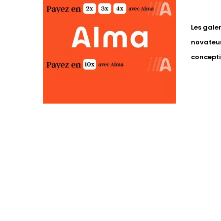
Les gale
novateur
concepti