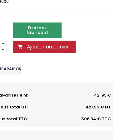
 2006
En stock
fabricant
Ajouter au panier

MPARAISON
alvanisé Peint:
421,95 €
ous total HT:
421,95 € HT
us total TTC:
506,34 € TTC