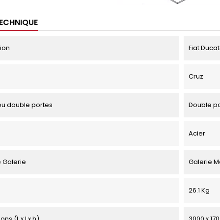
TECHNIQUE
tion
Fiat Duca
Cruz
u double portes
Double p
Acier
 Galerie
Galerie M
26.1 Kg
ns (L x l x h)
3000 x 17