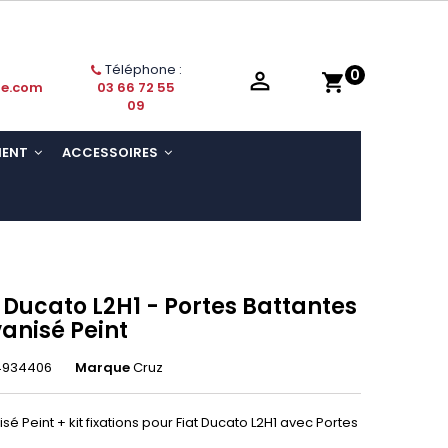
Téléphone :
0

shopping_cart
ie.com
03 66 72 55
09
MENT
ACCESSOIRES
t Ducato L2H1 - Portes Battantes
vanisé Peint
4934406
Marque
Cruz
sé Peint + kit fixations pour Fiat Ducato L2H1 avec Portes