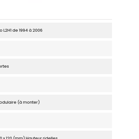
to L2H1 de 1994 à 2006
ortes
odulaire (à monter)
00 x 120 (mm) Hauteur ridelles