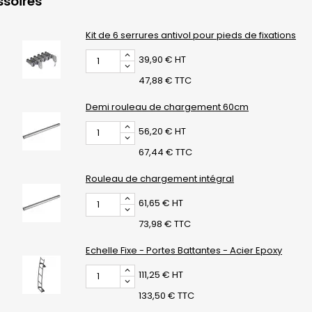
soires
Kit de 6 serrures antivol pour pieds de fixations
39,90 € HT
47,88 € TTC
Demi rouleau de chargement 60cm
56,20 € HT
67,44 € TTC
Rouleau de chargement intégral
61,65 € HT
73,98 € TTC
Echelle Fixe - Portes Battantes - Acier Epoxy
111,25 € HT
133,50 € TTC