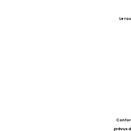
Le ro
Conform
prévus d