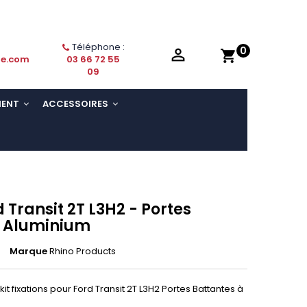
Téléphone :
0

shopping_cart
ie.com
03 66 72 55
09
MENT
ACCESSOIRES
 Transit 2T L3H2 - Portes
- Aluminium
Marque
Rhino Products
it fixations pour Ford Transit 2T L3H2 Portes Battantes
à