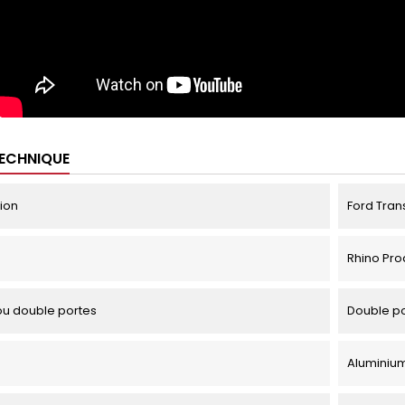
TECHNIQUE
tion
Ford Trans
Rhino Pro
u double portes
Double p
Aluminiu