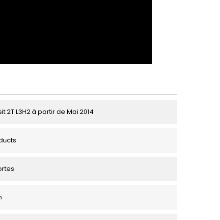
it 2T L3H2 à partir de Mai 2014
ducts
ortes
m