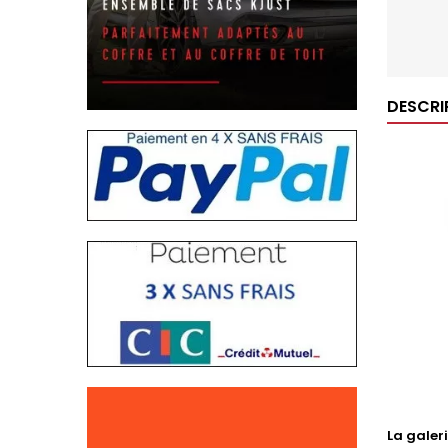
DESCRI
La galer