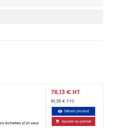
76,13 € HT
Prix
91,35 € TTC
Détails produit
visibility
Ajouter au panier

vos échelles d'un seul