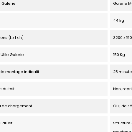
 Galerie
Galerie M
44 kg
ns (L x l x h)
3200 x 15
Utile Galerie
150 Kg
e montage indicatif
25 minute
 du toit
Non, repri
u de chargement
Oui, de sé
 du kit
Structure 
montage