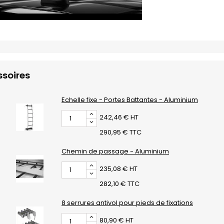
soires
Echelle fixe - Portes Battantes - Aluminium
242,46 € HT
290,95 € TTC
Chemin de passage - Aluminium
235,08 € HT
282,10 € TTC
8 serrures antivol pour pieds de fixations
80,90 € HT