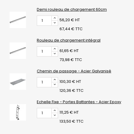
Demi rouleau de chargement 60cm
56,20 € HT
67,44 € TTC
Rouleau de chargement intégral
61,65 € HT
73,98 € TTC
Chemin de passage - Acier Galvanisé
100,30 € HT
120,36 € TTC
Echelle Fixe - Portes Battantes - Acier Epoxy
111,25 € HT
133,50 € TTC