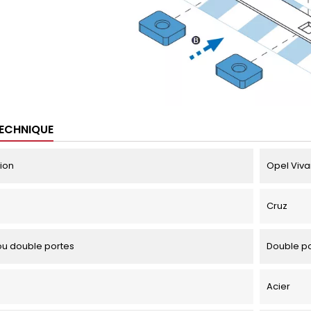
TECHNIQUE
tion
Opel Viva
Cruz
u double portes
Double p
Acier