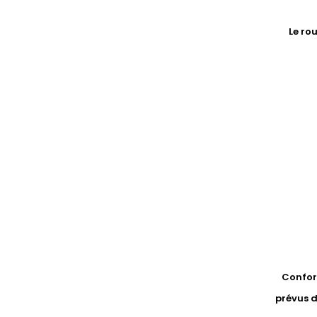
Le ro
Conform
prévus d