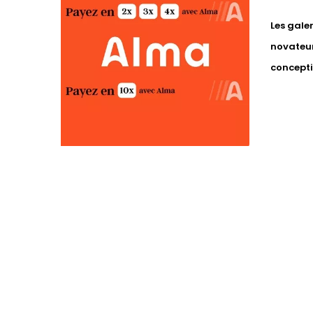
Les gale
novateur
concepti