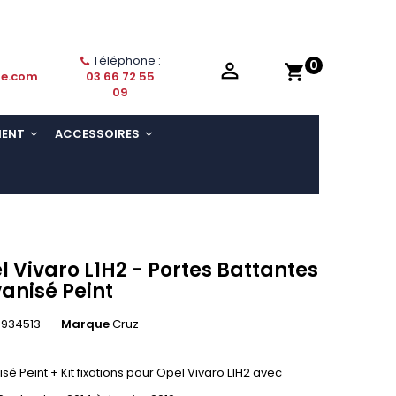
Téléphone :
0

shopping_cart
ie.com
03 66 72 55
09
MENT
ACCESSOIRES
l Vivaro L1H2 - Portes Battantes
vanisé Peint
3934513
Marque
Cruz
sé Peint + Kit fixations pour Opel Vivaro L1H2 avec