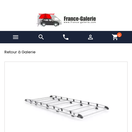
0


phone

shopping_cart
Retour à Galerie