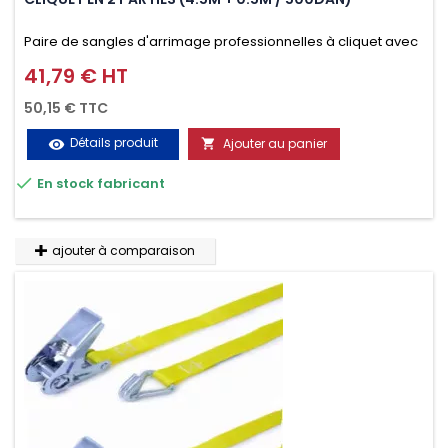
Paire de sangles d'arrimage professionnelles à cliquet avec
crochet en 2 parties (4.5M + 0.5M / 500daN), simple et rapide
41,79 € HT
Prix
d'utilisation. Permet d'arrimer et de sécuriser vos
50,15 € TTC
chargements pendant le transport. Matière polyester très
Détails produit
Ajouter au panier
visibility

résistante aux UV et aux variations de températures,

En stock fabricant
n'absorbe pas l'eau.
ajouter à comparaison