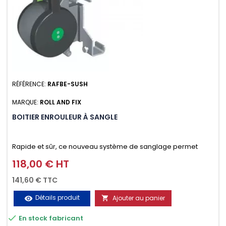
RÉFÉRENCE:
RAFBE-SUSH
MARQUE:
ROLL AND FIX
BOITIER ENROULEUR À SANGLE
Rapide et sûr, ce nouveau système de sanglage permet
d’arrimer le chargement sur la galerie en moins d’une
118,00 € HT
Prix
minute.
141,60 € TTC
Détails produit
Ajouter au panier
visibility


En stock fabricant