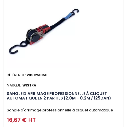
RÉFÉRENCE:
WIS1250150
MARQUE:
WISTRA
SANGLE D'ARRIMAGE PROFESSIONNELLE À CLIQUET
AUTOMATIQUE EN 2 PARTIES (2.0M + 0.2M / 125DAN)
Sangle d'arrimage professionnelle à cliquet automatique
avec crochet S en 2 parties (2.0M + 0.2M / 125daN), simple et
16,67 € HT
Prix