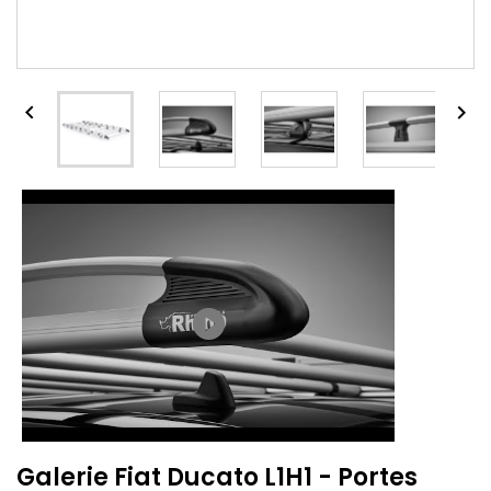


play_circle_filled
Galerie Fiat Ducato L1H1 - Portes