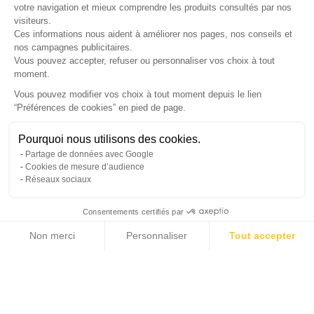
votre navigation et mieux comprendre les produits consultés par nos
LETTRE D'INFORMATIONS
visiteurs.
Ces informations nous aident à améliorer nos pages, nos conseils et
nos campagnes publicitaires.
Vous pouvez accepter, refuser ou personnaliser vos choix à tout
moment.
SUIVEZ-NOUS
Vous pouvez modifier vos choix à tout moment depuis le lien
“Préférences de cookies” en pied de page.
Gérer mes cookies
Pourquoi nous utilisons des cookies.
© Copyright 2026 France Galerie. Tous droits reservés.
Partage de données avec Google
Cookies de mesure d’audience
Réseaux sociaux
Consentements certifiés par
Non merci
Personnaliser
Tout accepter
Cliquez-ici pour modifier vos préférences en matière de cookies
Axeptio consent
Plateforme de Gestion du Consentement : Personnalisez vos Options
Notre plateforme vous permet d'adapter et de gérer vos paramètres de confide