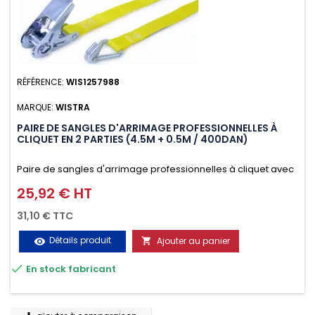
RÉFÉRENCE:
WIS1257988
MARQUE:
WISTRA
PAIRE DE SANGLES D'ARRIMAGE PROFESSIONNELLES À
CLIQUET EN 2 PARTIES (4.5M + 0.5M / 400DAN)
Paire de sangles d'arrimage professionnelles à cliquet avec
crochet en 2 parties (4.5M + 0.5M / 400daN), simple et rapide
25,92 € HT
Prix
d'utilisation. Permet d'arrimer et de sécuriser
31,10 € TTC
vos chargements pendant le transport. Matière polyester
Détails produit
Ajouter au panier
visibility

très résistante aux UV et aux variations de températures,

En stock fabricant
n'absorbe pas l'eau.