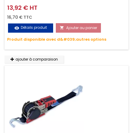
griffes (3M ou 5M / 350daN), simple et rapide d'utilisation.
13,92 € HT
Prix
Permet d'arrimer et de sécuriser vos chargements pendant
16,70 € TTC
le transport. Matière polyester très résistante aux UV et aux
Détails produit
Ajouter au panier
visibility

variations de températures, n'absorbe pas l'eau.
Produit disponible avec d&#039;autres options
ajouter à comparaison