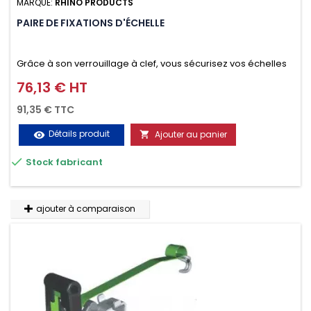
MARQUE:
RHINO PRODUCTS
PAIRE DE FIXATIONS D'ÉCHELLE
Grâce à son verrouillage à clef, vous sécurisez vos échelles
d'un seul geste aussi bien contre le vol que pendant le
76,13 € HT
Prix
transport. Référence vendue par paire.
91,35 € TTC
Détails produit
Ajouter au panier
visibility


Stock fabricant
ajouter à comparaison