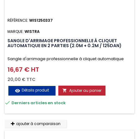
RÉFÉRENCE:
WIS1250337
MARQUE:
WISTRA
SANGLE D'ARRIMAGE PROFESSIONNELLE À CLIQUET
AUTOMATIQUE EN 2 PARTIES (2.0M + 0.2M / 125DAN)
Sangle d'arrimage professionnelle à cliquet automatique
avec crochet deux doigts soudés en J en 2 parties (2.0M +
16,67 € HT
Prix
0.2M / 125daN), simple et rapide d'utilisation. Permet
20,00 € TTC
d'arrimer et de sécuriser vos chargements pendant le
Détails produit
Ajouter au panier
visibility

transport. Matière polyester très résistante aux UV et aux

Derniers articles en stock
variations de températures, n'absorbe pas l'eau.
ajouter à comparaison