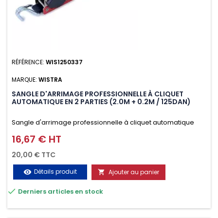
RÉFÉRENCE:
WIS1250337
MARQUE:
WISTRA
SANGLE D'ARRIMAGE PROFESSIONNELLE À CLIQUET
AUTOMATIQUE EN 2 PARTIES (2.0M + 0.2M / 125DAN)
Sangle d'arrimage professionnelle à cliquet automatique
avec crochet deux doigts soudés en J en 2 parties (2.0M +
16,67 € HT
Prix
0.2M / 125daN), simple et rapide d'utilisation. Permet
20,00 € TTC
d'arrimer et de sécuriser vos chargements pendant le
Détails produit
Ajouter au panier
visibility

transport. Matière polyester très résistante aux UV et aux

Derniers articles en stock
variations de températures, n'absorbe pas l'eau.