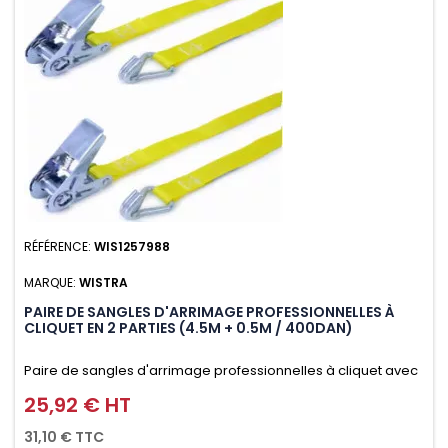
RÉFÉRENCE:
WIS1257988
MARQUE:
WISTRA
PAIRE DE SANGLES D'ARRIMAGE PROFESSIONNELLES À
CLIQUET EN 2 PARTIES (4.5M + 0.5M / 400DAN)
Paire de sangles d'arrimage professionnelles à cliquet avec
crochet en 2 parties (4.5M + 0.5M / 400daN), simple et rapide
25,92 € HT
Prix
d'utilisation. Permet d'arrimer et de sécuriser
31,10 € TTC