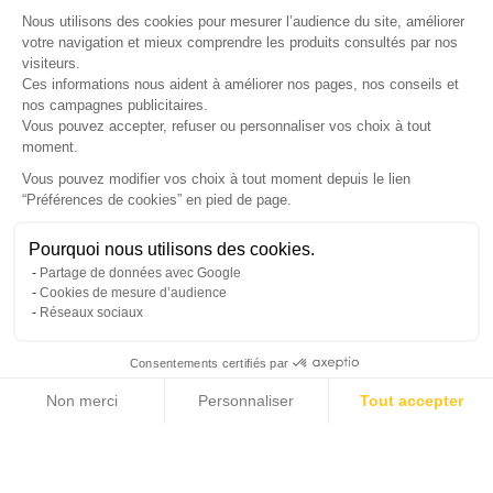
Nous utilisons des cookies pour mesurer l’audience du site, améliorer
LETTRE D'INFORMATIONS
votre navigation et mieux comprendre les produits consultés par nos
visiteurs.
Ces informations nous aident à améliorer nos pages, nos conseils et
nos campagnes publicitaires.
Vous pouvez accepter, refuser ou personnaliser vos choix à tout
SUIVEZ-NOUS
moment.
Vous pouvez modifier vos choix à tout moment depuis le lien
“Préférences de cookies” en pied de page.
Gérer mes cookies
Pourquoi nous utilisons des cookies.
© Copyright 2026 France Galerie. Tous droits reservés.
Partage de données avec Google
Cookies de mesure d’audience
Réseaux sociaux
Consentements certifiés par
Non merci
Personnaliser
Tout accepter
Cliquez-ici pour modifier vos préférences en matière de cookies
Axeptio consent
Plateforme de Gestion du Consentement : Personnalisez vos Options
Notre plateforme vous permet d'adapter et de gérer vos paramètres de confide