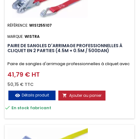
RÉFÉRENCE:
WIS1255107
MARQUE:
WISTRA
PAIRE DE SANGLES D'ARRIMAGE PROFESSIONNELLES À
CLIQUET EN 2 PARTIES (4.5M + 0.5M / 500DAN)
Paire de sangles d'arrimage professionnelles à cliquet avec
crochet en 2 parties (4.5M + 0.5M / 500daN), simple et rapide
41,79 € HT
Prix
d'utilisation. Permet d'arrimer et de sécuriser vos
50,15 € TTC
chargements pendant le transport. Matière polyester très
Détails produit
Ajouter au panier
visibility

résistante aux UV et aux variations de températures,

En stock fabricant
n'absorbe pas l'eau.