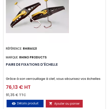
RÉFÉRENCE:
RHIRAS21
MARQUE:
RHINO PRODUCTS
PAIRE DE FIXATIONS D'ÉCHELLE
Grâce à son verrouillage à clef, vous sécurisez vos échelles
d'un seul geste aussi bien contre le vol que pendant le
76,13 € HT
Prix
transport. Référence vendue par paire.
91,35 € TTC
Détails produit
Ajouter au panier
visibility
