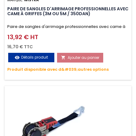
PAIRE DE SANGLES D'ARRIMAGE PROFESSIONNELLES AVEC
CAME À GRIFFES (3M OU 5M / 350DAN)
Paire de sangles d'arrimage professionnelles avec came à
griffes (3M ou 5M / 350daN), simple et rapide d'utilisation.
13,92 € HT
Prix
Permet d'arrimer et de sécuriser vos chargements pendant
16,70 € TTC
le transport. Matière polyester très résistante aux UV et aux
Détails produit
Ajouter au panier
visibility

variations de températures, n'absorbe pas l'eau.
Produit disponible avec d&#039;autres options