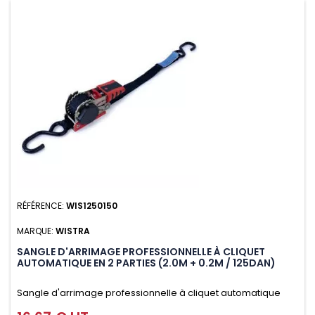
RÉFÉRENCE:
WIS1250150
MARQUE:
WISTRA
SANGLE D'ARRIMAGE PROFESSIONNELLE À CLIQUET
AUTOMATIQUE EN 2 PARTIES (2.0M + 0.2M / 125DAN)
Sangle d'arrimage professionnelle à cliquet automatique
avec crochet S en 2 parties (2.0M + 0.2M / 125daN), simple et