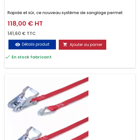
Rapide et sûr, ce nouveau système de sanglage permet
d’arrimer le chargement sur la galerie en moins d’une
118,00 € HT
Prix
minute.
141,60 € TTC
Détails produit
Ajouter au panier
visibility


En stock fabricant