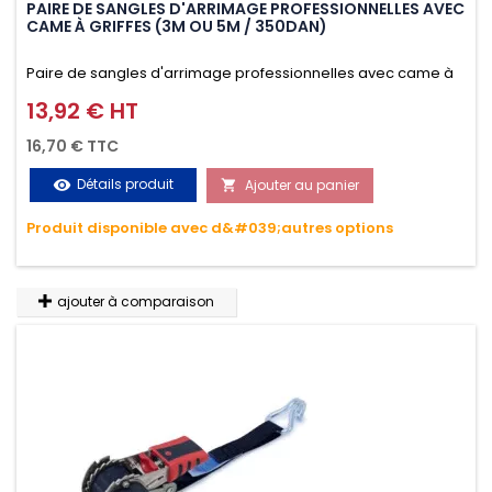
PAIRE DE SANGLES D'ARRIMAGE PROFESSIONNELLES AVEC
CAME À GRIFFES (3M OU 5M / 350DAN)
Paire de sangles d'arrimage professionnelles avec came à
griffes (3M ou 5M / 350daN), simple et rapide d'utilisation.
13,92 € HT
Prix
Permet d'arrimer et de sécuriser vos chargements pendant
16,70 € TTC
le transport. Matière polyester très résistante aux UV et aux
Détails produit
Ajouter au panier
visibility

variations de températures, n'absorbe pas l'eau.
Produit disponible avec d&#039;autres options
ajouter à comparaison