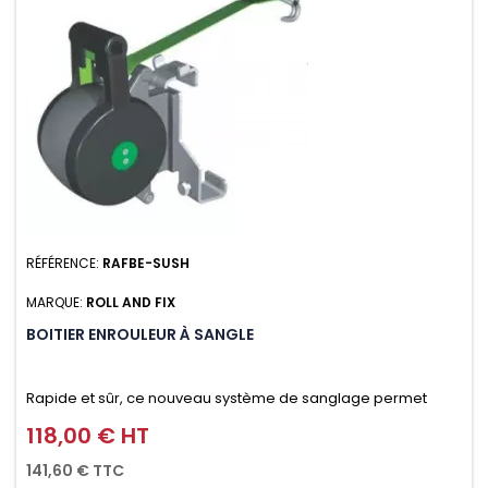
RÉFÉRENCE:
RAFBE-SUSH
MARQUE:
ROLL AND FIX
BOITIER ENROULEUR À SANGLE
Rapide et sûr, ce nouveau système de sanglage permet
d’arrimer le chargement sur la galerie en moins d’une
118,00 € HT
Prix
minute.
141,60 € TTC