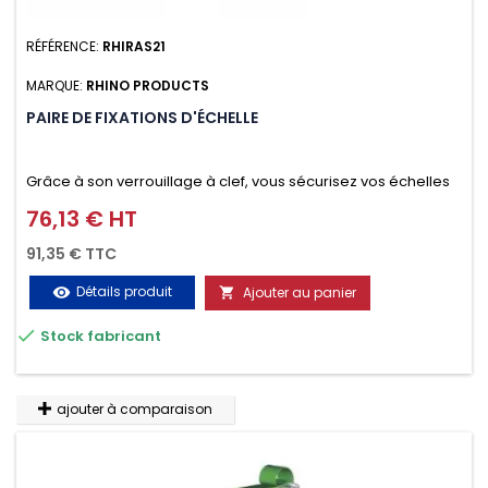
RÉFÉRENCE:
RHIRAS21
MARQUE:
RHINO PRODUCTS
PAIRE DE FIXATIONS D'ÉCHELLE
Grâce à son verrouillage à clef, vous sécurisez vos échelles
d'un seul geste aussi bien contre le vol que pendant le
76,13 € HT
Prix
transport. Référence vendue par paire.
91,35 € TTC
Détails produit
Ajouter au panier
visibility


Stock fabricant
ajouter à comparaison