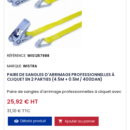
RÉFÉRENCE:
WIS1257988
MARQUE:
WISTRA
PAIRE DE SANGLES D'ARRIMAGE PROFESSIONNELLES À
CLIQUET EN 2 PARTIES (4.5M + 0.5M / 400DAN)
Paire de sangles d'arrimage professionnelles à cliquet avec
crochet en 2 parties (4.5M + 0.5M / 400daN), simple et rapide
25,92 € HT
Prix
d'utilisation. Permet d'arrimer et de sécuriser
31,10 € TTC
vos chargements pendant le transport. Matière polyester
Détails produit
Ajouter au panier
visibility

très résistante aux UV et aux variations de températures,