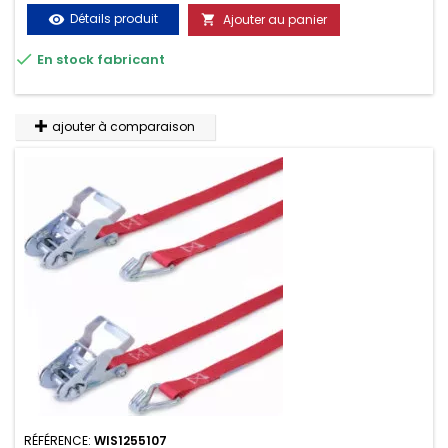
Détails produit
Ajouter au panier
visibility


En stock fabricant
ajouter à comparaison
RÉFÉRENCE:
WIS1255107