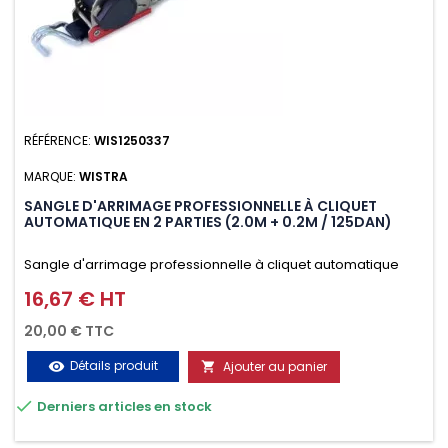
RÉFÉRENCE:
WIS1250337
MARQUE:
WISTRA
SANGLE D'ARRIMAGE PROFESSIONNELLE À CLIQUET
AUTOMATIQUE EN 2 PARTIES (2.0M + 0.2M / 125DAN)
Sangle d'arrimage professionnelle à cliquet automatique
avec crochet deux doigts soudés en J en 2 parties (2.0M +
16,67 € HT
Prix
0.2M / 125daN), simple et rapide d'utilisation. Permet
20,00 € TTC
d'arrimer et de sécuriser vos chargements pendant le
Détails produit
Ajouter au panier
visibility

transport. Matière polyester très résistante aux UV et aux

Derniers articles en stock
variations de températures, n'absorbe pas l'eau.