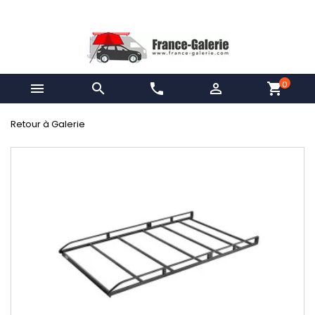
0


phone

shopping_cart
Retour à Galerie