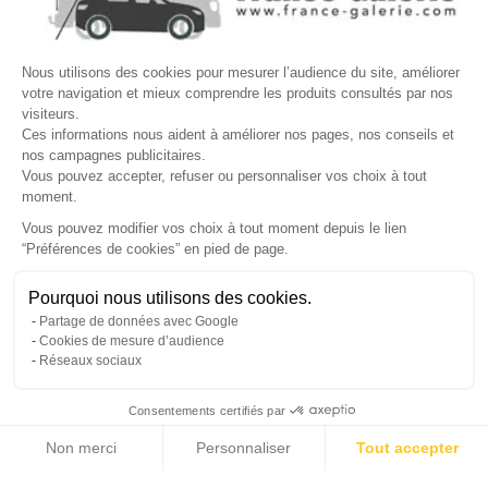
Site protégé par reCAPTCHA.
Vie privée
-
Termes
Nous utilisons des cookies pour mesurer l’audience du site, améliorer
LETTRE D'INFORMATIONS
votre navigation et mieux comprendre les produits consultés par nos
visiteurs.
Ces informations nous aident à améliorer nos pages, nos conseils et
nos campagnes publicitaires.
Vous pouvez accepter, refuser ou personnaliser vos choix à tout
SUIVEZ-NOUS
moment.
Vous pouvez modifier vos choix à tout moment depuis le lien
“Préférences de cookies” en pied de page.
Gérer mes cookies
Besoin d'aide ?
Une question ? Nous sommes là pour vous accompagner
Pourquoi nous utilisons des cookies.
© Copyright 2026 France Galerie. Tous droits reservés.
Partage de données avec Google
Non, merci
Oui, volontiers
Cookies de mesure d’audience
Réseaux sociaux
Consentements certifiés par
💬
Besoin d'aide ?
Non merci
Personnaliser
Tout accepter
Cliquez-ici pour modifier vos préférences en matière de cookies
Axeptio consent
Plateforme de Gestion du Consentement : Personnalisez vos Options