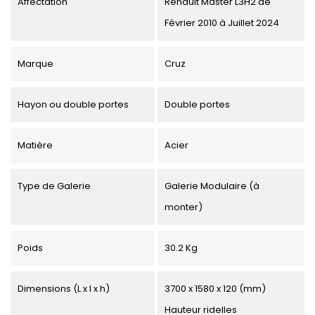
Affectation
Renault Master L3H2 de
Février 2010 à Juillet 2024
Marque
Cruz
Hayon ou double portes
Double portes
Matière
Acier
Type de Galerie
Galerie Modulaire (à
monter)
Poids
30.2 Kg
Dimensions (L x l x h)
3700 x 1580 x 120 (mm)
Hauteur ridelles