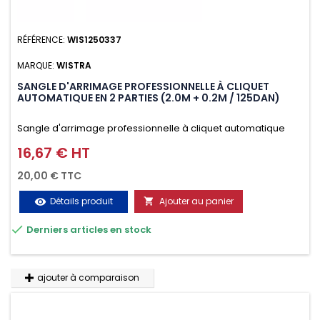
RÉFÉRENCE:
WIS1250337
MARQUE:
WISTRA
SANGLE D'ARRIMAGE PROFESSIONNELLE À CLIQUET
AUTOMATIQUE EN 2 PARTIES (2.0M + 0.2M / 125DAN)
Sangle d'arrimage professionnelle à cliquet automatique
avec crochet deux doigts soudés en J en 2 parties (2.0M +
16,67 € HT
Prix
0.2M / 125daN), simple et rapide d'utilisation. Permet
20,00 € TTC
d'arrimer et de sécuriser vos chargements pendant le
Détails produit
Ajouter au panier
visibility

transport. Matière polyester très résistante aux UV et aux

Derniers articles en stock
variations de températures, n'absorbe pas l'eau.
ajouter à comparaison