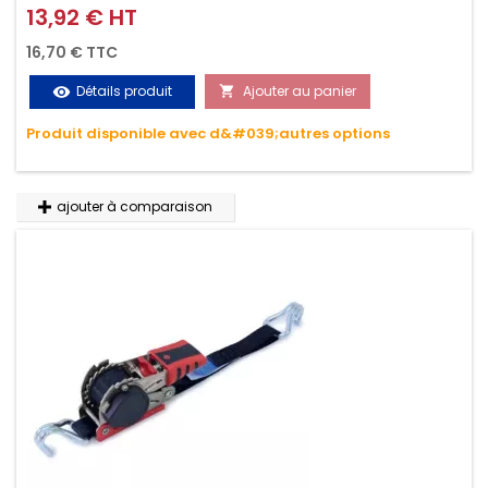
griffes (3M ou 5M / 350daN), simple et rapide d'utilisation.
13,92 € HT
Prix
Permet d'arrimer et de sécuriser vos chargements pendant
16,70 € TTC
le transport. Matière polyester très résistante aux UV et aux
Détails produit
Ajouter au panier
visibility

variations de températures, n'absorbe pas l'eau.
Produit disponible avec d&#039;autres options
ajouter à comparaison