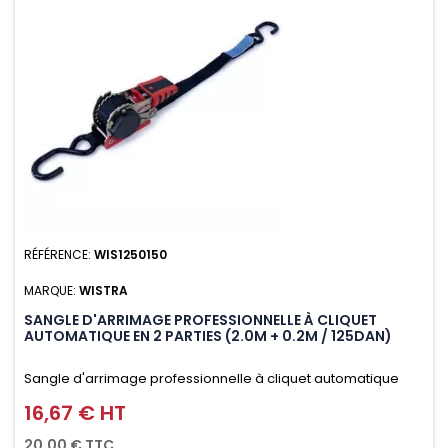
RÉFÉRENCE:
WIS1250150
MARQUE:
WISTRA
SANGLE D'ARRIMAGE PROFESSIONNELLE À CLIQUET
AUTOMATIQUE EN 2 PARTIES (2.0M + 0.2M / 125DAN)
Sangle d'arrimage professionnelle à cliquet automatique
avec crochet S en 2 parties (2.0M + 0.2M / 125daN), simple et
16,67 € HT
Prix
rapide d'utilisation. Permet d'arrimer et de sécuriser
20,00 € TTC