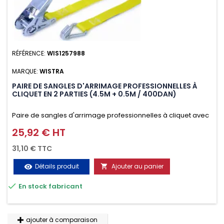
RÉFÉRENCE:
WIS1257988
MARQUE:
WISTRA
PAIRE DE SANGLES D'ARRIMAGE PROFESSIONNELLES À
CLIQUET EN 2 PARTIES (4.5M + 0.5M / 400DAN)
Paire de sangles d'arrimage professionnelles à cliquet avec
crochet en 2 parties (4.5M + 0.5M / 400daN), simple et rapide
25,92 € HT
Prix
d'utilisation. Permet d'arrimer et de sécuriser
31,10 € TTC
vos chargements pendant le transport. Matière polyester
Détails produit
Ajouter au panier
visibility

très résistante aux UV et aux variations de températures,

En stock fabricant
n'absorbe pas l'eau.
ajouter à comparaison