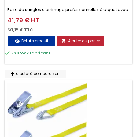
Paire de sangles d'arrimage professionnelles à cliquet avec
crochet en 2 parties (4.5M + 0.5M / 500daN), simple et rapide
41,79 € HT
Prix
d'utilisation. Permet d'arrimer et de sécuriser vos
50,15 € TTC
chargements pendant le transport. Matière polyester très
Détails produit
Ajouter au panier
visibility

résistante aux UV et aux variations de températures,

En stock fabricant
n'absorbe pas l'eau.
ajouter à comparaison