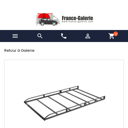
0


phone

shopping_cart
Retour à Galerie