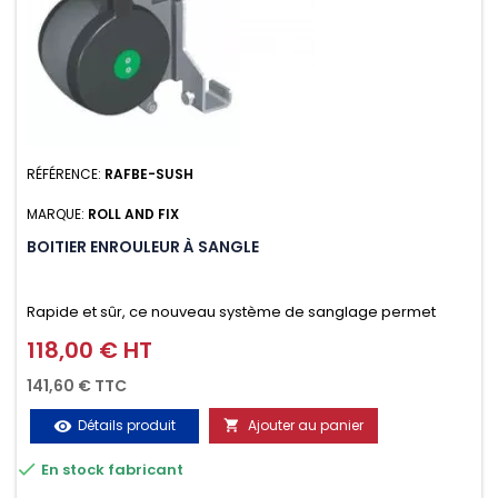
RÉFÉRENCE:
RAFBE-SUSH
MARQUE:
ROLL AND FIX
BOITIER ENROULEUR À SANGLE
Rapide et sûr, ce nouveau système de sanglage permet
d’arrimer le chargement sur la galerie en moins d’une
118,00 € HT
Prix
minute.
141,60 € TTC
Détails produit
Ajouter au panier
visibility


En stock fabricant