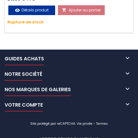
vos chargements pendant le transport. Matière polyester
Détails produit
Ajouter au panier
visibility

très résistante aux UV et aux variations de températures,
Rupture de stock
n'absorbe pas l'eau.

GUIDES ACHATS

NOTRE SOCIÉTÉ

NOS MARQUES DE GALERIES

VOTRE COMPTE
Site protégé par reCAPTCHA.
Vie privée
-
Termes