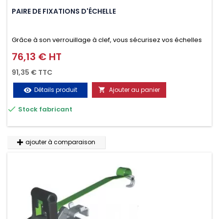
PAIRE DE FIXATIONS D'ÉCHELLE
Grâce à son verrouillage à clef, vous sécurisez vos échelles
d'un seul geste aussi bien contre le vol que pendant le
76,13 € HT
Prix
transport. Référence vendue par paire.
91,35 € TTC
Détails produit
Ajouter au panier
visibility


Stock fabricant
ajouter à comparaison