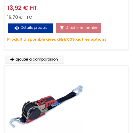
griffes (3M ou 5M / 350daN), simple et rapide d'utilisation.
13,92 € HT
Prix
Permet d'arrimer et de sécuriser vos chargements pendant
16,70 € TTC
le transport. Matière polyester très résistante aux UV et aux
Détails produit
Ajouter au panier
visibility

variations de températures, n'absorbe pas l'eau.
Produit disponible avec d&#039;autres options
ajouter à comparaison