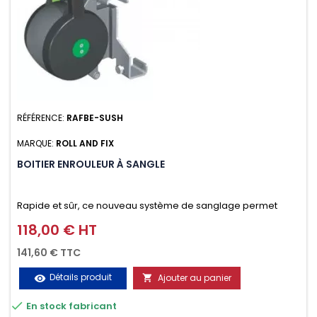
RÉFÉRENCE:
RAFBE-SUSH
MARQUE:
ROLL AND FIX
BOITIER ENROULEUR À SANGLE
Rapide et sûr, ce nouveau système de sanglage permet
d’arrimer le chargement sur la galerie en moins d’une
118,00 € HT
Prix
minute.
141,60 € TTC
Détails produit
Ajouter au panier
visibility


En stock fabricant