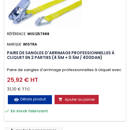
RÉFÉRENCE:
WIS1257988
MARQUE:
WISTRA
PAIRE DE SANGLES D'ARRIMAGE PROFESSIONNELLES À
CLIQUET EN 2 PARTIES (4.5M + 0.5M / 400DAN)
Paire de sangles d'arrimage professionnelles à cliquet avec
crochet en 2 parties (4.5M + 0.5M / 400daN), simple et rapide
25,92 € HT
Prix
d'utilisation. Permet d'arrimer et de sécuriser
31,10 € TTC
vos chargements pendant le transport. Matière polyester
Détails produit
Ajouter au panier
visibility

très résistante aux UV et aux variations de températures,

En stock fabricant
n'absorbe pas l'eau.