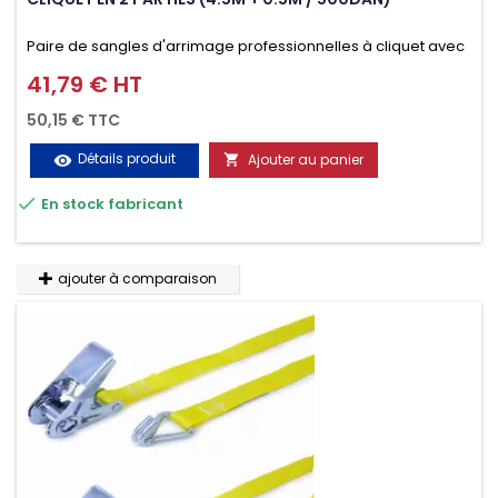
Paire de sangles d'arrimage professionnelles à cliquet avec
crochet en 2 parties (4.5M + 0.5M / 500daN), simple et rapide
41,79 € HT
Prix
d'utilisation. Permet d'arrimer et de sécuriser vos
50,15 € TTC
chargements pendant le transport. Matière polyester très
Détails produit
Ajouter au panier
visibility

résistante aux UV et aux variations de températures,

En stock fabricant
n'absorbe pas l'eau.
ajouter à comparaison