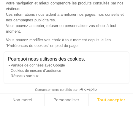
votre navigation et mieux comprendre les produits consultés par nos
LETTRE D'INFORMATIONS
visiteurs.
Ces informations nous aident à améliorer nos pages, nos conseils et
nos campagnes publicitaires.
Vous pouvez accepter, refuser ou personnaliser vos choix à tout
moment.
SUIVEZ-NOUS
Vous pouvez modifier vos choix à tout moment depuis le lien
“Préférences de cookies” en pied de page.
Gérer mes cookies
Pourquoi nous utilisons des cookies.
© Copyright 2026 France Galerie. Tous droits reservés.
Partage de données avec Google
Cookies de mesure d’audience
Réseaux sociaux
Consentements certifiés par
Non merci
Personnaliser
Tout accepter
Cliquez-ici pour modifier vos préférences en matière de cookies
Axeptio consent
Plateforme de Gestion du Consentement : Personnalisez vos Options
Notre plateforme vous permet d'adapter et de gérer vos paramètres de confide