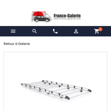
0


phone

shopping_cart
Retour à Galerie