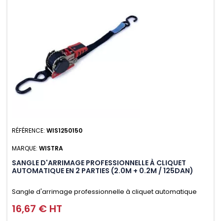
RÉFÉRENCE:
WIS1250150
MARQUE:
WISTRA
SANGLE D'ARRIMAGE PROFESSIONNELLE À CLIQUET
AUTOMATIQUE EN 2 PARTIES (2.0M + 0.2M / 125DAN)
Sangle d'arrimage professionnelle à cliquet automatique
avec crochet S en 2 parties (2.0M + 0.2M / 125daN), simple et
16,67 € HT
Prix