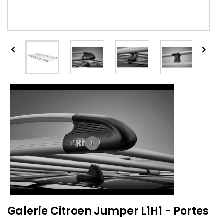


play_circle_filled
Galerie Citroen Jumper L1H1 - Portes