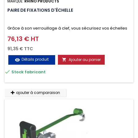
MARQUE:
RHINO PRODUCTS
PAIRE DE FIXATIONS D'ÉCHELLE
Grâce à son verrouillage à clef, vous sécurisez vos échelles
d'un seul geste aussi bien contre le vol que pendant le
76,13 € HT
Prix
transport. Référence vendue par paire.
91,35 € TTC
Détails produit
Ajouter au panier
visibility


Stock fabricant
ajouter à comparaison