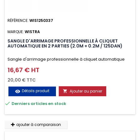
RÉFÉRENCE:
WIS1250337
MARQUE:
WISTRA
SANGLE D'ARRIMAGE PROFESSIONNELLE À CLIQUET
AUTOMATIQUE EN 2 PARTIES (2.0M + 0.2M / 125DAN)
Sangle d'arrimage professionnelle à cliquet automatique
avec crochet deux doigts soudés en J en 2 parties (2.0M +
16,67 € HT
Prix
0.2M / 125daN), simple et rapide d'utilisation. Permet
20,00 € TTC
d'arrimer et de sécuriser vos chargements pendant le
Détails produit
Ajouter au panier
visibility

transport. Matière polyester très résistante aux UV et aux

Derniers articles en stock
variations de températures, n'absorbe pas l'eau.
ajouter à comparaison