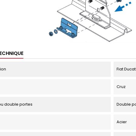
TECHNIQUE
tion
Fiat Ducat
Cruz
u double portes
Double p
Acier