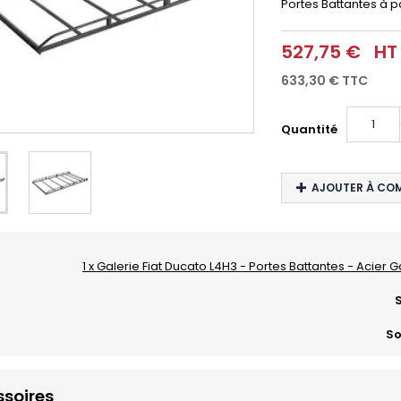
Portes Battantes à pa
527,75 €
HT
633,30 €
TTC
Quantité
AJOUTER À CO
1 x Galerie Fiat Ducato L4H3 - Portes Battantes - Acier G
S
So
soires