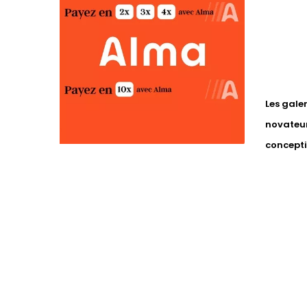
Les gale
novateur
concepti