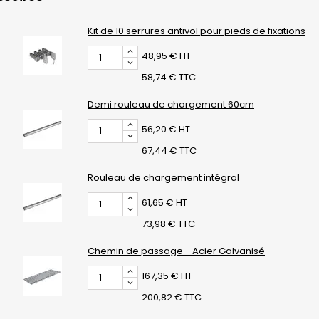
Kit de 10 serrures antivol pour pieds de fixations
48,95 € HT
58,74 € TTC
Demi rouleau de chargement 60cm
56,20 € HT
67,44 € TTC
Rouleau de chargement intégral
61,65 € HT
73,98 € TTC
Chemin de passage - Acier Galvanisé
167,35 € HT
200,82 € TTC