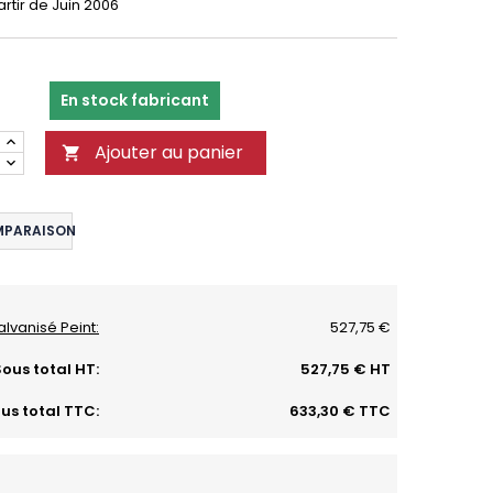
rtir de Juin 2006
En stock fabricant
Ajouter au panier

MPARAISON
alvanisé Peint:
527,75 €
ous total HT:
527,75 € HT
us total TTC:
633,30 € TTC