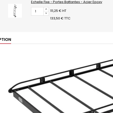
Echelle Fixe - Portes Battantes - Acier Epoxy
111,25 € HT
133,50 € TTC
PTION