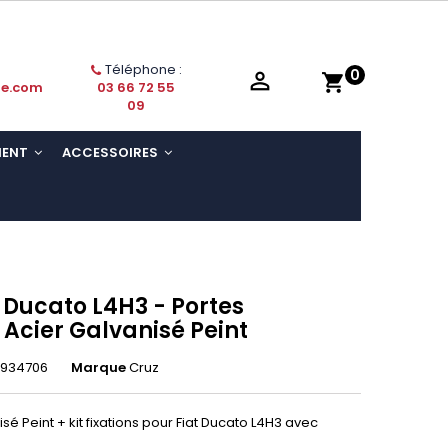
Téléphone :
0

shopping_cart
ie.com
03 66 72 55
09
MENT
ACCESSOIRES
t Ducato L4H3 - Portes
 Acier Galvanisé Peint
3934706
Marque
Cruz
sé Peint + kit fixations pour Fiat Ducato L4H3 avec