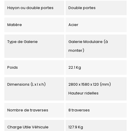
Hayon ou double portes
Double portes
Matière
Acier
Type de Galerie
Galerie Modulaire (à
monter)
Poids
22.1 Kg
Dimensions (L x l x h)
2800 x 1580 x 120 (mm)
Hauteur ridelles
Nombre de traverses
8 traverses
Charge Utile Véhicule
127.9 Kg