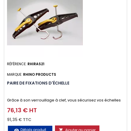
RÉFÉRENCE:
RHIRAS21
MARQUE:
RHINO PRODUCTS
PAIRE DE FIXATIONS D'ÉCHELLE
Grâce à son verrouillage à clef, vous sécurisez vos échelles
d'un seul geste aussi bien contre le vol que pendant le
76,13 € HT
Prix
transport. Référence vendue par paire.
91,35 € TTC
Détails produit
Ajouter au panier
visibility
