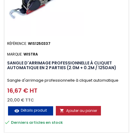
RÉFÉRENCE:
WIS1250337
MARQUE:
WISTRA
SANGLE D'ARRIMAGE PROFESSIONNELLE À CLIQUET
AUTOMATIQUE EN 2 PARTIES (2.0M + 0.2M / 125DAN)
Sangle d'arrimage professionnelle à cliquet automatique
avec crochet deux doigts soudés en J en 2 parties (2.0M +
16,67 € HT
Prix
0.2M / 125daN), simple et rapide d'utilisation. Permet
20,00 € TTC
d'arrimer et de sécuriser vos chargements pendant le
Détails produit
Ajouter au panier
visibility

transport. Matière polyester très résistante aux UV et aux

Derniers articles en stock
variations de températures, n'absorbe pas l'eau.