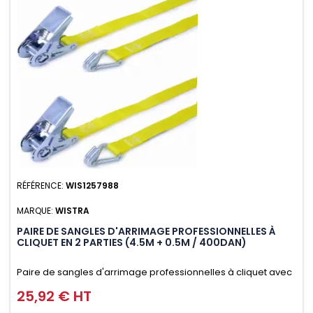
RÉFÉRENCE:
WIS1257988
MARQUE:
WISTRA
PAIRE DE SANGLES D'ARRIMAGE PROFESSIONNELLES À
CLIQUET EN 2 PARTIES (4.5M + 0.5M / 400DAN)
Paire de sangles d'arrimage professionnelles à cliquet avec
crochet en 2 parties (4.5M + 0.5M / 400daN), simple et rapide
25,92 € HT
Prix