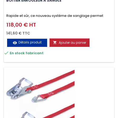
BOITIER ENROULEUR À SANGLE
Rapide et sûr, ce nouveau système de sanglage permet
d’arrimer le chargement sur la galerie en moins d’une
118,00 € HT
Prix
minute.
141,60 € TTC
Détails produit
Ajouter au panier
visibility


En stock fabricant