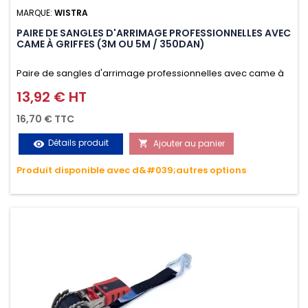
MARQUE:
WISTRA
PAIRE DE SANGLES D'ARRIMAGE PROFESSIONNELLES AVEC
CAME À GRIFFES (3M OU 5M / 350DAN)
Paire de sangles d'arrimage professionnelles avec came à
griffes (3M ou 5M / 350daN), simple et rapide d'utilisation.
13,92 € HT
Prix
Permet d'arrimer et de sécuriser vos chargements pendant
16,70 € TTC
le transport. Matière polyester très résistante aux UV et aux
Détails produit
Ajouter au panier
visibility

variations de températures, n'absorbe pas l'eau.
Produit disponible avec d&#039;autres options