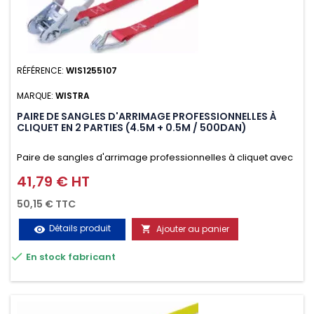
RÉFÉRENCE:
WIS1255107
MARQUE:
WISTRA
PAIRE DE SANGLES D'ARRIMAGE PROFESSIONNELLES À
CLIQUET EN 2 PARTIES (4.5M + 0.5M / 500DAN)
Paire de sangles d'arrimage professionnelles à cliquet avec
crochet en 2 parties (4.5M + 0.5M / 500daN), simple et rapide
41,79 € HT
Prix
d'utilisation. Permet d'arrimer et de sécuriser vos
50,15 € TTC
chargements pendant le transport. Matière polyester très
Détails produit
Ajouter au panier
visibility

résistante aux UV et aux variations de températures,

En stock fabricant
n'absorbe pas l'eau.