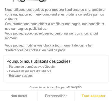
Site protégé par reCAPTCHA.
Vie privée
-
Termes
Nous utilisons des cookies pour mesurer l’audience du site, améliorer
votre navigation et mieux comprendre les produits consultés par nos
LETTRE D'INFORMATIONS
visiteurs.
Ces informations nous aident à améliorer nos pages, nos conseils et
nos campagnes publicitaires.
Vous pouvez accepter, refuser ou personnaliser vos choix à tout
moment.
SUIVEZ-NOUS
Vous pouvez modifier vos choix à tout moment depuis le lien
“Préférences de cookies” en pied de page.
Gérer mes cookies
Pourquoi nous utilisons des cookies.
© Copyright 2026 France Galerie. Tous droits reservés.
Partage de données avec Google
Cookies de mesure d’audience
Réseaux sociaux
Consentements certifiés par
Non merci
Personnaliser
Tout accepter
Cliquez-ici pour modifier vos préférences en matière de cookies
Axeptio consent
Plateforme de Gestion du Consentement : Personnalisez vos Options
Notre plateforme vous permet d'adapter et de gérer vos paramètres de confide