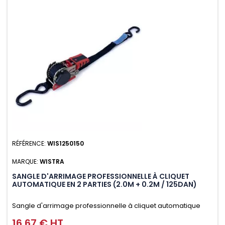
RÉFÉRENCE:
WIS1250150
MARQUE:
WISTRA
SANGLE D'ARRIMAGE PROFESSIONNELLE À CLIQUET
AUTOMATIQUE EN 2 PARTIES (2.0M + 0.2M / 125DAN)
Sangle d'arrimage professionnelle à cliquet automatique
avec crochet S en 2 parties (2.0M + 0.2M / 125daN), simple et
16,67 € HT
Prix