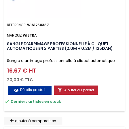
RÉFÉRENCE:
WIS1250337
MARQUE:
WISTRA
SANGLE D'ARRIMAGE PROFESSIONNELLE À CLIQUET
AUTOMATIQUE EN 2 PARTIES (2.0M + 0.2M / 125DAN)
Sangle d'arrimage professionnelle à cliquet automatique
avec crochet deux doigts soudés en J en 2 parties (2.0M +
16,67 € HT
Prix
0.2M / 125daN), simple et rapide d'utilisation. Permet
20,00 € TTC
d'arrimer et de sécuriser vos chargements pendant le
Détails produit
Ajouter au panier
visibility

transport. Matière polyester très résistante aux UV et aux

Derniers articles en stock
variations de températures, n'absorbe pas l'eau.
ajouter à comparaison