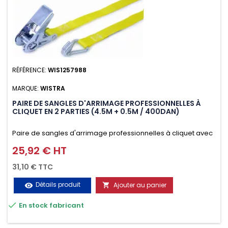
RÉFÉRENCE:
WIS1257988
MARQUE:
WISTRA
PAIRE DE SANGLES D'ARRIMAGE PROFESSIONNELLES À
CLIQUET EN 2 PARTIES (4.5M + 0.5M / 400DAN)
Paire de sangles d'arrimage professionnelles à cliquet avec
crochet en 2 parties (4.5M + 0.5M / 400daN), simple et rapide
25,92 € HT
Prix
d'utilisation. Permet d'arrimer et de sécuriser
31,10 € TTC
vos chargements pendant le transport. Matière polyester
Détails produit
Ajouter au panier
visibility

très résistante aux UV et aux variations de températures,

En stock fabricant
n'absorbe pas l'eau.