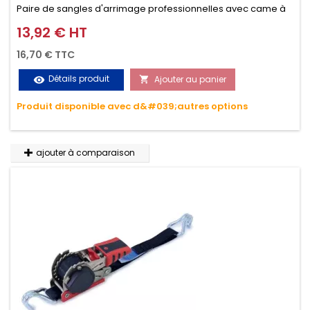
Paire de sangles d'arrimage professionnelles avec came à
griffes (3M ou 5M / 350daN), simple et rapide d'utilisation.
13,92 € HT
Prix
Permet d'arrimer et de sécuriser vos chargements pendant
16,70 € TTC
le transport. Matière polyester très résistante aux UV et aux
Détails produit
Ajouter au panier
visibility

variations de températures, n'absorbe pas l'eau.
Produit disponible avec d&#039;autres options
ajouter à comparaison