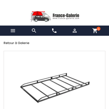
0


phone

shopping_cart
Retour à Galerie