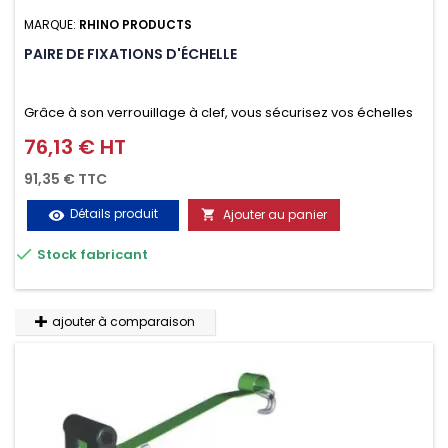
MARQUE:
RHINO PRODUCTS
PAIRE DE FIXATIONS D'ÉCHELLE
Grâce à son verrouillage à clef, vous sécurisez vos échelles
d'un seul geste aussi bien contre le vol que pendant le
76,13 € HT
Prix
transport. Référence vendue par paire.
91,35 € TTC
Détails produit
Ajouter au panier
visibility


Stock fabricant
ajouter à comparaison