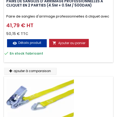
PAIRE DE SANGLES D'ARRIMAGE PROFESSIONNELLES À
CLIQUET EN 2 PARTIES (4.5M + 0.5M / 500DAN)
Paire de sangles d'arrimage professionnelles à cliquet avec
crochet en 2 parties (4.5M + 0.5M / 500daN), simple et rapide
41,79 € HT
Prix
d'utilisation. Permet d'arrimer et de sécuriser vos
50,15 € TTC
chargements pendant le transport. Matière polyester très
Détails produit
Ajouter au panier
visibility

résistante aux UV et aux variations de températures,

En stock fabricant
n'absorbe pas l'eau.
ajouter à comparaison