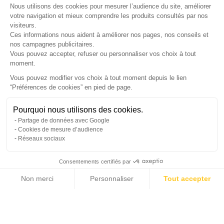
Nous utilisons des cookies pour mesurer l’audience du site, améliorer
votre navigation et mieux comprendre les produits consultés par nos
LETTRE D'INFORMATIONS
visiteurs.
Ces informations nous aident à améliorer nos pages, nos conseils et
nos campagnes publicitaires.
Vous pouvez accepter, refuser ou personnaliser vos choix à tout
moment.
SUIVEZ-NOUS
Vous pouvez modifier vos choix à tout moment depuis le lien
“Préférences de cookies” en pied de page.
Gérer mes cookies
Besoin d'aide ?
Une question ? Nous sommes là pour vous accompagner
Pourquoi nous utilisons des cookies.
© Copyright 2026 France Galerie. Tous droits reservés.
Partage de données avec Google
Non, merci
Oui, volontiers
Cookies de mesure d’audience
Réseaux sociaux
Consentements certifiés par
💬
Besoin d'aide ?
Non merci
Personnaliser
Tout accepter
Cliquez-ici pour modifier vos préférences en matière de cookies
Axeptio consent
Plateforme de Gestion du Consentement : Personnalisez vos Options
Notre plateforme vous permet d'adapter et de gérer vos paramètres de confide