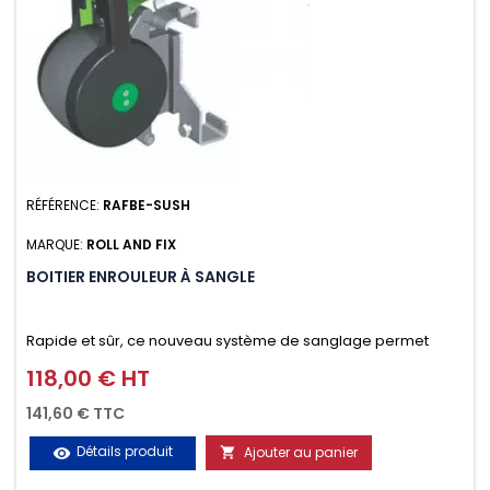
RÉFÉRENCE:
RAFBE-SUSH
MARQUE:
ROLL AND FIX
BOITIER ENROULEUR À SANGLE
Rapide et sûr, ce nouveau système de sanglage permet
d’arrimer le chargement sur la galerie en moins d’une
118,00 € HT
Prix
minute.
141,60 € TTC
Détails produit
Ajouter au panier
visibility
