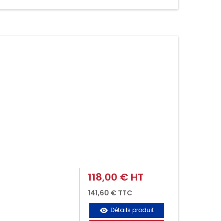
118,00 € HT
Prix
141,60 € TTC
Détails produit
visibility