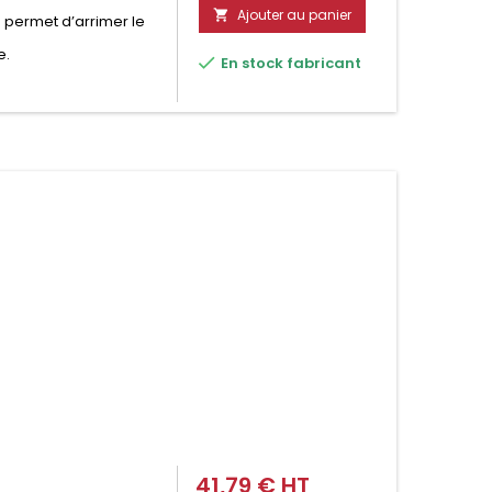
Ajouter au panier

 permet d’arrimer le
e.

En stock fabricant
41,79 € HT
Prix