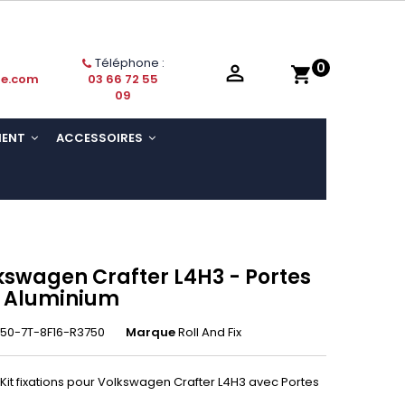
Téléphone :
0

shopping_cart
ie.com
03 66 72 55
09
MENT
ACCESSOIRES
kswagen Crafter L4H3 - Portes
- Aluminium
50-7T-8F16-R3750
Marque
Roll And Fix
Kit fixations pour Volkswagen Crafter L4H3 avec Portes