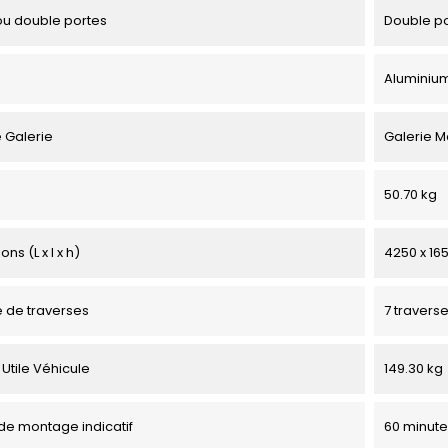
u double portes
Double p
Aluminiu
 Galerie
Galerie M
50.70 kg
ns (L x l x h)
4250 x 16
 de traverses
7 travers
Utile Véhicule
149.30 kg
e montage indicatif
60 minute