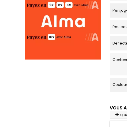
Perçage
Roulea
Déflecte
Contenu
Couleu
VOUS A
ajo