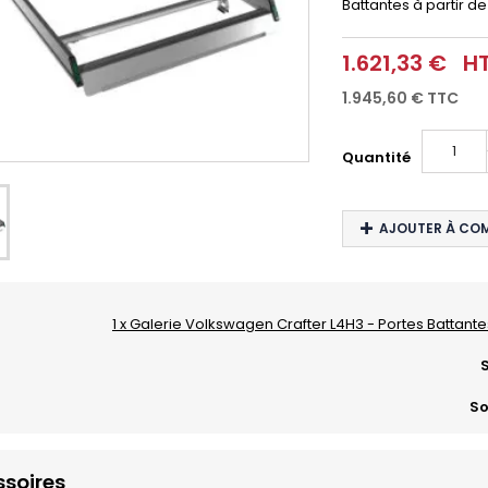
Battantes
à partir de
1.621,33 €
H
1.945,60 €
TTC
Quantité
AJOUTER À CO
1 x Galerie Volkswagen Crafter L4H3 - Portes Battante
S
So
soires