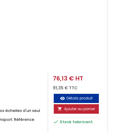
76,13 € HT
Prix
91,35 € TTC
Détails produit
visibility
Ajouter au panier

vos échelles d'un seul
ansport. Référence

Stock fabricant