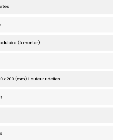
ortes
m
odulaire (à monter)
50 x 200 (mm) Hauteur ridelles
es
s