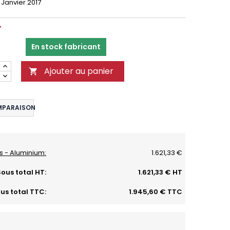
 Janvier 2017
T
En stock fabricant
Ajouter au panier

MPARAISON
s - Aluminium:
1.621,33 €
ous total HT:
1.621,33 € HT
us total TTC:
1.945,60 € TTC