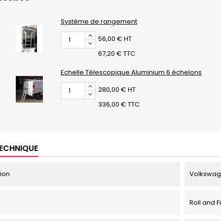
Système de rangement
56,00 € HT
67,20 € TTC
Echelle Télescopique Aluminium 6 échelons
280,00 € HT
336,00 € TTC
TECHNIQUE
tion
Volkswage
Roll and F