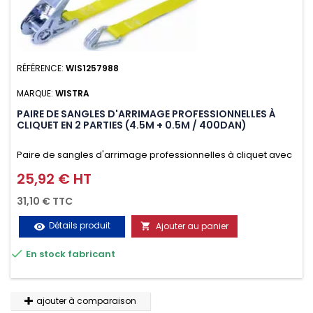
RÉFÉRENCE:
WIS1257988
MARQUE:
WISTRA
PAIRE DE SANGLES D'ARRIMAGE PROFESSIONNELLES À
CLIQUET EN 2 PARTIES (4.5M + 0.5M / 400DAN)
Paire de sangles d'arrimage professionnelles à cliquet avec
crochet en 2 parties (4.5M + 0.5M / 400daN), simple et rapide
25,92 € HT
Prix
d'utilisation. Permet d'arrimer et de sécuriser
31,10 € TTC
vos chargements pendant le transport. Matière polyester
Détails produit
Ajouter au panier
visibility

très résistante aux UV et aux variations de températures,

En stock fabricant
n'absorbe pas l'eau.
ajouter à comparaison