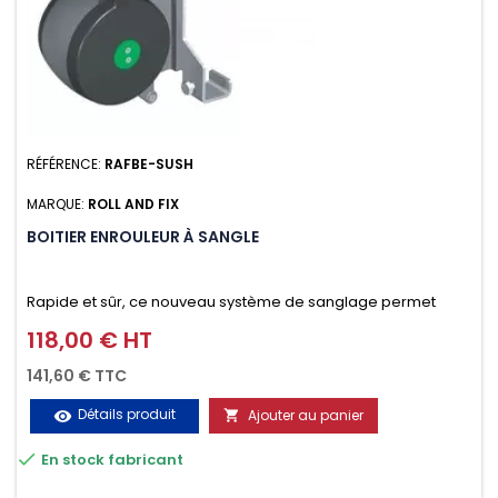
RÉFÉRENCE:
RAFBE-SUSH
MARQUE:
ROLL AND FIX
BOITIER ENROULEUR À SANGLE
Rapide et sûr, ce nouveau système de sanglage permet
d’arrimer le chargement sur la galerie en moins d’une
118,00 € HT
Prix
minute.
141,60 € TTC
Détails produit
Ajouter au panier
visibility


En stock fabricant