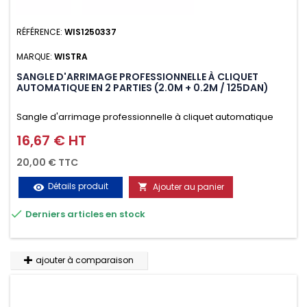
RÉFÉRENCE:
WIS1250337
MARQUE:
WISTRA
SANGLE D'ARRIMAGE PROFESSIONNELLE À CLIQUET
AUTOMATIQUE EN 2 PARTIES (2.0M + 0.2M / 125DAN)
Sangle d'arrimage professionnelle à cliquet automatique
avec crochet deux doigts soudés en J en 2 parties (2.0M +
16,67 € HT
Prix
0.2M / 125daN), simple et rapide d'utilisation. Permet
20,00 € TTC
d'arrimer et de sécuriser vos chargements pendant le
Détails produit
Ajouter au panier
visibility

transport. Matière polyester très résistante aux UV et aux

Derniers articles en stock
variations de températures, n'absorbe pas l'eau.
ajouter à comparaison