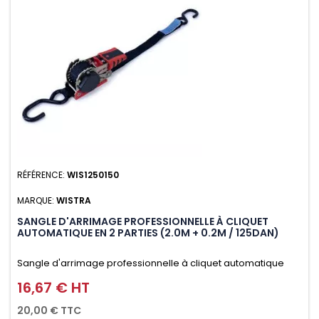
RÉFÉRENCE:
WIS1250150
MARQUE:
WISTRA
SANGLE D'ARRIMAGE PROFESSIONNELLE À CLIQUET
AUTOMATIQUE EN 2 PARTIES (2.0M + 0.2M / 125DAN)
Sangle d'arrimage professionnelle à cliquet automatique
avec crochet S en 2 parties (2.0M + 0.2M / 125daN), simple et
16,67 € HT
Prix
rapide d'utilisation. Permet d'arrimer et de sécuriser
20,00 € TTC