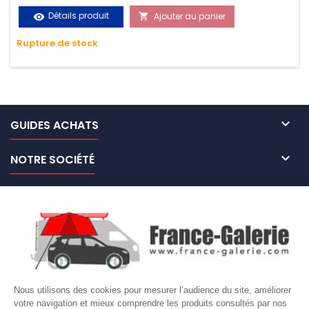
vos chargements pendant le transport. Matière polyester
Détails produit
Ajouter au panier
visibility

très résistante aux UV et aux variations de températures,
Rupture de stock
n'absorbe pas l'eau.

GUIDES ACHATS

NOTRE SOCIÉTÉ

NOS MARQUES DE GALERIES

VOTRE COMPTE
Site protégé par reCAPTCHA.
Vie privée
-
Termes
Nous utilisons des cookies pour mesurer l’audience du site, améliorer
votre navigation et mieux comprendre les produits consultés par nos
LETTRE D'INFORMATIONS