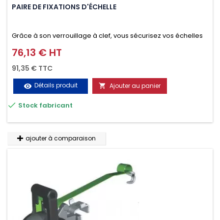
PAIRE DE FIXATIONS D'ÉCHELLE
Grâce à son verrouillage à clef, vous sécurisez vos échelles
d'un seul geste aussi bien contre le vol que pendant le
76,13 € HT
Prix
transport. Référence vendue par paire.
91,35 € TTC
Détails produit
Ajouter au panier
visibility


Stock fabricant
ajouter à comparaison