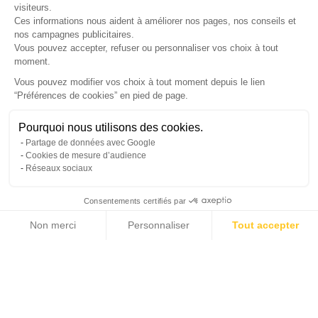
visiteurs.
Ces informations nous aident à améliorer nos pages, nos conseils et
nos campagnes publicitaires.
Vous pouvez accepter, refuser ou personnaliser vos choix à tout
moment.
SUIVEZ-NOUS
Vous pouvez modifier vos choix à tout moment depuis le lien
“Préférences de cookies” en pied de page.
Gérer mes cookies
Pourquoi nous utilisons des cookies.
© Copyright 2026 France Galerie. Tous droits reservés.
Partage de données avec Google
Cookies de mesure d’audience
Réseaux sociaux
Consentements certifiés par
Non merci
Personnaliser
Tout accepter
Cliquez-ici pour modifier vos préférences en matière de cookies
Axeptio consent
Plateforme de Gestion du Consentement : Personnalisez vos Options
Notre plateforme vous permet d'adapter et de gérer vos paramètres de confide