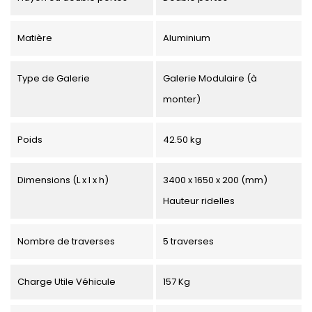
Matière
Aluminium
Type de Galerie
Galerie Modulaire (à
monter)
Poids
42.50 kg
Dimensions (L x l x h)
3400 x 1650 x 200 (mm)
Hauteur ridelles
Nombre de traverses
5 traverses
Charge Utile Véhicule
157 Kg