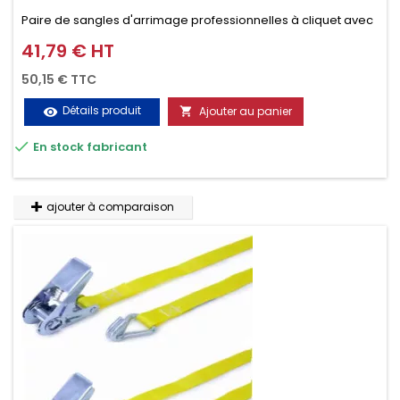
Paire de sangles d'arrimage professionnelles à cliquet avec
crochet en 2 parties (4.5M + 0.5M / 500daN), simple et rapide
41,79 € HT
Prix
d'utilisation. Permet d'arrimer et de sécuriser vos
50,15 € TTC
chargements pendant le transport. Matière polyester très
Détails produit
Ajouter au panier
visibility

résistante aux UV et aux variations de températures,

En stock fabricant
n'absorbe pas l'eau.
ajouter à comparaison