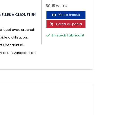
50,15 € TTC
ELLES À CLIQUET EN
Détails produit
visibility
Ajouter au panier

cliquet avec crochet

En stock fabricant
ide d'utilisation.
nts pendant le
UV et aux variations de