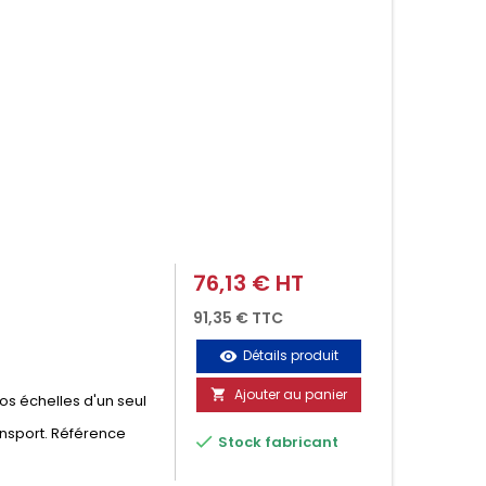
76,13 € HT
Prix
91,35 € TTC
Détails produit
visibility
Ajouter au panier

vos échelles d'un seul
ansport. Référence

Stock fabricant