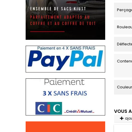
Perçage
Roulea
Déflecte
Contenu
Couleu
VOUS A
ajo