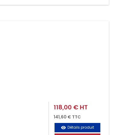
118,00 € HT
Prix
141,60 € TTC
Détails produit
visibility