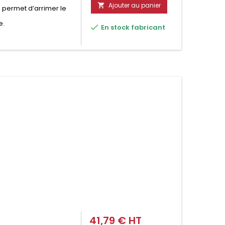
Ajouter au panier

 permet d’arrimer le
e.

En stock fabricant
41,79 € HT
Prix