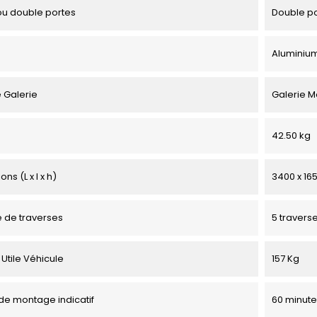
u double portes
Double p
Aluminiu
 Galerie
Galerie M
42.50 kg
ns (L x l x h)
3400 x 16
 de traverses
5 travers
Utile Véhicule
157 Kg
e montage indicatif
60 minute