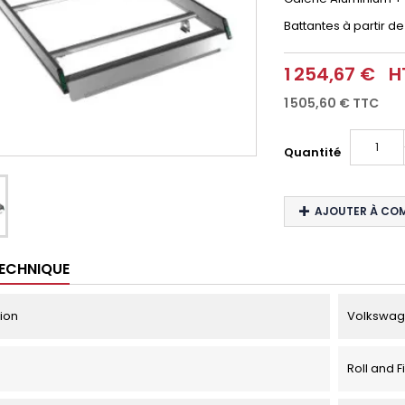
Battantes
à partir de
1 254,67 €
H
1 505,60 €
TTC
Quantité
AJOUTER À CO
TECHNIQUE
tion
Volkswage
Roll and F