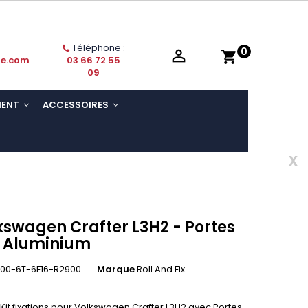
Téléphone :
0

shopping_cart
ie.com
03 66 72 55
09
MENT
ACCESSOIRES
x
kswagen Crafter L3H2 - Portes
- Aluminium
00-6T-6F16-R2900
Marque
Roll And Fix
Kit fixations pour Volkswagen Crafter L3H2 avec Portes