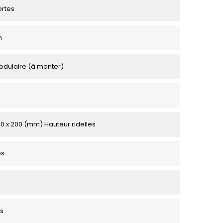
ortes
m
odulaire (à monter)
50 x 200 (mm) Hauteur ridelles
es
s