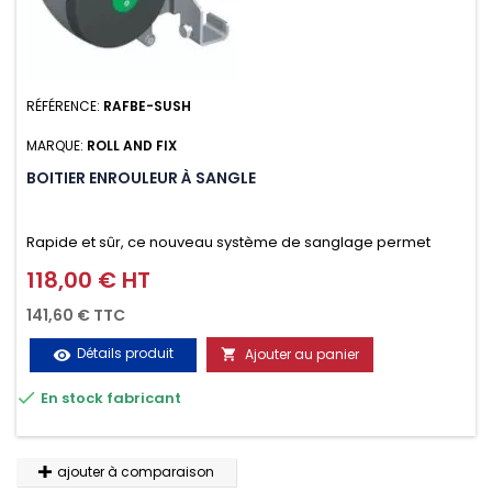
RÉFÉRENCE:
RAFBE-SUSH
MARQUE:
ROLL AND FIX
BOITIER ENROULEUR À SANGLE
Rapide et sûr, ce nouveau système de sanglage permet
d’arrimer le chargement sur la galerie en moins d’une
118,00 € HT
Prix
minute.
141,60 € TTC
Détails produit
Ajouter au panier
visibility


En stock fabricant
ajouter à comparaison