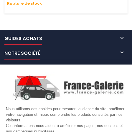
Rupture de stock
n'absorbe pas l'eau.

GUIDES ACHATS

NOTRE SOCIÉTÉ

NOS MARQUES DE GALERIES

VOTRE COMPTE
Site protégé par reCAPTCHA.
Vie privée
-
Termes
Nous utilisons des cookies pour mesurer l’audience du site, améliorer
votre navigation et mieux comprendre les produits consultés par nos
LETTRE D'INFORMATIONS
visiteurs.
Ces informations nous aident à améliorer nos pages, nos conseils et
nos campagnes publicitaires.