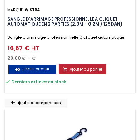
MARQUE:
WISTRA
SANGLE D'ARRIMAGE PROFESSIONNELLE À CLIQUET
AUTOMATIQUE EN 2 PARTIES (2.0M + 0.2M / 125DAN)
Sangle d'arrimage professionnelle à cliquet automatique
avec crochet deux doigts soudés en J en 2 parties (2.0M +
16,67 € HT
Prix
0.2M / 125daN), simple et rapide d'utilisation. Permet
20,00 € TTC
d'arrimer et de sécuriser vos chargements pendant le
Détails produit
Ajouter au panier
visibility

transport. Matière polyester très résistante aux UV et aux

Derniers articles en stock
variations de températures, n'absorbe pas l'eau.
ajouter à comparaison