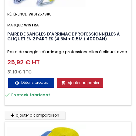
RÉFÉRENCE:
WIS1257988
MARQUE:
WISTRA
PAIRE DE SANGLES D'ARRIMAGE PROFESSIONNELLES À
CLIQUET EN 2 PARTIES (4.5M + 0.5M / 400DAN)
Paire de sangles d'arrimage professionnelles à cliquet avec
crochet en 2 parties (4.5M + 0.5M / 400daN), simple et rapide
25,92 € HT
Prix
d'utilisation. Permet d'arrimer et de sécuriser
31,10 € TTC
vos chargements pendant le transport. Matière polyester
Détails produit
Ajouter au panier
visibility

très résistante aux UV et aux variations de températures,

En stock fabricant
n'absorbe pas l'eau.
ajouter à comparaison