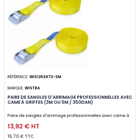
RÉFÉRENCE:
WIS1253673-3M
MARQUE:
WISTRA
PAIRE DE SANGLES D'ARRIMAGE PROFESSIONNELLES AVEC
CAME À GRIFFES (3M OU 5M / 350DAN)
Paire de sangles d'arrimage professionnelles avec came à
griffes (3M ou 5M / 350daN), simple et rapide d'utilisation.
13,92 € HT
Prix
Permet d'arrimer et de sécuriser vos chargements pendant
16,70 € TTC