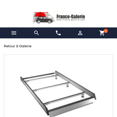
0


phone

shopping_cart
Retour à Galerie