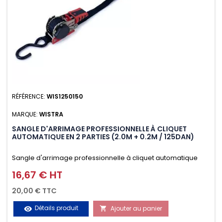
RÉFÉRENCE:
WIS1250150
MARQUE:
WISTRA
SANGLE D'ARRIMAGE PROFESSIONNELLE À CLIQUET
AUTOMATIQUE EN 2 PARTIES (2.0M + 0.2M / 125DAN)
Sangle d'arrimage professionnelle à cliquet automatique
avec crochet S en 2 parties (2.0M + 0.2M / 125daN), simple et
16,67 € HT
Prix
rapide d'utilisation. Permet d'arrimer et de sécuriser
20,00 € TTC
vos chargements pendant le transport. Matière polyester
Détails produit
Ajouter au panier
visibility

très résistante aux UV et aux variations de températures,