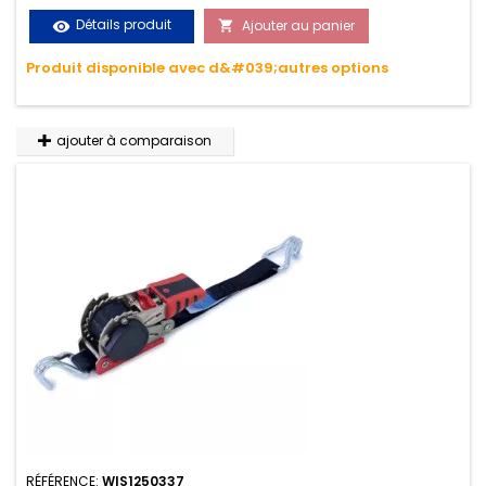
le transport. Matière polyester très résistante aux UV et aux
Détails produit
Ajouter au panier
visibility

variations de températures, n'absorbe pas l'eau.
Produit disponible avec d&#039;autres options
ajouter à comparaison
RÉFÉRENCE:
WIS1250337