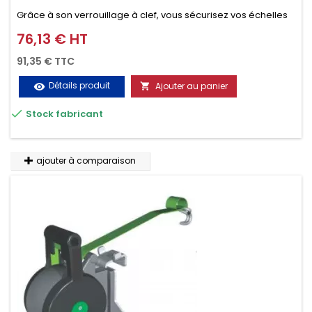
Grâce à son verrouillage à clef, vous sécurisez vos échelles
d'un seul geste aussi bien contre le vol que pendant le
76,13 € HT
Prix
transport. Référence vendue par paire.
91,35 € TTC
Détails produit
Ajouter au panier
visibility


Stock fabricant
ajouter à comparaison