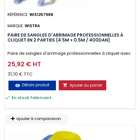
RÉFÉRENCE:
WIS1257988
MARQUE:
WISTRA
PAIRE DE SANGLES D'ARRIMAGE PROFESSIONNELLES À
CLIQUET EN 2 PARTIES (4.5M + 0.5M / 400DAN)
Paire de sangles d'arrimage professionnelles à cliquet avec
crochet en 2 parties (4.5M + 0.5M / 400daN), simple et rapide
25,92 € HT
Prix
d'utilisation. Permet d'arrimer et de sécuriser
31,10 € TTC
vos chargements pendant le transport. Matière polyester
Détails produit
Ajouter au panier
visibility

très résistante aux UV et aux variations de températures,

En stock fabricant
n'absorbe pas l'eau.
ajouter à comparaison