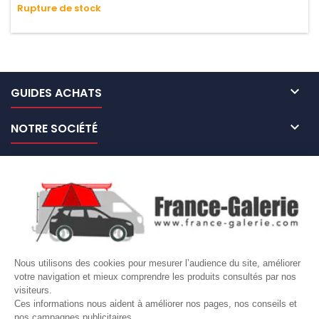
Rupture de stock
n'absorbe pas l'eau.

GUIDES ACHATS

NOTRE SOCIÉTÉ

NOS MARQUES DE GALERIES

VOTRE COMPTE
Site protégé par reCAPTCHA.
Vie privée
-
Termes
Nous utilisons des cookies pour mesurer l’audience du site, améliorer
votre navigation et mieux comprendre les produits consultés par nos
LETTRE D'INFORMATIONS
visiteurs.
Ces informations nous aident à améliorer nos pages, nos conseils et
nos campagnes publicitaires.