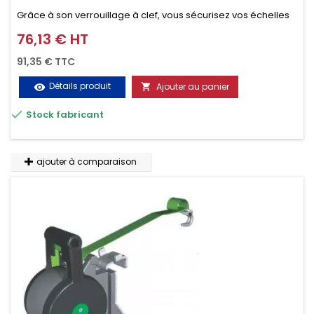
Grâce à son verrouillage à clef, vous sécurisez vos échelles
d'un seul geste aussi bien contre le vol que pendant le
76,13 € HT
Prix
transport. Référence vendue par paire.
91,35 € TTC
Détails produit
Ajouter au panier
visibility


Stock fabricant
ajouter à comparaison