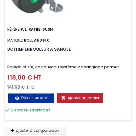
RÉFÉRENCE:
RAFBE-SUSH
MARQUE:
ROLL AND FIX
BOITIER ENROULEUR À SANGLE
Rapide et sûr, ce nouveau système de sanglage permet
d’arrimer le chargement sur la galerie en moins d’une
118,00 € HT
Prix
minute.
141,60 € TTC
Détails produit
Ajouter au panier
visibility


En stock fabricant
ajouter à comparaison