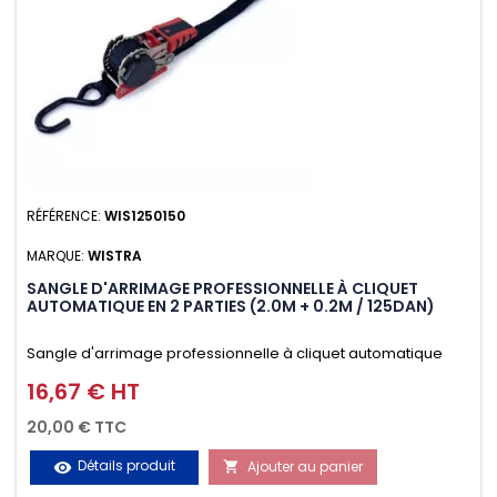
RÉFÉRENCE:
WIS1250150
MARQUE:
WISTRA
SANGLE D'ARRIMAGE PROFESSIONNELLE À CLIQUET
AUTOMATIQUE EN 2 PARTIES (2.0M + 0.2M / 125DAN)
Sangle d'arrimage professionnelle à cliquet automatique
avec crochet S en 2 parties (2.0M + 0.2M / 125daN), simple et
16,67 € HT
Prix
rapide d'utilisation. Permet d'arrimer et de sécuriser
20,00 € TTC
vos chargements pendant le transport. Matière polyester
Détails produit
Ajouter au panier
visibility

très résistante aux UV et aux variations de températures,