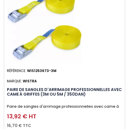
RÉFÉRENCE:
WIS1253673-3M
MARQUE:
WISTRA
PAIRE DE SANGLES D'ARRIMAGE PROFESSIONNELLES AVEC
CAME À GRIFFES (3M OU 5M / 350DAN)
Paire de sangles d'arrimage professionnelles avec came à
griffes (3M ou 5M / 350daN), simple et rapide d'utilisation.
13,92 € HT
Prix
Permet d'arrimer et de sécuriser vos chargements pendant
16,70 € TTC