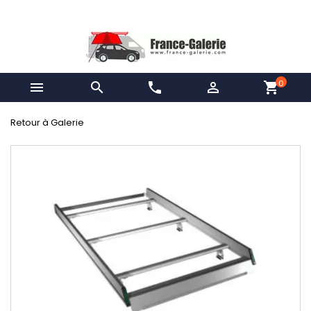
0


phone

shopping_cart
Retour à Galerie