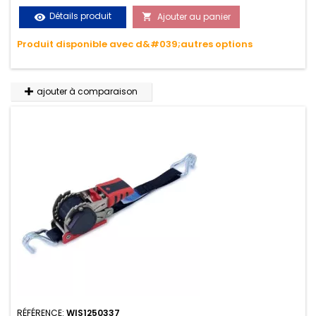
le transport. Matière polyester très résistante aux UV et aux
Détails produit
Ajouter au panier
visibility

variations de températures, n'absorbe pas l'eau.
Produit disponible avec d&#039;autres options
ajouter à comparaison
RÉFÉRENCE:
WIS1250337