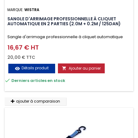
MARQUE:
WISTRA
SANGLE D'ARRIMAGE PROFESSIONNELLE À CLIQUET
AUTOMATIQUE EN 2 PARTIES (2.0M + 0.2M / 125DAN)
Sangle d'arrimage professionnelle à cliquet automatique
avec crochet deux doigts soudés en J en 2 parties (2.0M +
16,67 € HT
Prix
0.2M / 125daN), simple et rapide d'utilisation. Permet
20,00 € TTC
d'arrimer et de sécuriser vos chargements pendant le
Détails produit
Ajouter au panier
visibility

transport. Matière polyester très résistante aux UV et aux

Derniers articles en stock
variations de températures, n'absorbe pas l'eau.
ajouter à comparaison