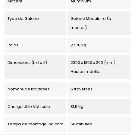
Matière
Aluminium
Type de Galerie
Galerie Modulaire (à
monter)
Poids
27.70 kg
Dimensions (L x l x h)
2350 x 1350 x 200 (mm)
Hauteur ridelles
Nombre de traverses
5 traverses
Charge Utile Véhicule
81,5 Kg
Temps de montage indicatif
60 minutes