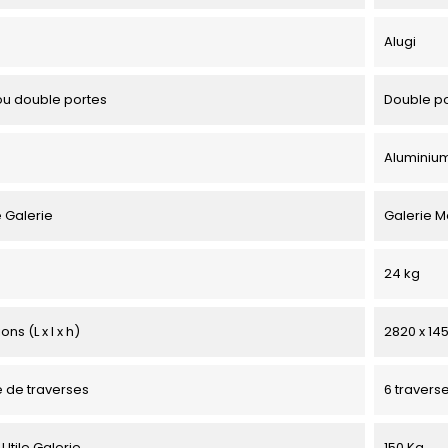
Alugi
u double portes
Double p
Aluminiu
 Galerie
Galerie 
24 kg
ns (L x l x h)
2820 x 145
 de traverses
6 travers
Utile Galerie
150 Kg