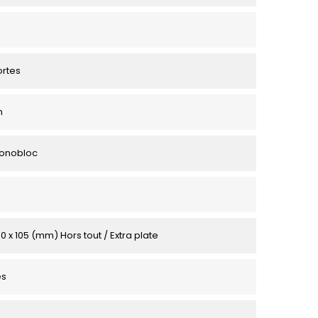
ortes
m
Monobloc
0 x 105 (mm) Hors tout / Extra plate
es