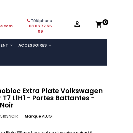
Téléphone :
0

shopping_cart
ie.com
03 66 72 55
09
MENT
ACCESSOIRES
nobloc Extra Plate Volkswagen
 T7 L1H1 - Portes Battantes -
Noir
510SNOIR
Marque
ALUGI
ra Plate 105mm hors tout en aluminium noir + kit