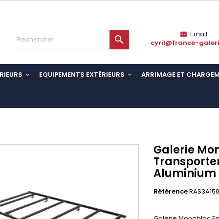
Email :

cyril@france-galer
RIEURS
EQUIPEMENTS EXTÉRIEURS
ARRIMAGE ET CHARGE
Galerie Mo
Transporter
Aluminium 
Référence
RAS3A150
Galerie Monobloc Ext