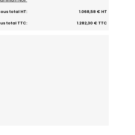
luminium Noir:
ous total HT:
1.068,58 € HT
us total TTC:
1.282,30 € TTC