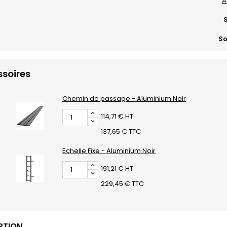
A
S
So
soires
Chemin de passage - Aluminium Noir
114,71 € HT
137,65 € TTC
Echelle Fixe - Aluminium Noir
191,21 € HT
229,45 € TTC
PTION