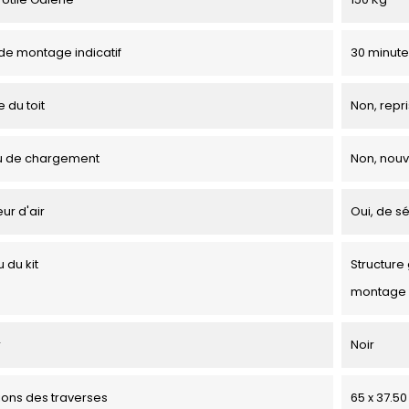
e montage indicatif
30 minute
 du toit
Non, repri
u de chargement
Non, nou
ur d'air
Oui, de sé
 du kit
Structure 
montage
r
Noir
ons des traverses
65 x 37.5