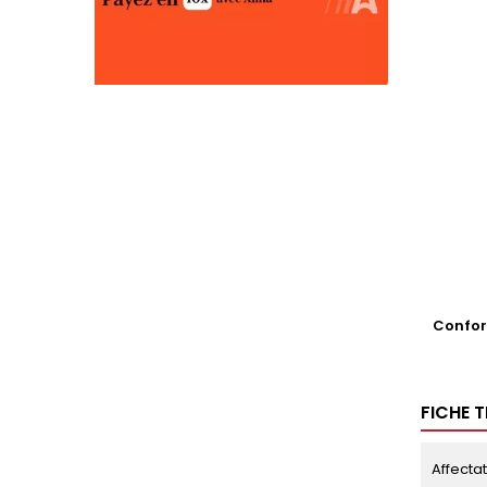
Conform
FICHE 
Affecta