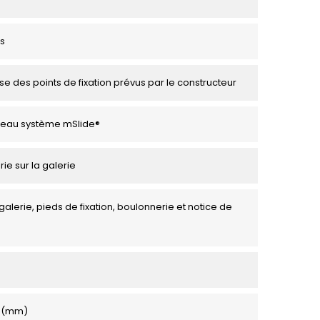
s
se des points de fixation prévus par le constructeur
veau système mSlide®
rie sur la galerie
galerie, pieds de fixation, boulonnerie et notice de
0 (mm)