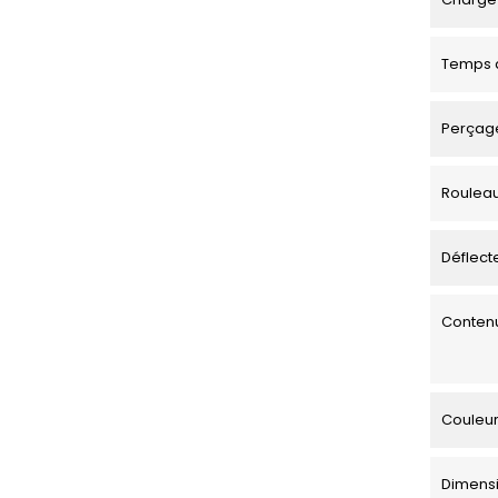
Temps d
Perçage
Roulea
Déflecte
Contenu
Couleu
Dimensi