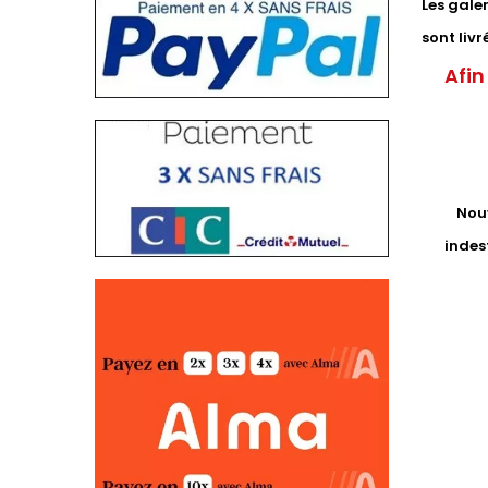
Les gale
sont liv
Afin
Nouv
indest