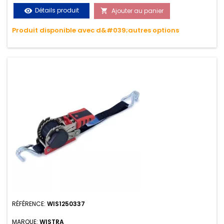
le transport. Matière polyester très résistante aux UV et aux
Détails produit
Ajouter au panier
visibility

variations de températures, n'absorbe pas l'eau.
Produit disponible avec d&#039;autres options
RÉFÉRENCE:
WIS1250337
MARQUE:
WISTRA