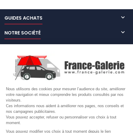

GUIDES ACHATS

NOTRE SOCIÉTÉ

NOS MARQUES DE GALERIES

VOTRE COMPTE
Site protégé par reCAPTCHA.
Vie privée
-
Termes
Nous utilisons des cookies pour mesurer l’audience du site, améliorer
LETTRE D'INFORMATIONS
votre navigation et mieux comprendre les produits consultés par nos
visiteurs.
Ces informations nous aident à améliorer nos pages, nos conseils et
nos campagnes publicitaires.
Vous pouvez accepter, refuser ou personnaliser vos choix à tout
SUIVEZ-NOUS
moment.
Vous pouvez modifier vos choix à tout moment depuis le lien