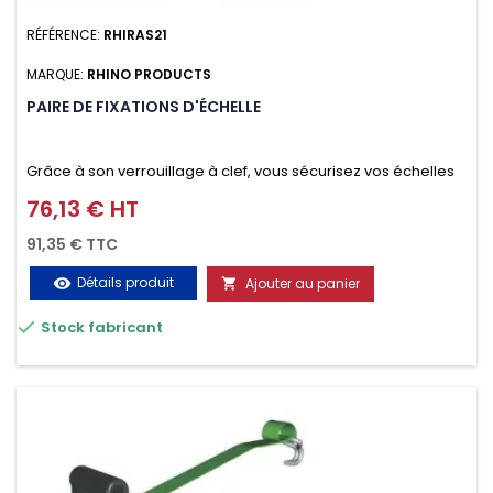
RÉFÉRENCE:
RHIRAS21
MARQUE:
RHINO PRODUCTS
PAIRE DE FIXATIONS D'ÉCHELLE
Grâce à son verrouillage à clef, vous sécurisez vos échelles
d'un seul geste aussi bien contre le vol que pendant le
76,13 € HT
Prix
transport. Référence vendue par paire.
91,35 € TTC
Détails produit
Ajouter au panier
visibility


Stock fabricant