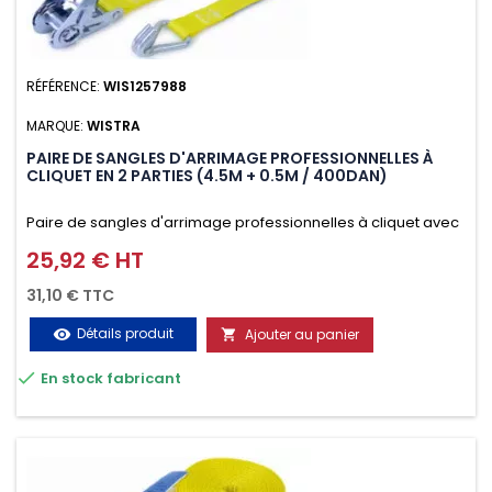
RÉFÉRENCE:
WIS1257988
MARQUE:
WISTRA
PAIRE DE SANGLES D'ARRIMAGE PROFESSIONNELLES À
CLIQUET EN 2 PARTIES (4.5M + 0.5M / 400DAN)
Paire de sangles d'arrimage professionnelles à cliquet avec
crochet en 2 parties (4.5M + 0.5M / 400daN), simple et rapide
25,92 € HT
Prix
d'utilisation. Permet d'arrimer et de sécuriser
31,10 € TTC
vos chargements pendant le transport. Matière polyester
Détails produit
Ajouter au panier
visibility

très résistante aux UV et aux variations de températures,

En stock fabricant
n'absorbe pas l'eau.