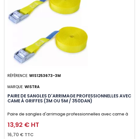
RÉFÉRENCE:
WIS1253673-3M
MARQUE:
WISTRA
PAIRE DE SANGLES D'ARRIMAGE PROFESSIONNELLES AVEC
CAME À GRIFFES (3M OU 5M / 350DAN)
Paire de sangles d'arrimage professionnelles avec came à
griffes (3M ou 5M / 350daN), simple et rapide d'utilisation.
13,92 € HT
Prix
Permet d'arrimer et de sécuriser vos chargements pendant
16,70 € TTC