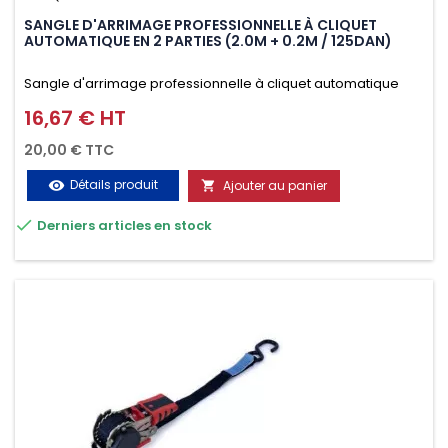
SANGLE D'ARRIMAGE PROFESSIONNELLE À CLIQUET
AUTOMATIQUE EN 2 PARTIES (2.0M + 0.2M / 125DAN)
Sangle d'arrimage professionnelle à cliquet automatique
avec crochet deux doigts soudés en J en 2 parties (2.0M +
16,67 € HT
Prix
0.2M / 125daN), simple et rapide d'utilisation. Permet
20,00 € TTC
d'arrimer et de sécuriser vos chargements pendant le
Détails produit
Ajouter au panier
visibility

transport. Matière polyester très résistante aux UV et aux

Derniers articles en stock
variations de températures, n'absorbe pas l'eau.