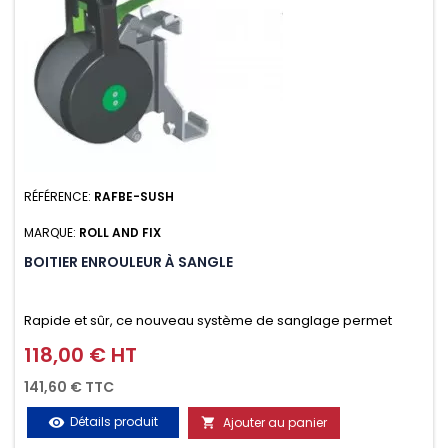
RÉFÉRENCE:
RAFBE-SUSH
MARQUE:
ROLL AND FIX
BOITIER ENROULEUR À SANGLE
Rapide et sûr, ce nouveau système de sanglage permet
d’arrimer le chargement sur la galerie en moins d’une
118,00 € HT
Prix
minute.
141,60 € TTC
Détails produit
Ajouter au panier
visibility
