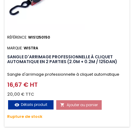
RÉFÉRENCE:
WIS1250150
MARQUE:
WISTRA
SANGLE D'ARRIMAGE PROFESSIONNELLE À CLIQUET
AUTOMATIQUE EN 2 PARTIES (2.0M + 0.2M / 125DAN)
Sangle d'arrimage professionnelle à cliquet automatique
avec crochet S en 2 parties (2.0M + 0.2M / 125daN), simple et
16,67 € HT
Prix
rapide d'utilisation. Permet d'arrimer et de sécuriser
20,00 € TTC
vos chargements pendant le transport. Matière polyester
Détails produit
Ajouter au panier
visibility

très résistante aux UV et aux variations de températures,
Rupture de stock
n'absorbe pas l'eau.