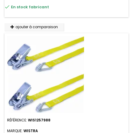
résistante aux UV et aux variations de températures,

En stock fabricant
n'absorbe pas l'eau.
ajouter à comparaison
RÉFÉRENCE:
WIS1257988
MARQUE:
WISTRA