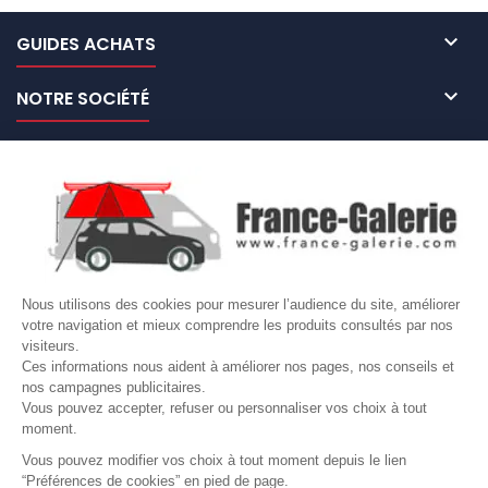

GUIDES ACHATS

NOTRE SOCIÉTÉ

NOS MARQUES DE GALERIES

VOTRE COMPTE
Site protégé par reCAPTCHA.
Vie privée
-
Termes
Nous utilisons des cookies pour mesurer l’audience du site, améliorer
LETTRE D'INFORMATIONS
votre navigation et mieux comprendre les produits consultés par nos
visiteurs.
Ces informations nous aident à améliorer nos pages, nos conseils et
nos campagnes publicitaires.
Vous pouvez accepter, refuser ou personnaliser vos choix à tout
SUIVEZ-NOUS
moment.
Vous pouvez modifier vos choix à tout moment depuis le lien
“Préférences de cookies” en pied de page.
Gérer mes cookies