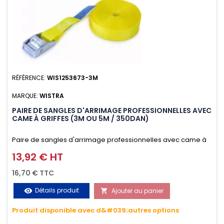
RÉFÉRENCE:
WIS1253673-3M
MARQUE:
WISTRA
PAIRE DE SANGLES D'ARRIMAGE PROFESSIONNELLES AVEC
CAME À GRIFFES (3M OU 5M / 350DAN)
Paire de sangles d'arrimage professionnelles avec came à
griffes (3M ou 5M / 350daN), simple et rapide d'utilisation.
13,92 € HT
Prix
Permet d'arrimer et de sécuriser vos chargements pendant
16,70 € TTC
le transport. Matière polyester très résistante aux UV et aux
Détails produit
Ajouter au panier
visibility

variations de températures, n'absorbe pas l'eau.
Produit disponible avec d&#039;autres options