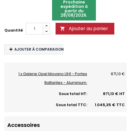
Prochaine
expédition à
partir du
28/08/2026.
Ajouter au panier

Quantité
AJOUTER À COMPARAISON
1 x Galerie Opel Movano L1H1 - Portes
871,13 €
Battantes - Aluminium:
Sous total HT:
871,13 € HT
Sous total TTC:
1.045,35 € TTC
Accessoires