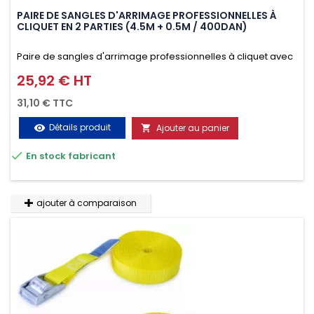
PAIRE DE SANGLES D'ARRIMAGE PROFESSIONNELLES À
CLIQUET EN 2 PARTIES (4.5M + 0.5M / 400DAN)
Paire de sangles d'arrimage professionnelles à cliquet avec
crochet en 2 parties (4.5M + 0.5M / 400daN), simple et rapide
25,92 € HT
Prix
d'utilisation. Permet d'arrimer et de sécuriser
31,10 € TTC
vos chargements pendant le transport. Matière polyester
Détails produit
Ajouter au panier
visibility

très résistante aux UV et aux variations de températures,

En stock fabricant
n'absorbe pas l'eau.
ajouter à comparaison