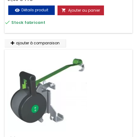
Détails produit
Ajouter au panier
visibility


Stock fabricant
ajouter à comparaison