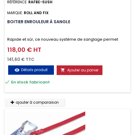
RÉFÉRENCE:
RAFBE-SUSH
MARQUE:
ROLL AND FIX
BOITIER ENROULEUR À SANGLE
Rapide et sûr, ce nouveau système de sanglage permet
d’arrimer le chargement sur la galerie en moins d’une
118,00 € HT
Prix
minute.
141,60 € TTC
Détails produit
Ajouter au panier
visibility


En stock fabricant
ajouter à comparaison