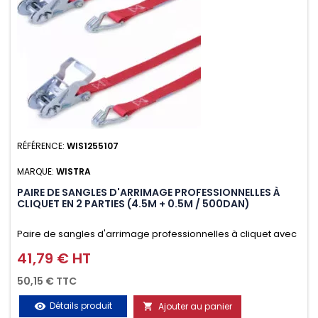
RÉFÉRENCE:
WIS1255107
MARQUE:
WISTRA
PAIRE DE SANGLES D'ARRIMAGE PROFESSIONNELLES À
CLIQUET EN 2 PARTIES (4.5M + 0.5M / 500DAN)
Paire de sangles d'arrimage professionnelles à cliquet avec
crochet en 2 parties (4.5M + 0.5M / 500daN), simple et rapide
41,79 € HT
Prix
d'utilisation. Permet d'arrimer et de sécuriser vos
50,15 € TTC
chargements pendant le transport. Matière polyester très
Détails produit
Ajouter au panier
visibility
