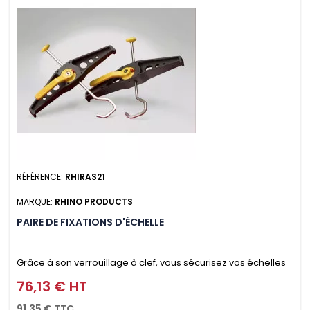
RÉFÉRENCE:
RHIRAS21
MARQUE:
RHINO PRODUCTS
PAIRE DE FIXATIONS D'ÉCHELLE
Grâce à son verrouillage à clef, vous sécurisez vos échelles
d'un seul geste aussi bien contre le vol que pendant le
76,13 € HT
Prix
transport. Référence vendue par paire.
91,35 € TTC