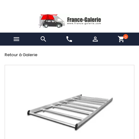
0


phone

shopping_cart
Retour à Galerie