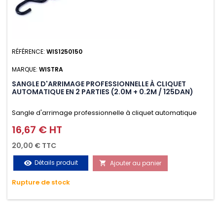
RÉFÉRENCE:
WIS1250150
MARQUE:
WISTRA
SANGLE D'ARRIMAGE PROFESSIONNELLE À CLIQUET
AUTOMATIQUE EN 2 PARTIES (2.0M + 0.2M / 125DAN)
Sangle d'arrimage professionnelle à cliquet automatique
avec crochet S en 2 parties (2.0M + 0.2M / 125daN), simple et
16,67 € HT
Prix
rapide d'utilisation. Permet d'arrimer et de sécuriser
20,00 € TTC
vos chargements pendant le transport. Matière polyester
Détails produit
Ajouter au panier
visibility

très résistante aux UV et aux variations de températures,
Rupture de stock
n'absorbe pas l'eau.