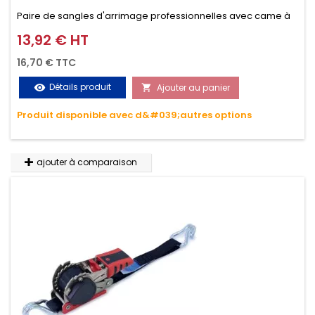
Paire de sangles d'arrimage professionnelles avec came à
griffes (3M ou 5M / 350daN), simple et rapide d'utilisation.
13,92 € HT
Prix
Permet d'arrimer et de sécuriser vos chargements pendant
16,70 € TTC
le transport. Matière polyester très résistante aux UV et aux
Détails produit
Ajouter au panier
visibility

variations de températures, n'absorbe pas l'eau.
Produit disponible avec d&#039;autres options
ajouter à comparaison