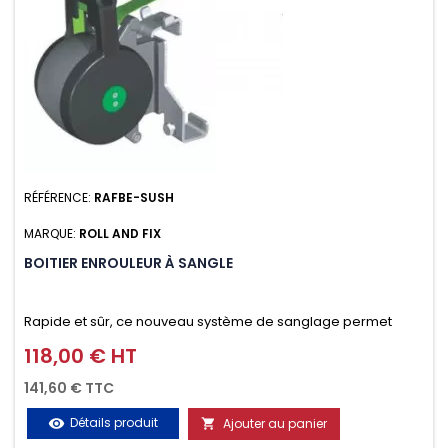
RÉFÉRENCE:
RAFBE-SUSH
MARQUE:
ROLL AND FIX
BOITIER ENROULEUR À SANGLE
Rapide et sûr, ce nouveau système de sanglage permet
d’arrimer le chargement sur la galerie en moins d’une
118,00 € HT
Prix
minute.
141,60 € TTC
Détails produit
Ajouter au panier
visibility
