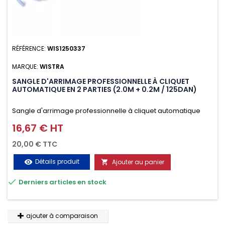
RÉFÉRENCE:
WIS1250337
MARQUE:
WISTRA
SANGLE D'ARRIMAGE PROFESSIONNELLE À CLIQUET
AUTOMATIQUE EN 2 PARTIES (2.0M + 0.2M / 125DAN)
Sangle d'arrimage professionnelle à cliquet automatique
avec crochet deux doigts soudés en J en 2 parties (2.0M +
16,67 € HT
Prix
0.2M / 125daN), simple et rapide d'utilisation. Permet
20,00 € TTC
d'arrimer et de sécuriser vos chargements pendant le
Détails produit
Ajouter au panier
visibility

transport. Matière polyester très résistante aux UV et aux

Derniers articles en stock
variations de températures, n'absorbe pas l'eau.
ajouter à comparaison