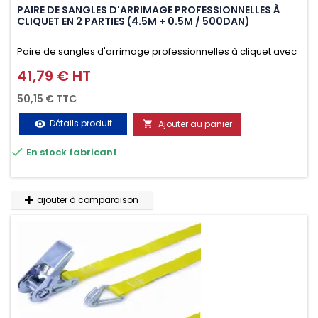
PAIRE DE SANGLES D'ARRIMAGE PROFESSIONNELLES À
CLIQUET EN 2 PARTIES (4.5M + 0.5M / 500DAN)
Paire de sangles d'arrimage professionnelles à cliquet avec
crochet en 2 parties (4.5M + 0.5M / 500daN), simple et rapide
41,79 € HT
Prix
d'utilisation. Permet d'arrimer et de sécuriser vos
50,15 € TTC
chargements pendant le transport. Matière polyester très
Détails produit
Ajouter au panier
visibility

résistante aux UV et aux variations de températures,

En stock fabricant
n'absorbe pas l'eau.
ajouter à comparaison