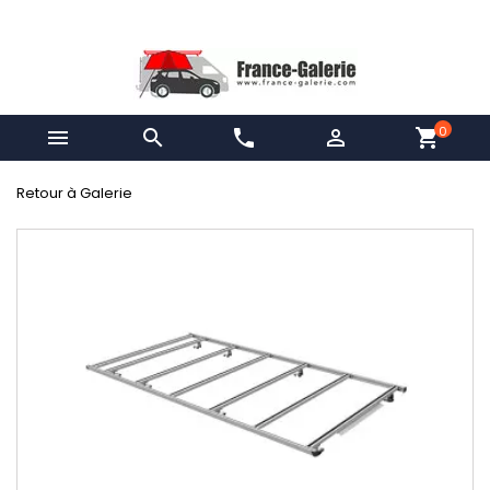
0


phone

shopping_cart
Retour à Galerie