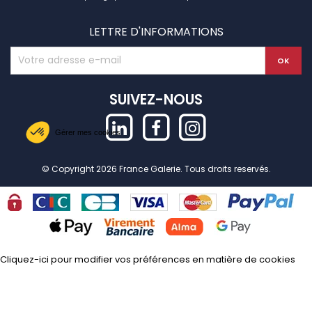
LETTRE D'INFORMATIONS
SUIVEZ-NOUS
Gérer mes cookies
© Copyright 2026 France Galerie. Tous droits reservés.
Cliquez-ici pour modifier vos préférences en matière de cookies
Axeptio consent
Plateforme de Gestion du Consentement : Personnalisez vos Options
Notre plateforme vous permet d'adapter et de gérer vos paramètres de confide