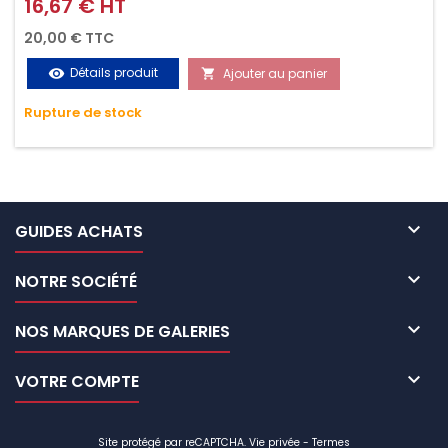
avec crochet S en 2 parties (2.0M + 0.2M / 125daN), simple et
16,67 € HT
Prix
rapide d'utilisation. Permet d'arrimer et de sécuriser
20,00 € TTC
vos chargements pendant le transport. Matière polyester
Détails produit
Ajouter au panier
visibility

très résistante aux UV et aux variations de températures,
Rupture de stock
n'absorbe pas l'eau.

GUIDES ACHATS

NOTRE SOCIÉTÉ

NOS MARQUES DE GALERIES

VOTRE COMPTE
Site protégé par reCAPTCHA.
Vie privée
-
Termes