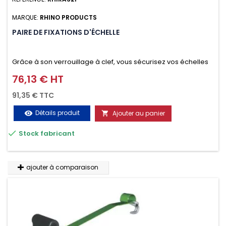
MARQUE:
RHINO PRODUCTS
PAIRE DE FIXATIONS D'ÉCHELLE
Grâce à son verrouillage à clef, vous sécurisez vos échelles
d'un seul geste aussi bien contre le vol que pendant le
76,13 € HT
Prix
transport. Référence vendue par paire.
91,35 € TTC
Détails produit
Ajouter au panier
visibility


Stock fabricant
ajouter à comparaison