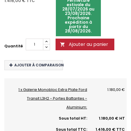
Fermeture
1.416,00 €
TTC
estivale du
28/07/2026 au
23/08/2026.
Prochaine
expédition à
partir du
28/08/2026.
Ajouter au panier

Quantité
AJOUTER À COMPARAISON
1 x Galerie Monobloc Extra Plate Ford
1.180,00 €
Transit L3H2 - Portes Battantes -
Aluminium:
Sous total HT:
1.180,00 € HT
Sous total TTC:
1.416,00 € TTC