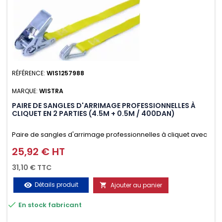
RÉFÉRENCE:
WIS1257988
MARQUE:
WISTRA
PAIRE DE SANGLES D'ARRIMAGE PROFESSIONNELLES À
CLIQUET EN 2 PARTIES (4.5M + 0.5M / 400DAN)
Paire de sangles d'arrimage professionnelles à cliquet avec
crochet en 2 parties (4.5M + 0.5M / 400daN), simple et rapide
25,92 € HT
Prix
d'utilisation. Permet d'arrimer et de sécuriser
31,10 € TTC
vos chargements pendant le transport. Matière polyester
Détails produit
Ajouter au panier
visibility

très résistante aux UV et aux variations de températures,

En stock fabricant
n'absorbe pas l'eau.