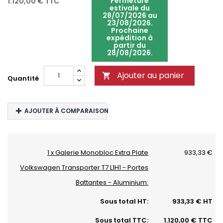
Fermeture
1.120,00 €
TTC
estivale du
28/07/2026 au
23/08/2026.
Prochaine
expédition à
partir du
28/08/2026.
Ajouter au panier

Quantité
AJOUTER À COMPARAISON
1 x Galerie Monobloc Extra Plate
933,33 €
Volkswagen Transporter T7 L1H1 - Portes
Battantes - Aluminium:
Sous total HT:
933,33 € HT
Sous total TTC:
1.120,00 € TTC