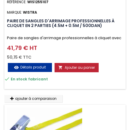
RÉFÉRENCE:
WIS1255107
MARQUE:
WISTRA
PAIRE DE SANGLES D'ARRIMAGE PROFESSIONNELLES À
CLIQUET EN 2 PARTIES (4.5M + 0.5M / 500DAN)
Paire de sangles d'arrimage professionnelles à cliquet avec
crochet en 2 parties (4.5M + 0.5M / 500daN), simple et rapide
41,79 € HT
Prix
d'utilisation. Permet d'arrimer et de sécuriser vos
50,15 € TTC
chargements pendant le transport. Matière polyester très
Détails produit
Ajouter au panier
visibility

résistante aux UV et aux variations de températures,

En stock fabricant
n'absorbe pas l'eau.
ajouter à comparaison