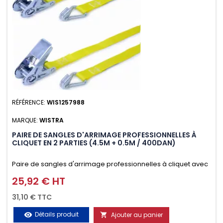
RÉFÉRENCE:
WIS1257988
MARQUE:
WISTRA
PAIRE DE SANGLES D'ARRIMAGE PROFESSIONNELLES À
CLIQUET EN 2 PARTIES (4.5M + 0.5M / 400DAN)
Paire de sangles d'arrimage professionnelles à cliquet avec
crochet en 2 parties (4.5M + 0.5M / 400daN), simple et rapide
25,92 € HT
Prix
d'utilisation. Permet d'arrimer et de sécuriser
31,10 € TTC
vos chargements pendant le transport. Matière polyester
Détails produit
Ajouter au panier
visibility
