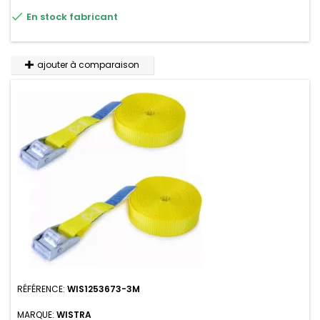
très résistante aux UV et aux variations de températures,

En stock fabricant
n'absorbe pas l'eau.
ajouter à comparaison
RÉFÉRENCE:
WIS1253673-3M
MARQUE:
WISTRA