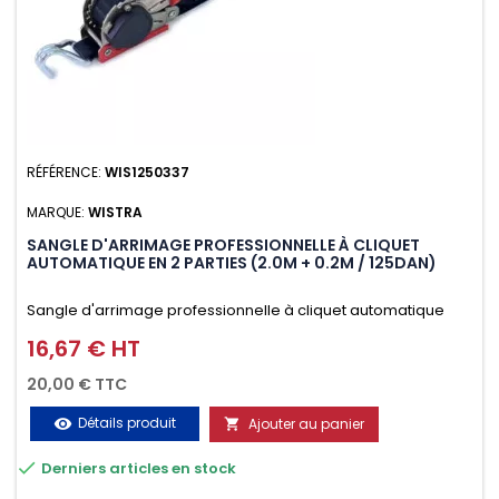
RÉFÉRENCE:
WIS1250337
MARQUE:
WISTRA
SANGLE D'ARRIMAGE PROFESSIONNELLE À CLIQUET
AUTOMATIQUE EN 2 PARTIES (2.0M + 0.2M / 125DAN)
Sangle d'arrimage professionnelle à cliquet automatique
avec crochet deux doigts soudés en J en 2 parties (2.0M +
16,67 € HT
Prix
0.2M / 125daN), simple et rapide d'utilisation. Permet
20,00 € TTC
d'arrimer et de sécuriser vos chargements pendant le
Détails produit
Ajouter au panier
visibility

transport. Matière polyester très résistante aux UV et aux

Derniers articles en stock
variations de températures, n'absorbe pas l'eau.