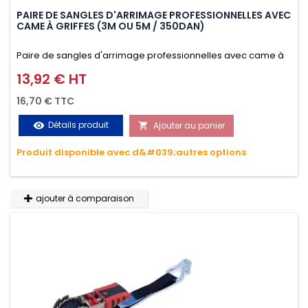
PAIRE DE SANGLES D'ARRIMAGE PROFESSIONNELLES AVEC
CAME À GRIFFES (3M OU 5M / 350DAN)
Paire de sangles d'arrimage professionnelles avec came à
griffes (3M ou 5M / 350daN), simple et rapide d'utilisation.
13,92 € HT
Prix
Permet d'arrimer et de sécuriser vos chargements pendant
16,70 € TTC
le transport. Matière polyester très résistante aux UV et aux
Détails produit
Ajouter au panier
visibility

variations de températures, n'absorbe pas l'eau.
Produit disponible avec d&#039;autres options
ajouter à comparaison