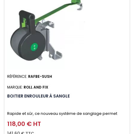
RÉFÉRENCE:
RAFBE-SUSH
MARQUE:
ROLL AND FIX
BOITIER ENROULEUR À SANGLE
Rapide et sûr, ce nouveau système de sanglage permet
d’arrimer le chargement sur la galerie en moins d’une
118,00 € HT
Prix
minute.
141,60 € TTC