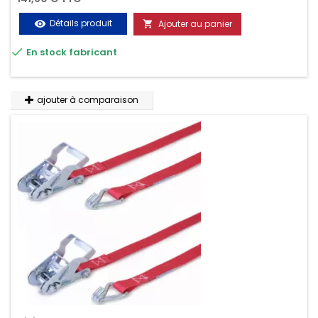
Détails produit
Ajouter au panier
visibility


En stock fabricant
ajouter à comparaison