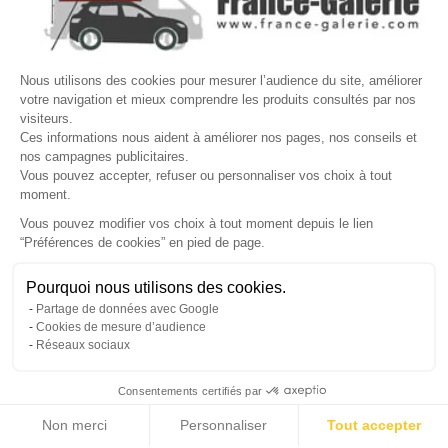
Site protégé par reCAPTCHA.
Vie privée
-
Termes
Nous utilisons des cookies pour mesurer l’audience du site, améliorer
LETTRE D'INFORMATIONS
votre navigation et mieux comprendre les produits consultés par nos
visiteurs.
Ces informations nous aident à améliorer nos pages, nos conseils et
nos campagnes publicitaires.
Vous pouvez accepter, refuser ou personnaliser vos choix à tout
SUIVEZ-NOUS
moment.
Vous pouvez modifier vos choix à tout moment depuis le lien
“Préférences de cookies” en pied de page.
Gérer mes cookies
Pourquoi nous utilisons des cookies.
© Copyright 2026 France Galerie. Tous droits reservés.
Partage de données avec Google
Cookies de mesure d’audience
Réseaux sociaux
Consentements certifiés par
Non merci
Personnaliser
Tout accepter
Cliquez-ici pour modifier vos préférences en matière de cookies