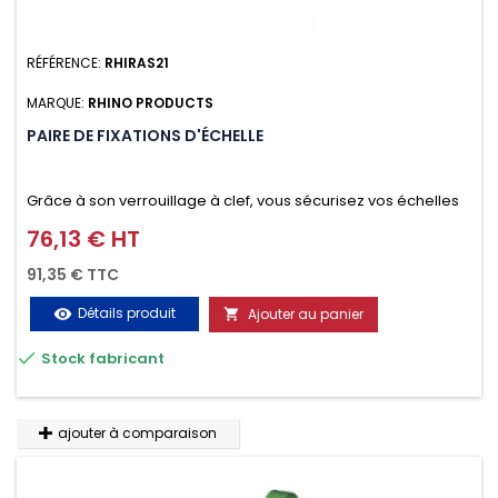
RÉFÉRENCE:
RHIRAS21
MARQUE:
RHINO PRODUCTS
PAIRE DE FIXATIONS D'ÉCHELLE
Grâce à son verrouillage à clef, vous sécurisez vos échelles
d'un seul geste aussi bien contre le vol que pendant le
76,13 € HT
Prix
transport. Référence vendue par paire.
91,35 € TTC
Détails produit
Ajouter au panier
visibility


Stock fabricant
ajouter à comparaison