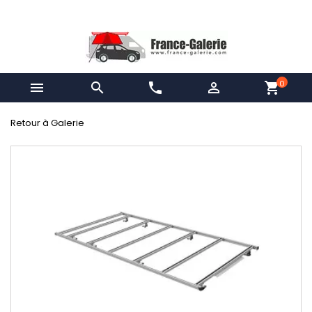
0


phone

shopping_cart
Retour à Galerie