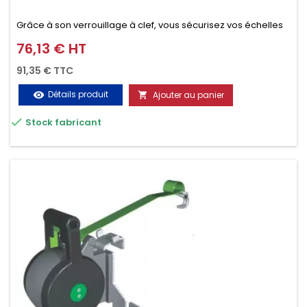
Grâce à son verrouillage à clef, vous sécurisez vos échelles
d'un seul geste aussi bien contre le vol que pendant le
76,13 € HT
Prix
transport. Référence vendue par paire.
91,35 € TTC
Détails produit
Ajouter au panier
visibility


Stock fabricant