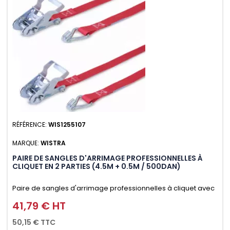
RÉFÉRENCE:
WIS1255107
MARQUE:
WISTRA
PAIRE DE SANGLES D'ARRIMAGE PROFESSIONNELLES À
CLIQUET EN 2 PARTIES (4.5M + 0.5M / 500DAN)
Paire de sangles d'arrimage professionnelles à cliquet avec
crochet en 2 parties (4.5M + 0.5M / 500daN), simple et rapide
41,79 € HT
Prix
d'utilisation. Permet d'arrimer et de sécuriser vos
50,15 € TTC