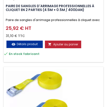
PAIRE DE SANGLES D'ARRIMAGE PROFESSIONNELLES À
CLIQUET EN 2 PARTIES (4.5M + 0.5M / 400DAN)
Paire de sangles d'arrimage professionnelles à cliquet avec
crochet en 2 parties (4.5M + 0.5M / 400daN), simple et rapide
25,92 € HT
Prix
d'utilisation. Permet d'arrimer et de sécuriser
31,10 € TTC
vos chargements pendant le transport. Matière polyester
Détails produit
Ajouter au panier
visibility

très résistante aux UV et aux variations de températures,

En stock fabricant
n'absorbe pas l'eau.