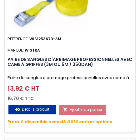
RÉFÉRENCE:
WIS1253673-3M
MARQUE:
WISTRA
PAIRE DE SANGLES D'ARRIMAGE PROFESSIONNELLES AVEC
CAME À GRIFFES (3M OU 5M / 350DAN)
Paire de sangles d'arrimage professionnelles avec came à
griffes (3M ou 5M / 350daN), simple et rapide d'utilisation.
13,92 € HT
Prix
Permet d'arrimer et de sécuriser vos chargements pendant
16,70 € TTC
le transport. Matière polyester très résistante aux UV et aux
Détails produit
Ajouter au panier
visibility

variations de températures, n'absorbe pas l'eau.
Produit disponible avec d&#039;autres options