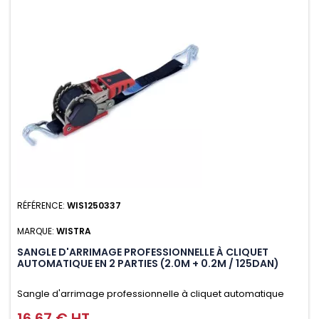
RÉFÉRENCE:
WIS1250337
MARQUE:
WISTRA
SANGLE D'ARRIMAGE PROFESSIONNELLE À CLIQUET
AUTOMATIQUE EN 2 PARTIES (2.0M + 0.2M / 125DAN)
Sangle d'arrimage professionnelle à cliquet automatique
avec crochet deux doigts soudés en J en 2 parties (2.0M +
16,67 € HT
Prix