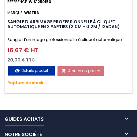
RÉFÉRENCE:
WIS1250150
MARQUE:
WISTRA
SANGLE D'ARRIMAGE PROFESSIONNELLE À CLIQUET
AUTOMATIQUE EN 2 PARTIES (2.0M + 0.2M / 125DAN)
Sangle d'arrimage professionnelle à cliquet automatique
avec crochet S en 2 parties (2.0M + 0.2M / 125daN), simple et
16,67 € HT
Prix
rapide d'utilisation. Permet d'arrimer et de sécuriser
20,00 € TTC
vos chargements pendant le transport. Matière polyester
Détails produit
Ajouter au panier
visibility

très résistante aux UV et aux variations de températures,
Rupture de stock
n'absorbe pas l'eau.

GUIDES ACHATS

NOTRE SOCIÉTÉ